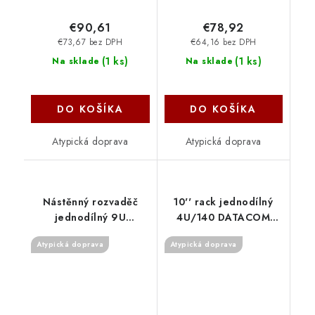
€90,61
€78,92
€73,67 bez DPH
€64,16 bez DPH
(
1 ks
)
(
1 ks
)
Na sklade
Na sklade
DO KOŠÍKA
DO KOŠÍKA
Atypická doprava
Atypická doprava
Nástěnný rozvaděč
10'' rack jednodílný
jednodílný 9U
4U/140 DATACOM
(š)600x(h)395 RBA-09-
Šedý Skl.dv. 7020
Atypická doprava
Atypická doprava
AS4-CAX-A1 Triton