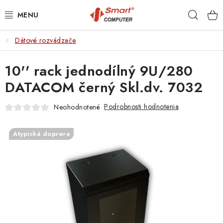
Prejsť
Hľad
na
obsah
Dátové rozvádzače
NOTEBOOKY
10'' rack jednodílný 9U/280
MOBILNÉ ZARIADENIA
DATACOM černý Skl.dv. 7032
PC A KOMPONENTY
Podrobnosti hodnotenia
Neohodnotené
PERIFÉRIE
Atypická doprava
TLAČIARNE
SIETE
ELEKTRONIKA