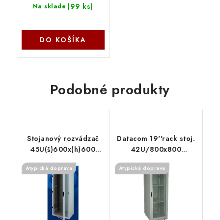
(
99 ks
)
Na sklade
DO KOŠÍKA
Podobné produkty
Stojanový rozvádzač
Datacom 19''rack stoj.
45U(š)600x(h)600
42U/800x800
RMA-45-A66-CAX-N1
Rozebíratelný 72365
Atypická doprava
Atypická doprava
Triton
DATACOM