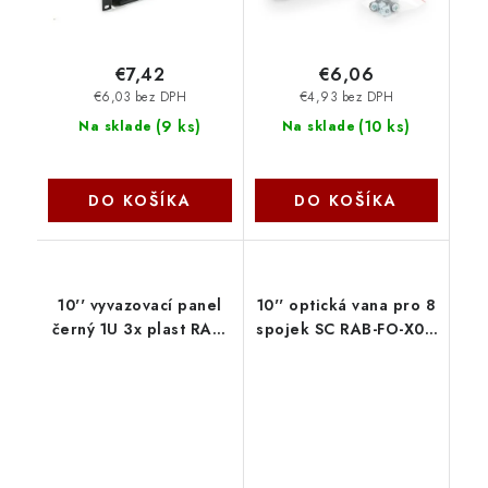
€7,42
€6,06
€6,03 bez DPH
€4,93 bez DPH
(
9 ks
)
(
10 ks
)
Na sklade
Na sklade
DO KOŠÍKA
DO KOŠÍKA
10'' vyvazovací panel
10'' optická vana pro 8
černý 1U 3x plast RAB-
spojek SC RAB-FO-X01-
VP-X02-C1 Triton
C2 Triton