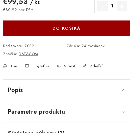
€99,53
/ ks
€80,92 bez DPH
Jednotková cena:
DO KOŠÍKA
Kód tovaru:
7032
Záruka
:
24 mesiacov
Značka:
DATACOM
Tlač
Opýtať sa
Strážiť
Zdieľať
Popis
Parametre produktu