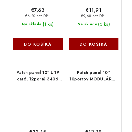
€7,63
€11,91
€6,20 bez DPH
€9,68 bez DPH
(
1 ks
)
(
5 ks
)
Na sklade
Na sklade
DO KOŠÍKA
DO KOŠÍKA
Patch panel 10“ UTP
Patch panel 10''
cat6, 12portů 3406
10portov MODULÁRNY
OEM
1U RAB-PP-X03-C1
Triton
€32,15
€12,79