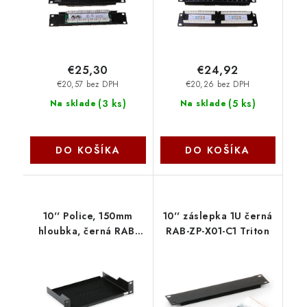
€25,30
€24,92
€20,57 bez DPH
€20,26 bez DPH
(
3 ks
)
(
5 ks
)
Na sklade
Na sklade
DO KOŠÍKA
DO KOŠÍKA
10'' Police, 150mm
10'' záslepka 1U černá
hloubka, černá RAB-
RAB-ZP-X01-C1 Triton
UP-X01-C1 Triton