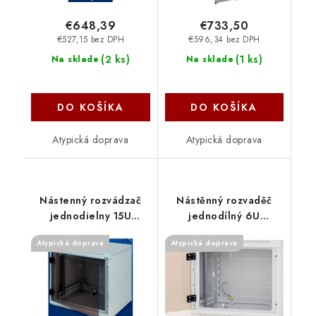
€648,39
€733,50
€527,15 bez DPH
€596,34 bez DPH
(
2 ks
)
(
1 ks
)
Na sklade
Na sklade
DO KOŠÍKA
DO KOŠÍKA
Atypická doprava
Atypická doprava
Nástenný rozvádzač
Nástěnný rozvaděč
jednodielny 15U
jednodílný 6U
(š)600x(h)495 RBA-15-
(š)600x(h)495
Atypická doprava
Atypická doprava
AS5-CAX-A1 Triton
perfor.dveře RBA-06-
LS5-CAX-A1 Triton