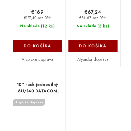
€169
€67,24
€137,40 bez DPH
€54,67 bez DPH
(
12 ks
)
(
3 ks
)
Na sklade
Na sklade
DO KOŠÍKA
DO KOŠÍKA
Atypická doprava
Atypická doprava
10'' rack jednodílný
6U/140 DATACOM
černý Skl.dv. 7041
Atypická doprava