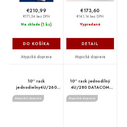
€210,99
€173,60
€171,54 bez DPH
€141,14 bez DPH
(
1 ks
)
Na sklade
Vypredané
DO KOŠÍKA
DETAIL
Atypická doprava
Atypická doprava
10'' rack
10'' rack jednodílný
jednodielny4U/260
4U/280 DATACOM
TRITON čierny dvere
šedý Skl.dv. 7010
Atypická doprava
Atypická doprava
perf. RBA-04-LS3-BAX-
C1 Triton