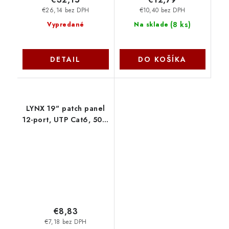
€26,14 bez DPH
€10,40 bez DPH
(
8 ks
)
Vypredané
Na sklade
DETAIL
DO KOŠÍKA
LYNX 19" patch panel
12-port, UTP Cat6, 50µ,
nestíněný, černý LX-12-
UTP6-BK LYNX CS
€8,83
€7,18 bez DPH