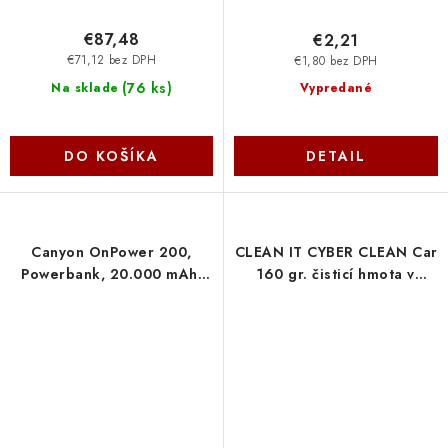
€87,48
€2,21
€71,12 bez DPH
€1,80 bez DPH
(
76 ks
)
Na sklade
Vypredané
DO KOŠÍKA
DETAIL
Canyon OnPower 200,
CLEAN IT CYBER CLEAN Car
Powerbank, 20.000 mAh,
160 gr. čisticí hmota v
LED indikátor, in: 1x USB-
kalíšku CBC144 Clean IT
C/1x microUSB, out: 1x USB-
C a 2x USB-A CNS-CPB200B