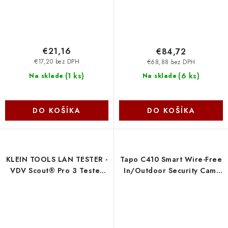
€21,16
€84,72
€17,20 bez DPH
€68,88 bez DPH
(
1 ks
)
(
6 ks
)
Na sklade
Na sklade
DO KOŠÍKA
DO KOŠÍKA
KLEIN TOOLS LAN TESTER -
Tapo C410 Smart Wire-Free
VDV Scout® Pro 3 Tester
In/Outdoor Security Cam.
Kit VDV501-851 T3
TP-link
Innovation