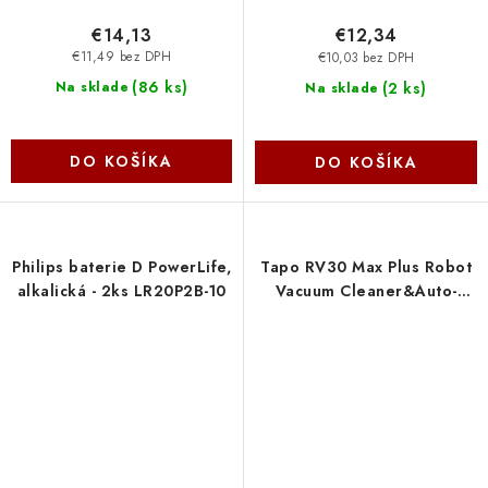
€14,13
€12,34
€11,49 bez DPH
€10,03 bez DPH
(
86 ks
)
(
2 ks
)
Na sklade
Na sklade
DO KOŠÍKA
DO KOŠÍKA
Philips baterie D PowerLife,
Tapo RV30 Max Plus Robot
alkalická - 2ks LR20P2B-10
Vacuum Cleaner&Auto-
EmptyDock TP-link