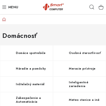
Prejsť
Hľad
na
obsah
Domov
NOTEBOOKY
MOBILNÉ ZARIADENIA
Domácnosť
PC A KOMPONENTY
Domáce spotrebiče
Osobná starostlivosť
PERIFÉRIE
Náradie a pomôcky
Meracie prístroje
TLAČIARNE
SIETE
Inteligentné
Inštalačný materiál
zariadenia
ELEKTRONIKA
Zabezpečenie a
Meteo stanice a iné
Automatizácia