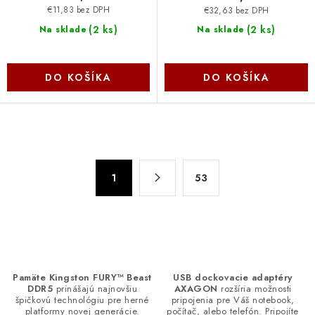
€11,83 bez DPH
€32,63 bez DPH
(
2 ks
)
(
2 ks
)
Na sklade
Na sklade
DO KOŠÍKA
DO KOŠÍKA
O
v
S
l
1
53
t
á
r
d
á
n
a
k
c
o
i
Pamäte Kingston FURY™ Beast
USB dockovacie adaptéry
v
e
DDR5
prinášajú najnovšiu
AXAGON
rozšíria možnosti
a
špičkovú technológiu pre herné
pripojenia pre Váš notebook,
p
platformy novej generácie.
počítač, alebo telefón. Pripojíte