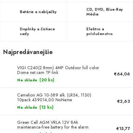
DOMÁCNOSŤ
CD, DVD, Blue-Ray
Batérie a nabíjačky
Média
: DOBRÁ CENA
Doplnky a čistiace
Elektro a
: PREDAJŇA ZV
sady
príslušenstvo
: OBĽÚBENÉ PRODUKTY
Najpredávanejšie
: TOP PRODUKTY
VIGI C240(2.8mm) 4MP Outdoor full color
Dome net.cam TP-link
€64,06
: NOVÉ PRODUKTY
(
20 ks
)
Na sklade
ZNAČKY
Camelion AG 10-389 alk. (LR54, 1130)
10pack 439014,00 NoName
€2,63
(
12 ks
)
Na sklade
Obchodné podmienky
Ochrana osobných údajov
Moja objednávka
Odstúpenie od zmluvy
Green Cell AGM VRLA 12V 8Ah
maintenance-free battery for the alarm
Formuláre na stiahnutie
Napíšte nám
€15,77
system, cash register, toys AGM46