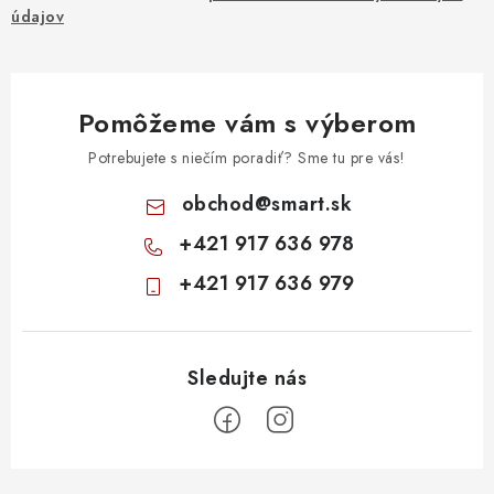
údajov
Pomôžeme vám s výberom
Potrebujete s niečím poradiť? Sme tu pre vás!
obchod
@
smart.sk
+421 917 636 978
+421 917 636 979
Z