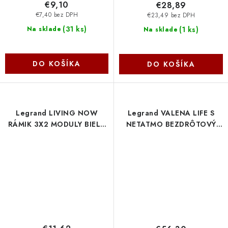
€9,10
€28,89
€7,40 bez DPH
€23,49 bez DPH
(
31 ks
)
(
1 ks
)
Na sklade
Na sklade
DO KOŠÍKA
DO KOŠÍKA
Legrand LIVING NOW
Legrand VALENA LIFE S
RÁMIK 3X2 MODULY BIELA
NETATMO BEZDRÔTOVÝ
KA4802M3KW
SPÍNAČ 2 - NÁSOBNÝ BIELY
752187