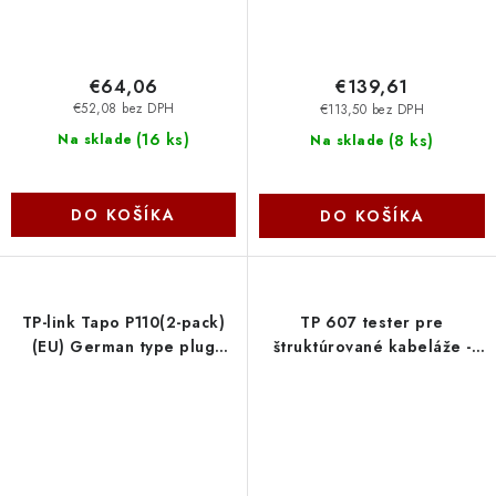
€64,06
€139,61
€52,08 bez DPH
€113,50 bez DPH
(
16 ks
)
(
8 ks
)
Na sklade
Na sklade
DO KOŠÍKA
DO KOŠÍKA
TP-link Tapo P110(2-pack)
TP 607 tester pre
(EU) German type plug
štruktúrované kabeláže -
Tapo P110(2-pack-EU)
sada -5543 OEM