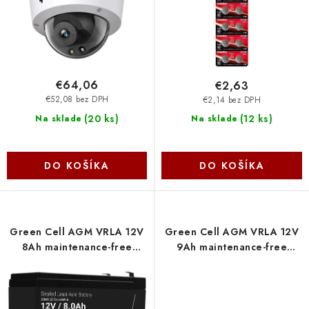
k
d
t
u
o
k
v
t
o
€64,06
€2,63
v
€52,08 bez DPH
€2,14 bez DPH
(
20 ks
)
(
12 ks
)
Na sklade
Na sklade
DO KOŠÍKA
DO KOŠÍKA
Green Cell AGM VRLA 12V
Green Cell AGM VRLA 12V
8Ah maintenance-free
9Ah maintenance-free
battery for the alarm
battery for UPS units
system, cash register, toys
AGM06
AGM46