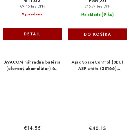
€11,62
€56,30
€9,45 bez DPH
€45,77 bez DPH
(
9 ks
)
Vypredané
Na sklade
DETAIL
DO KOŠÍKA
AVACOM náhradná batéria
Ajax SpaceControl (8EU)
(olovený akumulátor) 6V
ASP white (38166)
4,5Ah do vozidla Peg
AJAX38166
Pérego F1 PBPP-6V004,5-
F1A Avacom
€14,55
€40,13