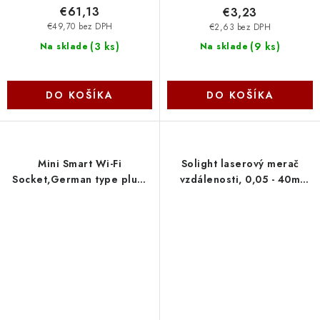
€61,13
€3,23
€49,70 bez DPH
€2,63 bez DPH
(
3 ks
)
(
9 ks
)
Na sklade
Na sklade
DO KOŠÍKA
DO KOŠÍKA
Mini Smart Wi-Fi
Solight laserový merač
Socket,German type plug!
vzdálenosti, 0,05 - 40m
SPEC: 220-240 V, Max Load
DM40
10 A, 50/60 Hz, 2.4 GHz
Wi-Fi, Bluetooth 4.2
(onboar Tapo P100(1-pack-
EU) TP-link