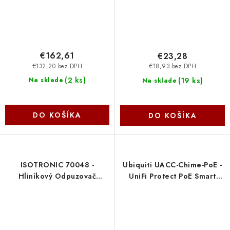
€162,61
€23,28
€132,20 bez DPH
€18,93 bez DPH
(
2 ks
)
(
19 ks
)
Na sklade
Na sklade
DO KOŠÍKA
DO KOŠÍKA
ISOTRONIC 70048 -
Ubiquiti UACC-Chime-PoE -
Hliníkový Odpuzovač
UniFi Protect PoE Smart
Hrabošů Nedis
Chime