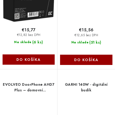
€15,77
€15,56
€12,82 bez DPH
€12,65 bez DPH
(
6 ks
)
(
51 ks
)
Na sklade
Na sklade
DO KOŠÍKA
DO KOŠÍKA
EVOLVEO DoorPhone AHD7
GARNI 140W - digitální
Plus – domovní
budík
videotelefon s čipovým
odemykáním a mobilní
aplikací DPAHD7-PLUS
Evolveo