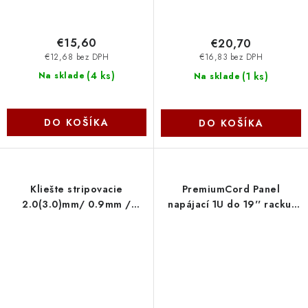
€15,60
€20,70
€12,68 bez DPH
€16,83 bez DPH
(
4 ks
)
(
1 ks
)
Na sklade
Na sklade
DO KOŠÍKA
DO KOŠÍKA
Kliešte stripovacie
PremiumCord Panel
2.0(3.0)mm/ 0.9mm /
napájací 1U do 19'' racku,
0.25mm -5534 OEM
8x230V, prepäťová
ochrana, 2m kábel, vypínač
PDU-F10G08S-SURGE