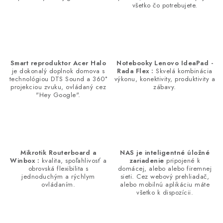
n
všetko čo potrebujete.
r
i
v
e
k
y
v
Smart reproduktor Acer Halo
Notebooky Lenovo IdeaPad -
ý
je dokonalý doplnok domova s
Rada Flex :
Skvelá kombinácia
technológiou DTS Sound a 360°
výkonu, konektivity, produktivity a
p
projekciou zvuku, ovládaný cez
zábavy.
"Hey Google".
i
s
u
Mikrotik Routerboard a
NAS je inteligentné úložné
Winbox :
kvalita, spoľahlivosť a
zariadenie
pripojené k
obrovská flexibilita s
domácej, alebo alebo firemnej
jednoduchým a rýchlym
sieti. Cez webový prehliadač,
ovládaním.
alebo mobilnú aplikáciu máte
všetko k dispozícii.