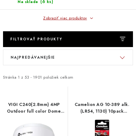
(
6 ks
)
Na sklade
Zobraziť viac produktov
FILTROVAŤ PRODUKTY
V
R
NAJPREDÁVANEJŠIE
ý
a
p
d
i
e
Stránka
1
z
53
-
1901
položiek celkom
s
n
p
i
r
e
VIGI C240(2.8mm) 4MP
Camelion AG 10-389 alk.
o
p
Outdoor full color Dome
(LR54, 1130) 10pack
net.cam TP-link
439014,00 NoName
d
r
u
o