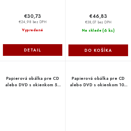
€30,73
€46,83
€24,98 bez DPH
€38,07 bez DPH
(
6 ks
)
Vypredané
Na sklade
DETAIL
DO KOŠÍKA
Papierová obálka pre CD
Papierová obálka pre CD
alebo DVD s okienkom 50
alebo DVD s okienkom 100
ks K-125X125-B-50 NoName
ks K-125X125-B NoName