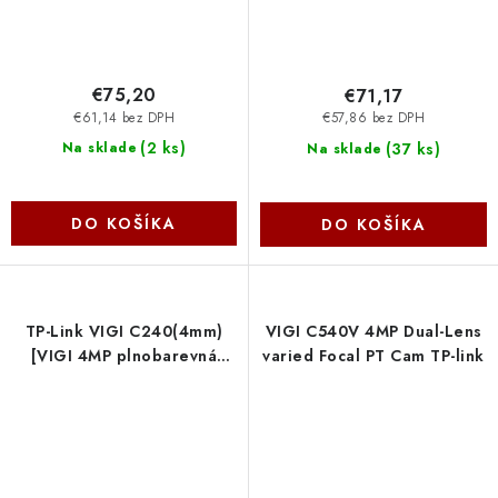
€75,20
€71,17
€61,14 bez DPH
€57,86 bez DPH
(
2 ks
)
(
37 ks
)
Na sklade
Na sklade
DO KOŠÍKA
DO KOŠÍKA
TP-Link VIGI C240(4mm)
VIGI C540V 4MP Dual-Lens
[VIGI 4MP plnobarevná
varied Focal PT Cam TP-link
kopulovitá síťová kamera]
TP-link