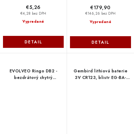
€5,26
€179,90
€4,28 bez DPH
€146,26 bez DPH
Vypredané
Vypredané
DETAIL
DETAIL
EVOLVEO Ringo DB2 -
Gembird lithiová baterie
bezdrátový chytrý
3V CR123, blistr EG-BA-
videozvonek + zvonek do
CR123-01
zásuvky RINGODB2 Evolveo