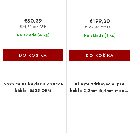
€30,39
€199,30
€24,71 bez DPH
€162,03 bez DPH
(
4 ks
)
(
1 ks
)
Na sklade
Na sklade
DO KOŠÍKA
DO KOŠÍKA
Nožnice na kevlar a optické
Kliešte zdrhovacie, pre
káble -5535 OEM
káble 3,2mm-6,4mm modré
-55327 OEM