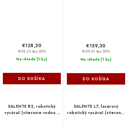
€128,20
€159,30
€104,23 bez DPH
€129,51 bez DPH
(
1 ks
)
(
1 ks
)
Na sklade
Na sklade
DO KOŠÍKA
DO KOŠÍKA
SALENTE R2, robotický
SALENTE L7, laserový
vysávač (stieranie vodou a
robotický vysávač (stieranie
nabíjacie stanice) RTX-R2
vodou a UVC dezinfekcia)
Evolveo
RTX-L7 Evolveo