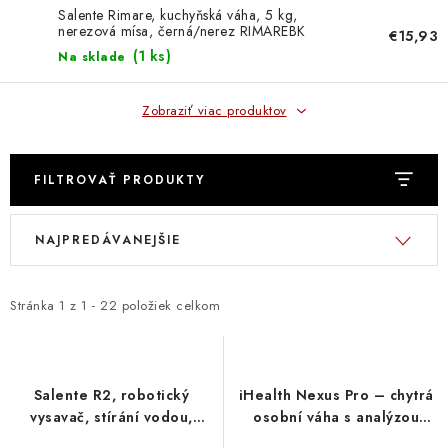
DOMÁCNOSŤ
Salente Rimare, kuchyňská váha, 5 kg,
nerezová mísa, černá/nerez RIMAREBK
€15,93
Evolveo
: DOBRÁ CENA
(
1 ks
)
Na sklade
: PREDAJŇA ZV
Zobraziť viac produktov
: OBĽÚBENÉ PRODUKTY
FILTROVAŤ PRODUKTY
: TOP PRODUKTY
V
R
NAJPREDÁVANEJŠIE
ý
a
: NOVÉ PRODUKTY
p
d
i
e
Stránka
1
z
1
-
22
položiek celkom
ZNAČKY
s
n
p
i
Obchodné podmienky
Ochrana osobných údajov
r
e
Salente R2, robotický
iHealth Nexus Pro – chytrá
Moja objednávka
Odstúpenie od zmluvy
o
p
vysavač, stírání vodou,
osobní váha s analýzou
Formuláre na stiahnutie
Napíšte nám
nabíjecí stanice, bílý RTX-
složení těla IH-HS2S-PRO