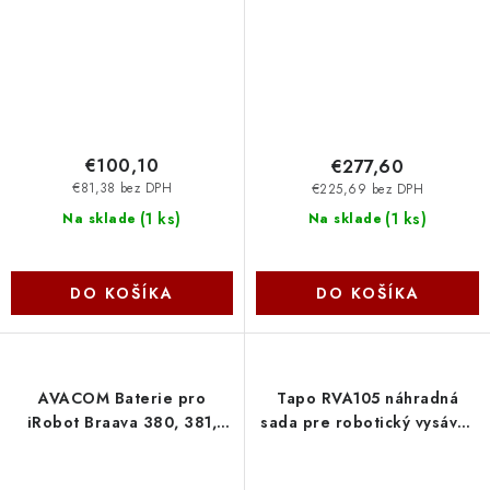
€100,10
€277,60
€81,38 bez DPH
€225,69 bez DPH
(
1 ks
)
(
1 ks
)
Na sklade
Na sklade
DO KOŠÍKA
DO KOŠÍKA
AVACOM Baterie pro
Tapo RVA105 náhradná
iRobot Braava 380, 381,
sada pre robotický vysávač
390 Ni-MH 7,2V 2000mAh
TP-link
VCIR-Braava-20H Avacom