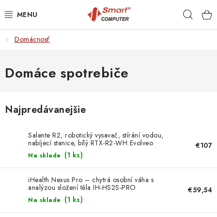
Prejsť
Hľad
na
obsah
Domácnosť
NOTEBOOKY
MOBILNÉ ZARIADENIA
Domáce spotrebiče
PC A KOMPONENTY
Najpredávanejšie
PERIFÉRIE
Salente R2, robotický vysavač, stírání vodou,
TLAČIARNE
nabíjecí stanice, bílý RTX-R2-WH Evolveo
€107
(
1 ks
)
Na sklade
SIETE
iHealth Nexus Pro – chytrá osobní váha s
analýzou složení těla IH-HS2S-PRO
€59,54
ELEKTRONIKA
NoName
(
1 ks
)
Na sklade