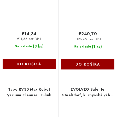
€14,34
€240,70
€11,66 bez DPH
€195,69 bez DPH
(
3 ks
)
(
1 ks
)
Na sklade
Na sklade
DO KOŠÍKA
DO KOŠÍKA
Tapo RV30 Max Robot
EVOLVEO Salente
Vacuum Cleaner TP-link
SteelChef, kuchyňská váha,
nerezová STEELCHEF
Evolveo