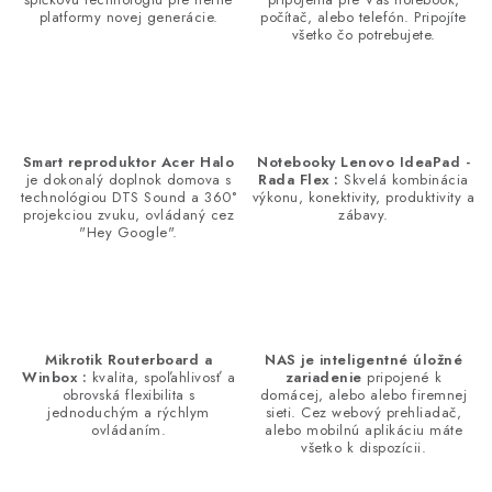
c
platformy novej generácie.
počítač, alebo telefón. Pripojíte
všetko čo potrebujete.
i
e
p
r
v
Smart reproduktor Acer Halo
Notebooky Lenovo IdeaPad -
je dokonalý doplnok domova s
Rada Flex :
Skvelá kombinácia
k
technológiou DTS Sound a 360°
výkonu, konektivity, produktivity a
y
projekciou zvuku, ovládaný cez
zábavy.
"Hey Google".
v
ý
p
i
s
Mikrotik Routerboard a
NAS je inteligentné úložné
Winbox :
kvalita, spoľahlivosť a
zariadenie
pripojené k
u
obrovská flexibilita s
domácej, alebo alebo firemnej
jednoduchým a rýchlym
sieti. Cez webový prehliadač,
ovládaním.
alebo mobilnú aplikáciu máte
všetko k dispozícii.