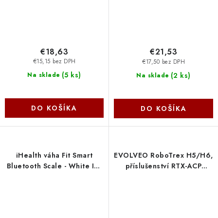
€18,63
€21,53
€15,15 bez DPH
€17,50 bez DPH
(
5 ks
)
(
2 ks
)
Na sklade
Na sklade
DO KOŠÍKA
DO KOŠÍKA
iHealth váha Fit Smart
EVOLVEO RoboTrex H5/H6,
Bluetooth Scale - White IH-
příslušenství RTX-ACP
HS2S
Evolveo