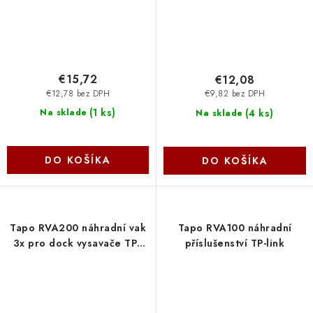
€15,72
€12,08
€12,78 bez DPH
€9,82 bez DPH
(
1 ks
)
(
4 ks
)
Na sklade
Na sklade
DO KOŠÍKA
DO KOŠÍKA
Tapo RVA200 náhradní vak
Tapo RVA100 náhradní
3x pro dock vysavače TPL
příslušenství TP-link
TP-link