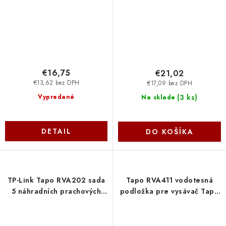
€16,75
€21,02
€13,62 bez DPH
€17,09 bez DPH
(
3 ks
)
Vypredané
Na sklade
DETAIL
DO KOŠÍKA
TP-Link Tapo RVA202 sada
Tapo RVA411 vodotesná
5 náhradních prachových
podložka pre vysávač Tapo
sáčků (5x 3L) pro Tapo
TP-link
RV30 Max Plus, Tapo RV20
Max Plus TP-link