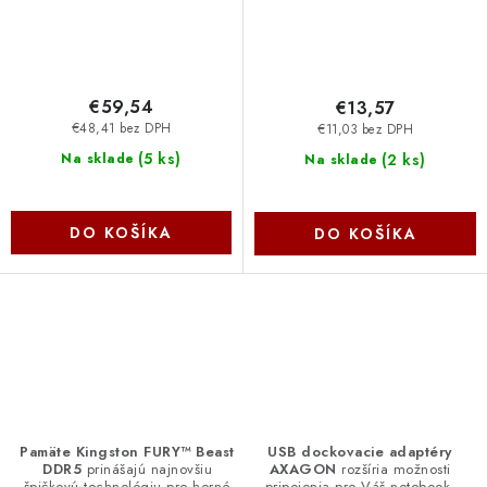
€59,54
€13,57
€48,41 bez DPH
€11,03 bez DPH
(
5 ks
)
(
2 ks
)
Na sklade
Na sklade
DO KOŠÍKA
DO KOŠÍKA
O
v
l
á
d
Pamäte Kingston FURY™ Beast
USB dockovacie adaptéry
DDR5
prinášajú najnovšiu
AXAGON
rozšíria možnosti
a
špičkovú technológiu pre herné
pripojenia pre Váš notebook,