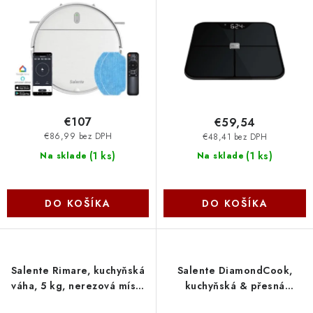
d
r
R2-WH Evolveo
NoName
u
o
k
d
t
u
o
k
v
t
o
€107
€59,54
v
€86,99 bez DPH
€48,41 bez DPH
(
1 ks
)
(
1 ks
)
Na sklade
Na sklade
DO KOŠÍKA
DO KOŠÍKA
Salente Rimare, kuchyňská
Salente DiamondCook,
váha, 5 kg, nerezová mísa,
kuchyňská & přesná
černá/nerez RIMAREBK
desetinná váha 2v1