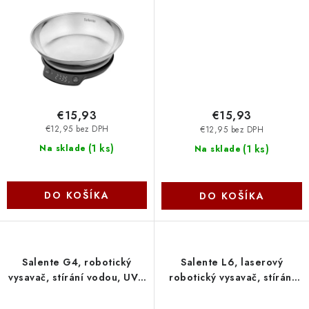
Evolveo
DIAMONDCOOK Evolveo
€15,93
€15,93
€12,95 bez DPH
€12,95 bez DPH
(
1 ks
)
(
1 ks
)
Na sklade
Na sklade
DO KOŠÍKA
DO KOŠÍKA
Salente G4, robotický
Salente L6, laserový
vysavač, stírání vodou, UVC
robotický vysavač, stírání
sterilizace, černý RTX-G4
vodou, nabíjecí stanice,
Evolveo
černý RTX-L6 Evolveo