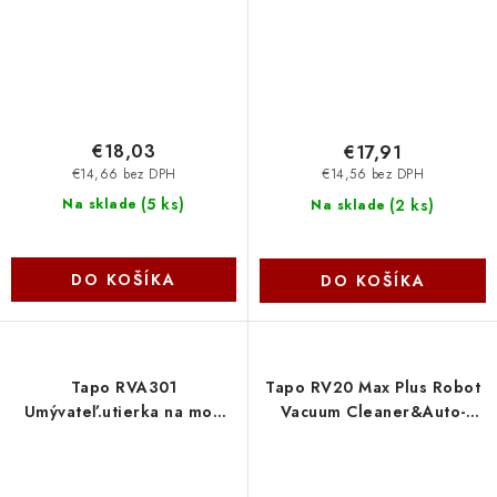
€18,03
€17,91
€14,66 bez DPH
€14,56 bez DPH
(
5 ks
)
(
2 ks
)
Na sklade
Na sklade
DO KOŠÍKA
DO KOŠÍKA
Tapo RVA301
Tapo RV20 Max Plus Robot
Umývateľ.utierka na mop
Vacuum Cleaner&Auto-
pre vysávač Tapo (5ks) TP-
Empty Dock TP-link
link