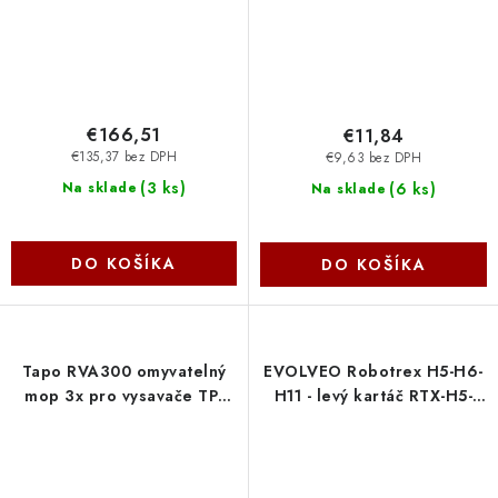
€166,51
€11,84
€135,37 bez DPH
€9,63 bez DPH
(
3 ks
)
(
6 ks
)
Na sklade
Na sklade
DO KOŠÍKA
DO KOŠÍKA
Tapo RVA300 omyvatelný
EVOLVEO Robotrex H5-H6-
mop 3x pro vysavače TP-
H11 - levý kartáč RTX-H5-
link
H6-LEBR Evolveo