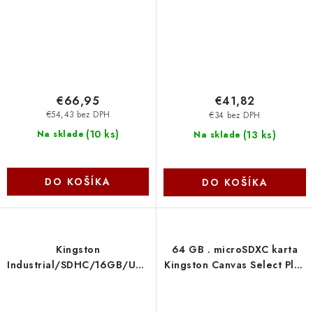
SDCE-128GB
SDCE-64GB
€66,95
€41,82
€54,43 bez DPH
€34 bez DPH
(
10 ks
)
(
13 ks
)
Na sklade
Na sklade
DO KOŠÍKA
DO KOŠÍKA
Kingston
64 GB . microSDXC karta
Industrial/SDHC/16GB/UHS-
Kingston Canvas Select Plus
I U3 / Class 10 SDIT-16GB
U1, V10, A1 (r/w 100MB/s) +
adaptér SDCS3-64GB