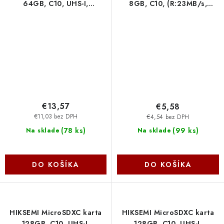
64GB, C10, UHS-I,
8GB, C10, (R:23MB/s,
(R:92MB/s, W:30MB/s) +
W:10MB/s) + adapter HS-TF-
adapter HS-TF-C1(STD-64G-
C1(STD-8G-NEO-AD-W
NEO-AD-W Hikvision
Hikvision
€13,57
€5,58
€11,03 bez DPH
€4,54 bez DPH
(
78 ks
)
(
99 ks
)
Na sklade
Na sklade
DO KOŠÍKA
DO KOŠÍKA
HIKSEMI MicroSDXC karta
HIKSEMI MicroSDXC karta
128GB, C10, UHS-I,
128GB, C10, UHS-I,