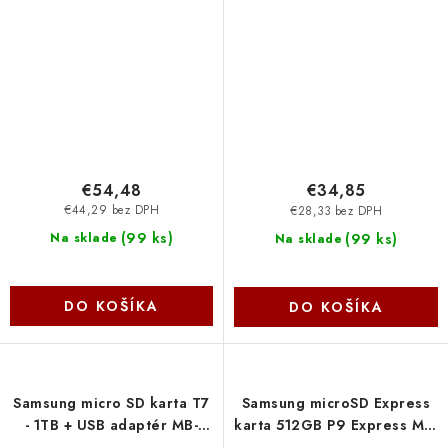
MB256T-WW
MB128T-WW
€54,48
€34,85
€44,29 bez DPH
€28,33 bez DPH
(
99 ks
)
(
99 ks
)
Na sklade
Na sklade
DO KOŠÍKA
DO KOŠÍKA
Samsung micro SD karta T7
Samsung microSD Express
- 1TB + USB adaptér MB-
karta 512GB P9 Express MB-
MB1T0T-WW
MK512T-WW