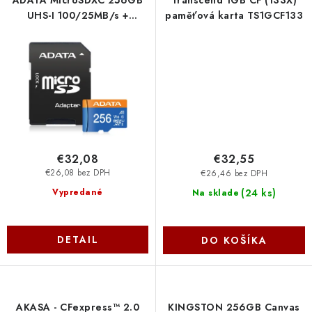
ADATA MicroSDXC 256GB
Transcend 1GB CF (133X)
UHS-I 100/25MB/s +
paměťová karta TS1GCF133
adapter
AUSDX256GUICL10A1-RA1
€32,08
€32,55
€26,08 bez DPH
€26,46 bez DPH
(
24 ks
)
Vypredané
Na sklade
DETAIL
DO KOŠÍKA
AKASA - CFexpress™ 2.0
KINGSTON 256GB Canvas