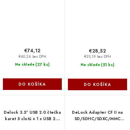
r200MB/s, w100MB/s )
SDCG4-64GB
€74,12
€28,52
€60,26 bez DPH
€23,19 bez DPH
(
27 ks
)
(
51 ks
)
Na sklade
Na sklade
DO KOŠÍKA
DO KOŠÍKA
Delock 3.5” USB 2.0 čtečka
DeLock Adapter CF II na
karet 5 slotů + 1 x USB 2.0
SD/SDHC/SDXC/MMC
Typ-A samice 91708
61796