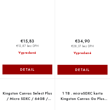
DeLock
€15,83
€34,90
€12,87 bez DPH
€28,37 bez DPH
Vypredané
Vypredané
DETAIL
DETAIL
Kingston Canvas Select Plus
1 TB . microSDXC karta
/ Micro SDXC / 64GB /
Kingston Canvas Go Plus
UHS-I U1 / Class 10 SDCS3-
Gen4 bez adaptéra SDCG4-
64GBSP
1TBSP