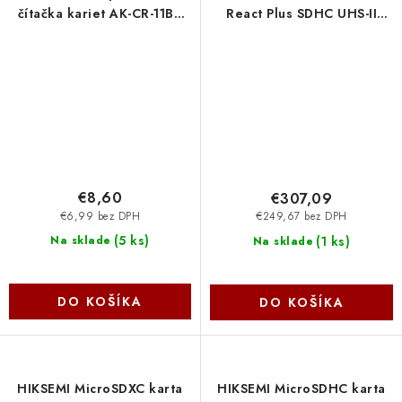
čítačka kariet AK-CR-11BK
React Plus SDHC UHS-II
Akasa
300R/260W U3 V90 for
Full HD/4K/8K SDR2-256GB
Kingston
€8,60
€307,09
€6,99 bez DPH
€249,67 bez DPH
(
5 ks
)
(
1 ks
)
Na sklade
Na sklade
DO KOŠÍKA
DO KOŠÍKA
HIKSEMI MicroSDXC karta
HIKSEMI MicroSDHC karta