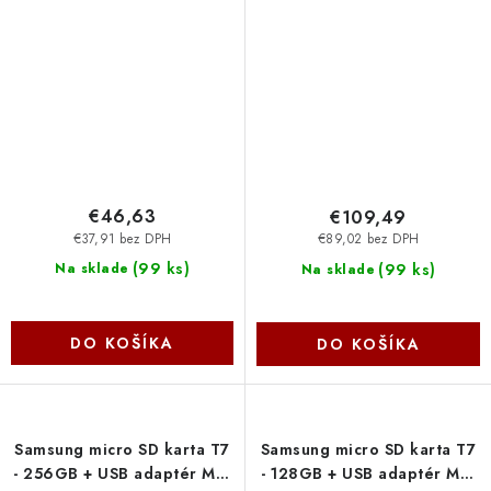
MH128T-WW
MB512T-WW
€46,63
€109,49
€37,91 bez DPH
€89,02 bez DPH
(
99 ks
)
(
99 ks
)
Na sklade
Na sklade
DO KOŠÍKA
DO KOŠÍKA
Samsung micro SD karta T7
Samsung micro SD karta T7
- 256GB + USB adaptér MB-
- 128GB + USB adaptér MB-