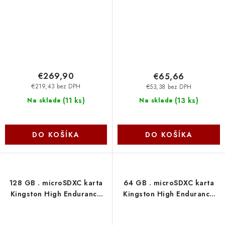
SDCG4-1TB
SDR2V6-128GB
€269,90
€65,66
€219,43 bez DPH
€53,38 bez DPH
(
11 ks
)
(
13 ks
)
Na sklade
Na sklade
DO KOŠÍKA
DO KOŠÍKA
128 GB . microSDXC karta
64 GB . microSDXC karta
Kingston High Endurance
Kingston High Endurance
Class 10 UHS-I U1 (r95MB/s,
Class 10 UHS-I U1 (r95MB/s,
w45MB/s) bez adaptéra
w30MB/s) bez adaptéra