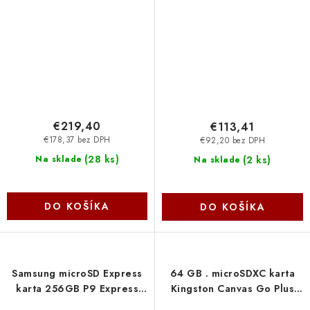
€219,40
€113,41
€178,37 bez DPH
€92,20 bez DPH
(
28 ks
)
(
2 ks
)
Na sklade
Na sklade
DO KOŠÍKA
DO KOŠÍKA
Samsung microSD Express
64 GB . microSDXC karta
karta 256GB P9 Express
Kingston Canvas Go Plus
MB-MK256T-WW
Gen4 + adaptér (