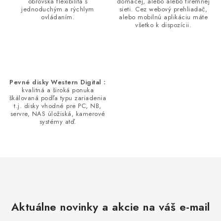
obrovská flexibilita s
domácej, alebo alebo firemnej
jednoduchým a rýchlym
sieti. Cez webový prehliadač,
ovládaním.
alebo mobilnú aplikáciu máte
všetko k dispozícii.
Pevné disky Western Digital :
kvalitná a široká ponuka
škálovaná podľa typu zariadenia
t.j. disky vhodné pre PC, NB,
servre, NAS úložiská, kamerové
systémy atď.
Aktuálne novinky a akcie na váš e-mail