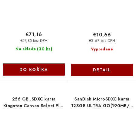
€71,16
€10,66
€57,85 bez DPH
€8,67 bez DPH
(
30 ks
)
Na sklade
Vypredané
DO KOŠÍKA
DETAIL
256 GB .SDXC karta
SanDisk MicroSDXC karta
Kingston Canvas Select Plus
128GB ULTRA GO(190MB/s,
SD U1, V10 (r150MB/s)
UHS-I ) SDSQUGN-128G-
SDS3-256GB
GN6MN