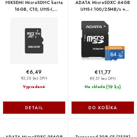
r
e
HIKSEMI MicroSDHC karta
ADATA MicroSDXC 64GB
o
p
16GB, C10, UHS-I,
UHS-I 100/25MB/s +
(R:92MB/s, W:10MB/s) +
adapter
d
r
adapter HS-TF-C1(STD-16G-
AUSDX64GUICL10A1-RA1
u
o
NEO-AD-W Hikvision
k
d
t
u
o
k
v
t
o
€6,49
€11,77
v
€5,28 bez DPH
€9,57 bez DPH
(
19 ks
)
Vypredané
Na sklade
DETAIL
DO KOŠÍKA