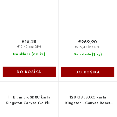
€15,28
€269,90
€12,42 bez DPH
€219,43 bez DPH
(
66 ks
)
(
1 ks
)
Na sklade
Na sklade
DO KOŠÍKA
DO KOŠÍKA
1 TB . microSDXC karta
128 GB .SDXC karta
Kingston Canvas Go Plus
Kingston . Canvas React
Gen4 + adaptér (
Plus Class UHS-II U3 V60 (
r200MB/s, w160MB/s )
r280MB/s, w100MB/s )