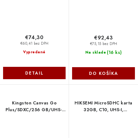
€74,30
€92,43
€60,41 bez DPH
€75,15 bez DPH
(
16 ks
)
Vypredané
Na sklade
DETAIL
DO KOŠÍKA
Kingston Canvas Go
HIKSEMI MicroSDHC karta
Plus/SDXC/256 GB/UHS-I
32GB, C10, UHS-I,
U3 / Class 10 SDG4-256GB
(R:92MB/s, W:15MB/s) +
adapter HS-TF-C1(STD-32G-
NEO-AD-W Hikvision