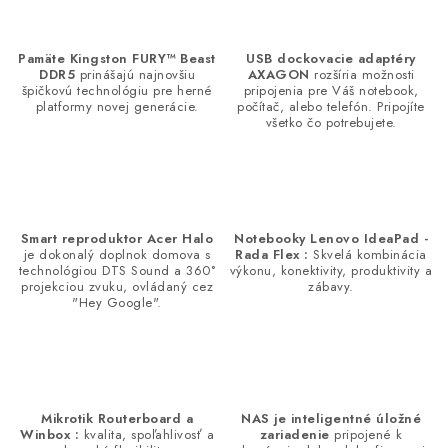
a
k
c
o
i
Pamäte Kingston FURY™ Beast
USB dockovacie adaptéry
v
e
DDR5
prinášajú najnovšiu
AXAGON
rozšíria možnosti
a
špičkovú technológiu pre herné
pripojenia pre Váš notebook,
p
platformy novej generácie.
počítač, alebo telefón. Pripojíte
n
všetko čo potrebujete.
r
i
v
e
k
y
v
Smart reproduktor Acer Halo
Notebooky Lenovo IdeaPad -
ý
je dokonalý doplnok domova s
Rada Flex :
Skvelá kombinácia
technológiou DTS Sound a 360°
výkonu, konektivity, produktivity a
p
projekciou zvuku, ovládaný cez
zábavy.
"Hey Google".
i
s
u
Mikrotik Routerboard a
NAS je inteligentné úložné
Winbox :
kvalita, spoľahlivosť a
zariadenie
pripojené k