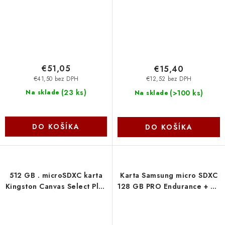
€51,05
€15,40
€41,50 bez DPH
€12,52 bez DPH
(
23 ks
)
(
>100 ks
)
Na sklade
Na sklade
DO KOŠÍKA
DO KOŠÍKA
512 GB . microSDXC karta
Karta Samsung micro SDXC
Kingston Canvas Select Plus
128 GB PRO Endurance + SD
U3, V30, A1 (r/w 150MB/s)
adaptér MB-MJ128KA-EU
+ adaptér SDCS3-512GB