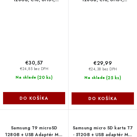
(R:92MB/s, W:40MB/s) bez
(R:92MB/s, W:40MB/s) +
adaptéru HS-TF-C1(STD-
adapter HS-TF-C1(STD-
128G-NEO-WW Hikvision
128G-NEO-AD-W Hikvision
€30,57
€29,99
€24,85 bez DPH
€24,38 bez DPH
(
20 ks
)
(
25 ks
)
Na sklade
Na sklade
DO KOŠÍKA
DO KOŠÍKA
Samsung T9 microSD
Samsung micro SD karta T7
128GB + USB Adaptér MB-
- 512GB + USB adaptér MB-