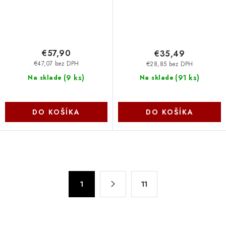
€57,90
€35,49
€47,07 bez DPH
€28,85 bez DPH
(
9 ks
)
(
91 ks
)
Na sklade
Na sklade
DO KOŠÍKA
DO KOŠÍKA
O
v
S
l
1
11
t
á
r
d
á
n