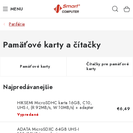
Prejsť
Hľad
na
obsah
Periférie
NOTEBOOKY
MOBILNÉ ZARIADENIA
Pamäťové karty a čítačky
PC A KOMPONENTY
Čítačky pre pamäťové
Pamäťové karty
karty
PERIFÉRIE
Najpredávanejšie
TLAČIARNE
SIETE
HIKSEMI MicroSDHC karta 16GB, C10,
UHS-I, (R:92MB/s, W:10MB/s) + adapter
€6,49
HS-TF-C1(STD-16G-NEO-AD-W Hikvision
Vypredané
ELEKTRONIKA
ADATA MicroSDXC 64GB UHS-I