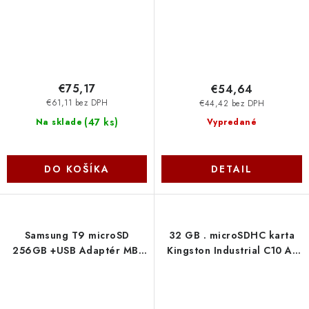
€75,17
€54,64
€61,11 bez DPH
€44,42 bez DPH
(
47 ks
)
Na sklade
Vypredané
DO KOŠÍKA
DETAIL
Samsung T9 microSD
32 GB . microSDHC karta
256GB +USB Adaptér MB-
Kingston Industrial C10 A1
MH256T-WW
pSLC Card + SD Adapter
SDCIT2-32GB