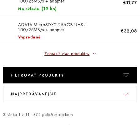
DOMÁCNOSŤ
100/25MB/s + adapter
€11,77
AUSDX64GUICL10A1-RA1
(
19 ks
)
Na sklade
: DOBRÁ CENA
ADATA MicroSDXC 256GB UHS-I
100/25MB/s + adapter
€32,08
: PREDAJŇA ZV
AUSDX256GUICL10A1-RA1
Vypredané
: OBĽÚBENÉ PRODUKTY
Zobraziť viac produktov
: TOP PRODUKTY
FILTROVAŤ PRODUKTY
: NOVÉ PRODUKTY
V
R
NAJPREDÁVANEJŠIE
ý
a
ZNAČKY
p
d
i
e
Stránka
1
z
11
-
374
položiek celkom
Obchodné podmienky
Ochrana osobných údajov
s
n
Moja objednávka
Odstúpenie od zmluvy
p
i
Formuláre na stiahnutie
Napíšte nám