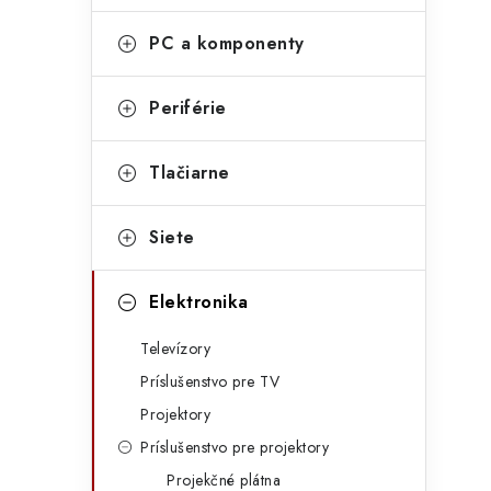
e
g
PC a komponenty
ó
r
Periférie
i
Tlačiarne
e
t
Siete
Elektronika
Televízory
Príslušenstvo pre TV
Projektory
Príslušenstvo pre projektory
Projekčné plátna