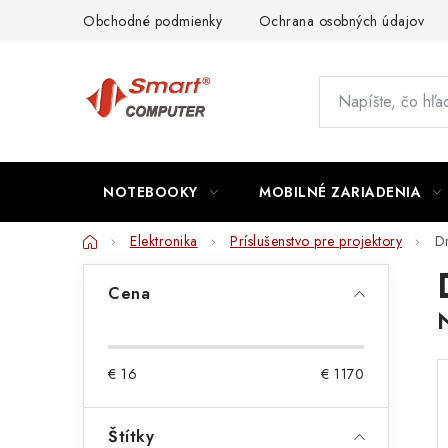
Prejsť
Obchodné podmienky
Ochrana osobných údajov
na
obsah
NOTEBOOKY
MOBILNÉ ZARIADENIA
Domov
Elektronika
Príslušenstvo pre projektory
Dr
B
Cena
o
č
€
16
€
1170
n
ý
Štítky