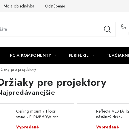
Moja objednávka
Odstúpenie od zmluvy
Formuláre na stiah
PC A KOMPONENTY
PERIFÉRIE
TLAČIARN
žiaky pre projektory
Držiaky pre projektory
Najpredávanejšie
Ceiling mount / Floor
Reflecta VESTA 1
stand - ELPMB60W for
nástěnný držák
EB-W7x V12H963210
dataprojektoru P
Vypredané
Vypredané
Epson