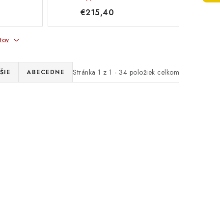
€215,40
tov
Stránka
1
z
1
-
34
položiek celkom
ŠIE
ABECEDNE
 120S
Ceiling mount / Floor stand
ák
- ELPMB60B for EB-W7x
R23174
V12H963110 Epson