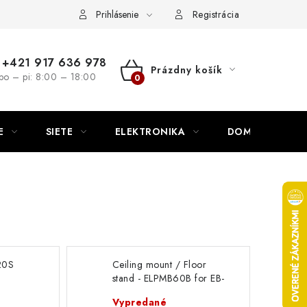
nutie
Napíšte nám
Prihlásenie
Registrácia
+421 917 636 978
Prázdny košík
po – pi: 8:00 – 18:00
NÁKUPNÝ
KOŠÍK
E
SIETE
ELEKTRONIKA
DOMÁCNOSŤ
20S
Ceiling mount / Floor
stand - ELPMB60B for EB-
R23174
W7x V12H963110 Epson
Vypredané