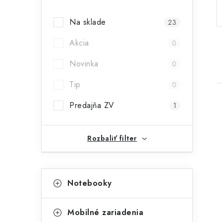
p
Na sklade
23
a
Akcia
n
0
e
Novinka
0
l
Tip
0
Predajňa ZV
1
Rozbaliť filter
i
K
Preskočiť
Notebooky
kategórie
a
t
Mobilné zariadenia