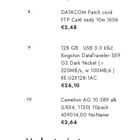
DATACOM Patch cord
FTP Cat6 šedý 10m 1606
€2,48
128 GB . USB 3.0 kľúč .
Kingston DataTraveler SE9
G3 Dark Nickel ( r
220MB/s, w 100MB/s )
KE-U2X128-1AC
€26,10
Camelion AG 10-389 alk.
(LR54, 1130) 10pack
439014,00 NoName
€2,64