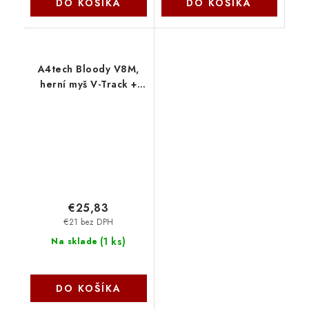
DO KOŠÍKA
DO KOŠÍKA
A4tech Bloody V8M,
herní myš V-Track +
CORE 2, 3200 DPI,
USB, černá V8M-P3104
A4Tech
€25,83
€21 bez DPH
(
1 ks
)
Na sklade
DO KOŠÍKA