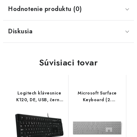
Hodnotenie produktu (0)
Diskusia
Súvisiaci tovar
Logitech klávesnice
Microsoft Surface
K120, DE, USB, černá
Keyboard (2.
920-002489
edícia)/Bezdrôtová
Bluetooth/US
layout/Sivá EP2-04196