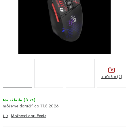
DOMÁCNOSŤ
: DOBRÁ CENA
: PREDAJŇA ZV
: OBĽÚBENÉ PRODUKTY
: TOP PRODUKTY
: NOVÉ PRODUKTY
+ ďalšie (2)
ZNAČKY
(
3 ks
)
Na sklade
11.8.2026
Obchodné podmienky
Ochrana osobných údajov
Moja objednávka
Odstúpenie od zmluvy
Možnosti doručenia
Formuláre na stiahnutie
Napíšte nám