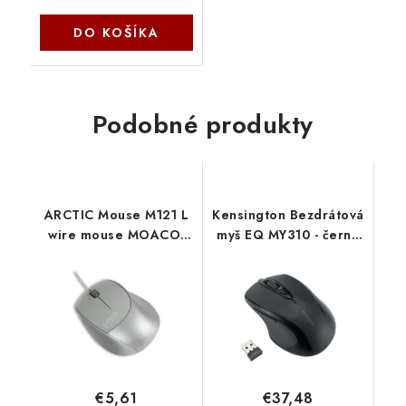
DO KOŠÍKA
Podobné produkty
ARCTIC Mouse M121 L
Kensington Bezdrátová
wire mouse MOACO-
myš EQ MY310 - černá
M1210-BLA01 Arctic
K72481WW
Cooling
€5,61
€37,48