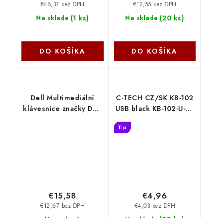
€45,37 bez DPH
€12,55 bez DPH
(
1 ks
)
(
20 ks
)
Na sklade
Na sklade
DO KOŠÍKA
DO KOŠÍKA
Dell Multimediální
C-TECH CZ/SK KB-102
klávesnice značky Dell
USB black KB-102-U-BL
– KB216 - maďarština
C-Tech
Tip
580-ADGQ
€15,58
€4,96
€12,67 bez DPH
€4,03 bez DPH