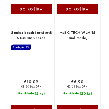
DO KOŠÍKA
DO KOŠÍKA
Genius bezdrátová myš
Myš C-TECH WLM-15
NX-8006S černá
Dual mode,
31030024400
bezdrôtová, BT5.0+
Predajňa ZV
WLM-15BK C-Tech
€10,09
€6,90
€8,20 bez DPH
€5,61 bez DPH
(
2 ks
)
(
20 ks
)
Na sklade
Na sklade