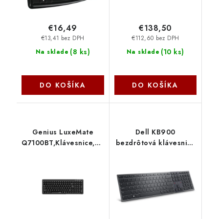
€16,49
€138,50
€13,41 bez DPH
€112,60 bez DPH
(
8 ks
)
(
10 ks
)
Na sklade
Na sklade
DO KOŠÍKA
DO KOŠÍKA
Genius LuxeMate
Dell KB900
Q7100BT,Klávesnice,bezdrátová,CZ+SK
bezdrôtová klávesnica
layout,retro
US 580-BBDH
klávesy,Copilot
AI,numerická část,BT
5.0, 2,4GHz USB,černá
31320005403