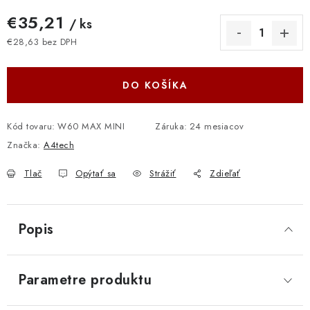
€35,21
/ ks
€28,63 bez DPH
Jednotková cena:
DO KOŠÍKA
Kód tovaru:
W60 MAX MINI
Záruka
:
24 mesiacov
Značka:
A4tech
Tlač
Opýtať sa
Strážiť
Zdieľať
Popis
Parametre produktu