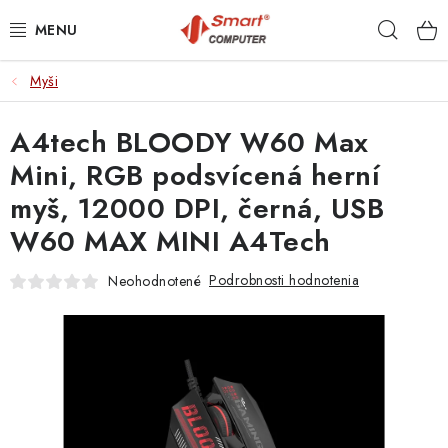
Prejsť
Hľad
na
obsah
Myši
NOTEBOOKY
A4tech BLOODY W60 Max
MOBILNÉ ZARIADENIA
Mini, RGB podsvícená herní
PC A KOMPONENTY
myš, 12000 DPI, černá, USB
W60 MAX MINI A4Tech
PERIFÉRIE
Podrobnosti hodnotenia
Neohodnotené
TLAČIARNE
SIETE
ELEKTRONIKA