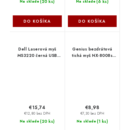
(
20 ks
)
(
6 ks
)
Na sklade
Na sklade
DO KOŠÍKA
DO KOŠÍKA
Dell Laserová myš
Genius bezdrátová
MS3220 černá USB
tichá myš NX-8008s
(Black) 570-ABHN
modrá 31030028402
€15,74
€8,98
€12,80 bez DPH
€7,30 bez DPH
(
20 ks
)
(
1 ks
)
Na sklade
Na sklade