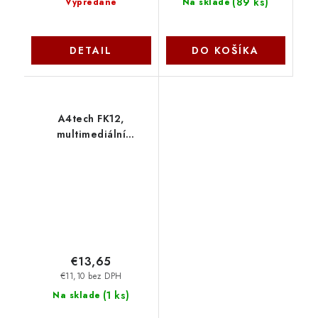
(
89 ks
)
Vypredané
Na sklade
DETAIL
DO KOŠÍKA
A4tech FK12,
multimediální
kancelářská
klávesnice, CZ/US,
USB, černá FK12-BK
A4Tech
€13,65
€11,10 bez DPH
(
1 ks
)
Na sklade