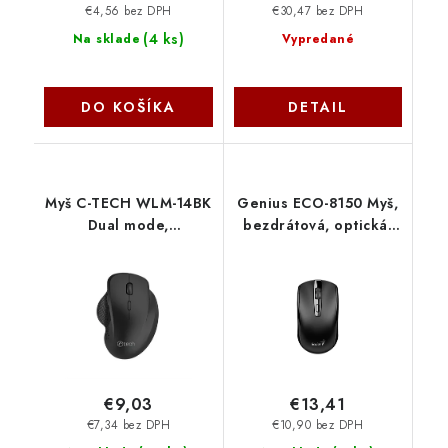
€4,56 bez DPH
€30,47 bez DPH
(
4 ks
)
Na sklade
Vypredané
DO KOŠÍKA
DETAIL
Myš C-TECH WLM-14BK
Genius ECO-8150 Myš,
Dual mode,
bezdrátová, optická,
bezdrôtová, BT5.0 C-
1200DPI, 4 tlačítka,
Tech
Copilot, 2,4GHz, USB-
A dongle, USB-C
nabíjení, černá
31030045400
€9,03
€13,41
€7,34 bez DPH
€10,90 bez DPH