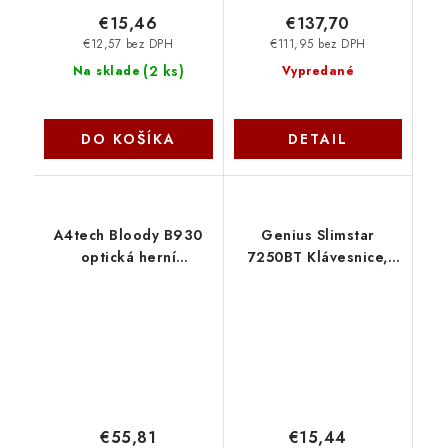
€15,46
€137,70
€12,57 bez DPH
€111,95 bez DPH
(
2 ks
)
Na sklade
Vypredané
DO KOŠÍKA
DETAIL
A4tech Bloody B930
Genius Slimstar
optická herní
7250BT Klávesnice,
klávesnice, RGB
bezdrátová, Bluetooth
Podsvícení, Orange
5.0, 2,4GHz, USB
Switch, USB, CZ, černá
přijímač, Copilot
B930-BK-OS A4Tech
klávesa, CZ+SK layout,
černá 31320004409
€55,81
€15,44