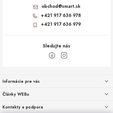
obchod
@
smart.sk
+421 917 636 978
+421 917 636 979
Z
á
Informácie pre vás
p
ä
Obchodné podmienky
Články WEBu
t
Ochrana osobných údajov
i
Dôležité oznamy
Kontakty a podpora
16.6.2026
e
Moja objednávka