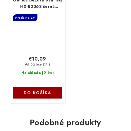
NX-8006S černá
31030024400
Predajňa ZV
€10,09
€8,20 bez DPH
(
2 ks
)
Na sklade
DO KOŠÍKA
Podobné produkty