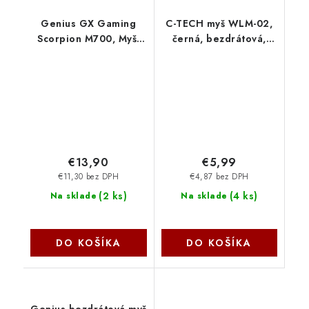
Genius GX Gaming
C-TECH myš WLM-02,
Scorpion M700, Myš,
černá, bezdrátová,
herní, drátová,
1600DPI, 6 tlačítek,
optická, 800-7200DPI,
USB nano receiver C-
6 tlačítek, RGB
Tech
podsvícení, USB, černá
31040009400
€13,90
€5,99
€11,30 bez DPH
€4,87 bez DPH
(
2 ks
)
(
4 ks
)
Na sklade
Na sklade
DO KOŠÍKA
DO KOŠÍKA
Genius bezdrátová myš