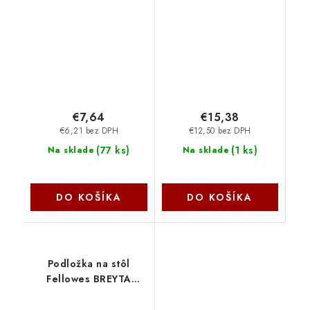
GRAPHITE - NAMR-
EY6B017
EMEA 956-000049
€7,64
€15,38
€6,21 bez DPH
€12,50 bez DPH
(
77 ks
)
(
1 ks
)
Na sklade
Na sklade
DO KOŠÍKA
DO KOŠÍKA
Podložka na stôl
Fellowes BREYTA
zelená FELFDESKBRV