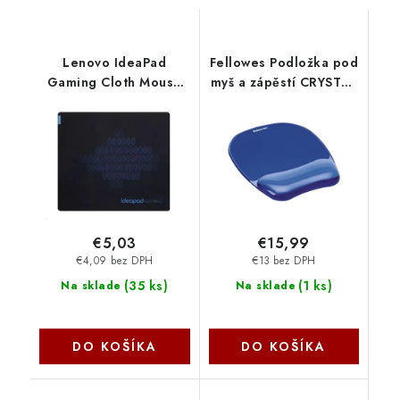
Lenovo IdeaPad
Fellowes Podložka pod
Gaming Cloth Mouse
myš a zápěstí CRYSTAL
Pad L GXH1C97872
gelová modrá
FELFERGWMPADCRYSTB
€5,03
€15,99
€4,09 bez DPH
€13 bez DPH
(
35 ks
)
(
1 ks
)
Na sklade
Na sklade
DO KOŠÍKA
DO KOŠÍKA