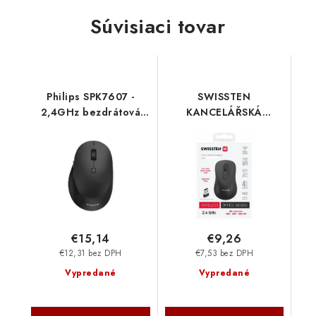
Súvisiaci tovar
Philips SPK7607 -
SWISSTEN
2,4GHz bezdrátová
KANCELÁŘSKÁ
myš s Bluetooth a
BEZDRÁTOVÁ MYŠ
párováním s více
59107310 Swissten
zařízeními SPK7607B-
00
€15,14
€9,26
€12,31 bez DPH
€7,53 bez DPH
Vypredané
Vypredané