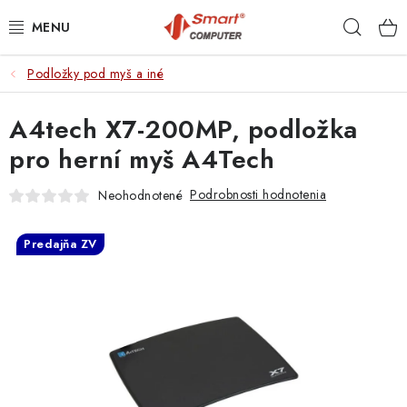
Prejsť
Hľad
na
obsah
Podložky pod myš a iné
NOTEBOOKY
A4tech X7-200MP, podložka
MOBILNÉ ZARIADENIA
pro herní myš A4Tech
PC A KOMPONENTY
Podrobnosti hodnotenia
Neohodnotené
PERIFÉRIE
Predajňa ZV
TLAČIARNE
SIETE
ELEKTRONIKA