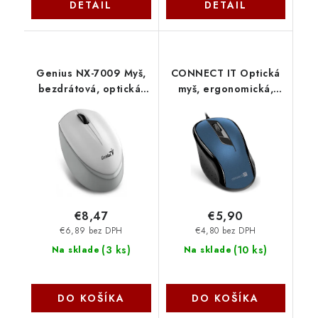
DETAIL
DETAIL
Genius NX-7009 Myš,
CONNECT IT Optická
bezdrátová, optická,
myš, ergonomická,
1200DPI, 3 tlačítka,
USB, modrá CMO-1200-
Blue-Eye senzor, USB,
BL Connect IT
bílo-šedá
31030030402
€8,47
€5,90
€6,89 bez DPH
€4,80 bez DPH
(
3 ks
)
(
10 ks
)
Na sklade
Na sklade
DO KOŠÍKA
DO KOŠÍKA