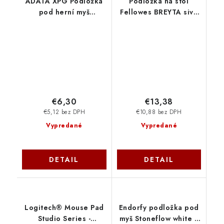
ADATA XPG Podložka
Podložka na stôl
pod herní myš
Fellowes BREYTA sivá
BATTLEGROUND L
FELFDESKBRG
BATTLEGROUND L-
BKCWW
€6,30
€13,38
€5,12 bez DPH
€10,88 bez DPH
Vypredané
Vypredané
DETAIL
DETAIL
Logitech® Mouse Pad
Endorfy podložka pod
Studio Series -
myš Stoneflow white L