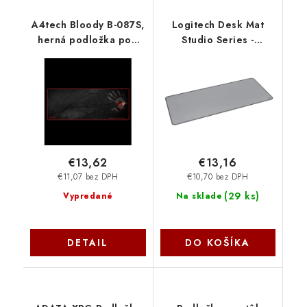
A4tech Bloody B-087S,
Logitech Desk Mat
herná podložka pod
Studio Series -
myš B-088S A4Tech
podložka na stôl - šedá
956-000052
€13,62
€13,16
€11,07 bez DPH
€10,70 bez DPH
(
29 ks
)
Vypredané
Na sklade
DETAIL
DO KOŠÍKA