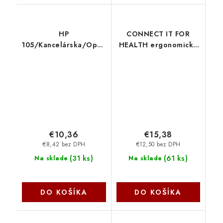
HP
CONNECT IT FOR
105/Kancelárska/Optická/1
HEALTH ergonomická
600 DPI/Drôtová USB/
vertikálna myš, drôtová
Čierna 822M9UT-ABB
CMO-2500-BK Connect
IT
€10,36
€15,38
€8,42 bez DPH
€12,50 bez DPH
(
31 ks
)
(
61 ks
)
Na sklade
Na sklade
DO KOŠÍKA
DO KOŠÍKA