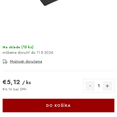
DOMÁCNOSŤ
: DOBRÁ CENA
: PREDAJŇA ZV
: OBĽÚBENÉ PRODUKTY
(
15 ks
)
Na sklade
11.8.2026
: TOP PRODUKTY
Možnosti doručenia
: NOVÉ PRODUKTY
€5,12
/ ks
ZNAČKY
€4,16 bez DPH
Jednotková cena:
Obchodné podmienky
Ochrana osobných údajov
Moja objednávka
Odstúpenie od zmluvy
DO KOŠÍKA
Formuláre na stiahnutie
Napíšte nám