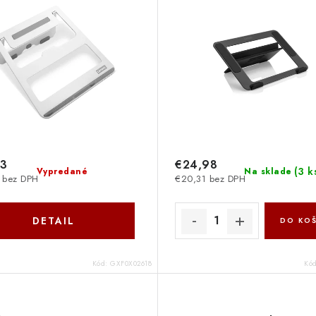
73
€24,98
(
3 k
Vypredané
Na sklade
 bez DPH
€20,31 bez DPH
DETAIL
DO KOŠ
Kód:
GXF0X02618
Kó