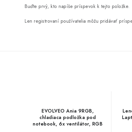
Buďte prvý, kto napíše príspevok k tejto položke.
Len registrovaní používatelia môžu pridávať prís
EVOLVEO Ania 9RGB,
Len
chladiaca podložka pod
Lap
notebook, 6x ventilátor, RGB
podsvietenie ventilátorov a