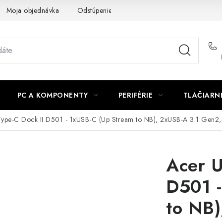
Moja objednávka
Odstúpenie od zmluvy
Formuláre na stiah
PC A KOMPONENTY
PERIFÉRIE
TLAČIARN
ype-C Dock II D501 - 1xUSB-C (Up Stream to NB), 2xUSB-A 3.1 Gen2
Acer U
D501 -
to NB)