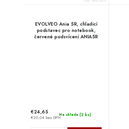
Kód:
NHG-2075
EVOLVEO Ania 5R, chladicí
podstavec pro notebook,
červené podsvícení ANIA5R
Evolveo
€24,65
(
2 ks
)
Na sklade
€20,04 bez DPH