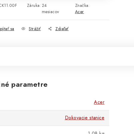
CK11.00F
Záruka
:
24
Značka:
mesiacov
Acer
pýtať sa
Strážiť
Zdieľať
né parametre
Acer
Dokovacie stanice
1.08 kg