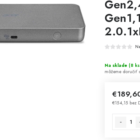
Gen2,
Gen1,
2.0.1
N
Na sklade
(
8 ks
€189,6
€154,15 bez
Jednotková 