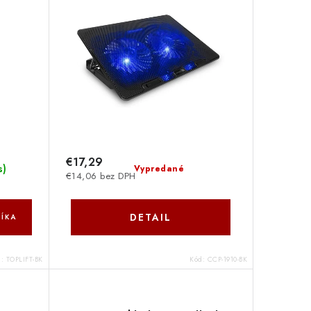
€17,29
s
)
Vypredané
€14,06 bez DPH
DETAIL
ÍKA
d:
TOPLIFT-BK
Kód:
CCP-1910-BK