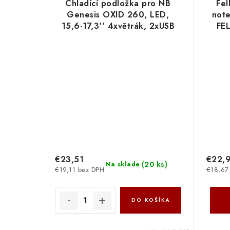
Chladící podložka pro NB
Fel
Genesis OXID 260, LED,
not
15,6-17,3'' 4xvětrák, 2xUSB
FE
NHG-2075
€23,51
€22,
(
20 ks
)
Na sklade
€19,11 bez DPH
€18,67
DO KOŠÍKA