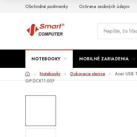
Prejsť
Obchodné podmienky
Ochrana osobných údajov
na
obsah
NOTEBOOKY
MOBILNÉ ZARIADENIA
Domov
Notebooky
Dokovacie stanice
Acer USB T
GP.DCK11.00F