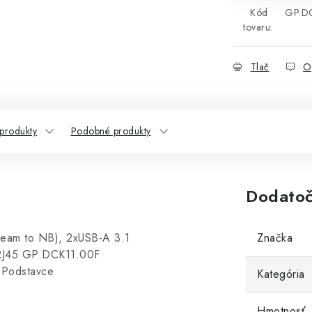
Kód
GP.D
tovaru:
Tlač
O
 produkty
Podobné produkty
Dodatoč
ream to NB), 2xUSB-A 3.1
Značka
RJ45 GP.DCK11.00F
, Podstavce
Kategória
Hmotnosť