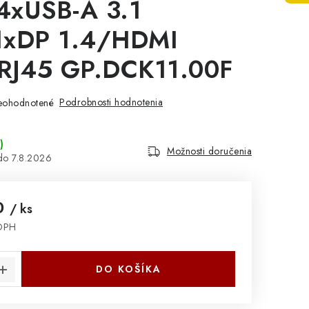
4xUSB-A 3.1
1xDP 1.4/HDMI
xRJ45 GP.DCK11.00F
Podrobnosti hodnotenia
eohodnotené
)
Možnosti doručenia
7.8.2026
0
/ ks
 DPH
cena:
DO KOŠÍKA