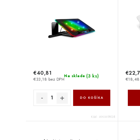
obvod ANIA9RGB Evolveo
€40,81
€22,
(
3 ks
)
Na sklade
€33,18 bez DPH
€18,48
DO KOŠÍKA
Kód:
ANIA9RGB