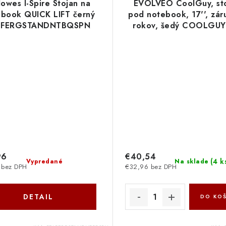
lowes I-Spire Stojan na
EVOLVEO CoolGuy, st
ebook QUICK LIFT černý
pod notebook, 17'', zár
LFERGSTANDNTBQSPN
rokov, šedý COOLGU
Evolveo
96
€40,54
(
4 k
Vypredané
Na sklade
 bez DPH
€32,96 bez DPH
DETAIL
DO KOŠ