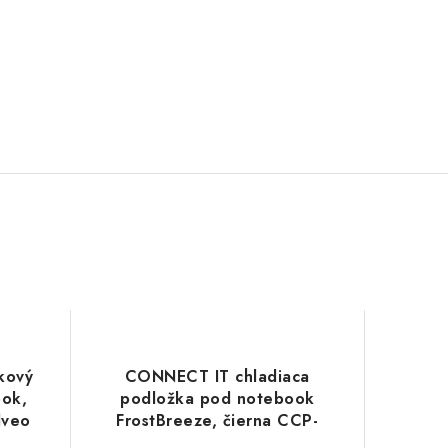
kový
CONNECT IT chladiaca
ok,
podložka pod notebook
lveo
FrostBreeze, čierna CCP-
1910-BK Connect IT