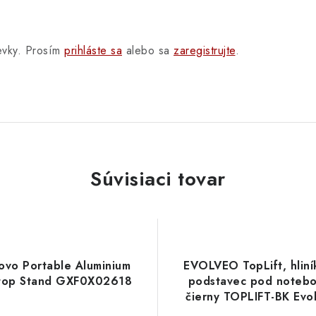
pevky. Prosím
prihláste sa
alebo sa
zaregistrujte
.
Súvisiaci tovar
ovo Portable Aluminium
EVOLVEO TopLift, hliní
top Stand GXF0X02618
podstavec pod notebo
čierny TOPLIFT-BK Evo