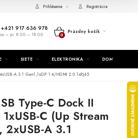
nutie
Napíšte nám
Prihlásenie
Registrácia
+421 917 636 978
Prázdny košík
po – pi: 8:00 – 18:00
NÁKUPNÝ
KOŠÍK
E
SIETE
ELEKTRONIKA
DOMÁCNOSŤ
,4xUSB-A 3.1 Gen1,1xDP 1.4/HDMI 2.0.1xRJ45
SB Type-C Dock II
 1xUSB-C (Up Stream
, 2xUSB-A 3.1