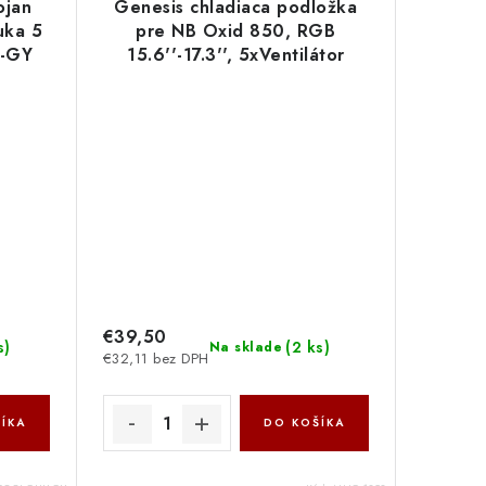
ojan
Genesis chladiaca podložka
uka 5
pre NB Oxid 850, RGB
Y-GY
15.6''-17.3'', 5xVentilátor
NHG-1858
€39,50
s
)
(
2 ks
)
Na sklade
€32,11 bez DPH
ÍKA
DO KOŠÍKA