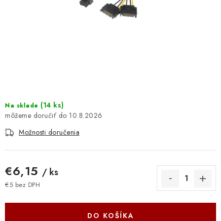
DOMÁCNOSŤ
: DOBRÁ CENA
: PREDAJŇA ZV
: OBĽÚBENÉ PRODUKTY
: TOP PRODUKTY
(
14 ks
)
Na sklade
10.8.2026
: NOVÉ PRODUKTY
Možnosti doručenia
ZNAČKY
€6,15
/ ks
Obchodné podmienky
Ochrana osobných údajov
€5 bez DPH
Jednotková cena:
Moja objednávka
Odstúpenie od zmluvy
Formuláre na stiahnutie
Napíšte nám
DO KOŠÍKA