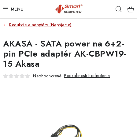
Prejsť
Hľad
na
obsah
Redukcie a adaptéry (Napájacie)
NOTEBOOKY
AKASA - SATA power na 6+2-
MOBILNÉ ZARIADENIA
pin PCIe adaptér AK-CBPW19-
PC A KOMPONENTY
15 Akasa
PERIFÉRIE
Podrobnosti hodnotenia
Neohodnotené
TLAČIARNE
SIETE
ELEKTRONIKA