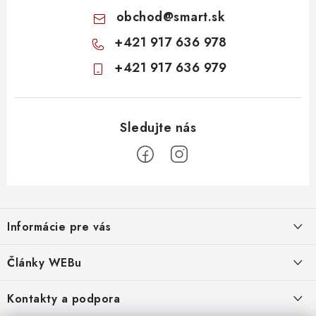
obchod
@
smart.sk
+421 917 636 978
+421 917 636 979
Z
á
Informácie pre vás
p
ä
Obchodné podmienky
Články WEBu
t
Ochrana osobných údajov
i
Dôležité oznamy
Kontakty a podpora
16.6.2026
e
Moja objednávka