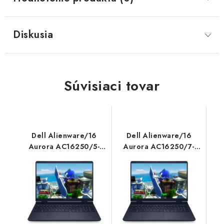
Diskusia
Súvisiaci tovar
Dell Alienware/16
Dell Alienware/16
Aurora AC16250/5-
Aurora AC16250/7-
210H/16''/2560x1600/16GB/512GB/RTX
240H/16''/2560x1600/16GB
4050/W11H/Blue/2R
4050/W11P/Blue/3R
AC16250_RPLH-
NBD AC16250_RPLH-
R_006_HOM
R_007