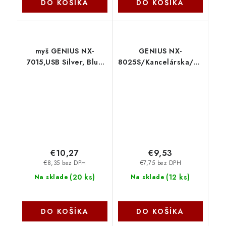
DO KOŠÍKA
DO KOŠÍKA
myš GENIUS NX-
GENIUS NX-
7015,USB Silver, Blue
8025S/Kancelárska/Optická/
eye II 31030019404
200 DPI/Bezdrôtové
Genius
USB/Zelená
31030048402 Genius
€10,27
€9,53
€8,35 bez DPH
€7,75 bez DPH
(
20 ks
)
(
12 ks
)
Na sklade
Na sklade
DO KOŠÍKA
DO KOŠÍKA