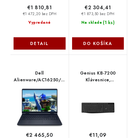
€1 810,81
€2 304,41
€1 472,20 bez DPH
€1 873,50 bez DPH
(
1 ks
)
Vypredané
Na sklade
DETAIL
DO KOŠÍKA
Dell
Genius KB-7200
Alienware/AC16250/7-
Klávesnice,
240H/16''/2560x1600/16GB/1TB/RTX
bezdrátová, 2,4GHz,
5050/W11P/Blue/3R
mini USB přijímač,
On-Site
CZ+SK layout, Copilot
AC16250_RPLH-R_008
klávesa, černá
31320002409
€2 465,50
€11,09