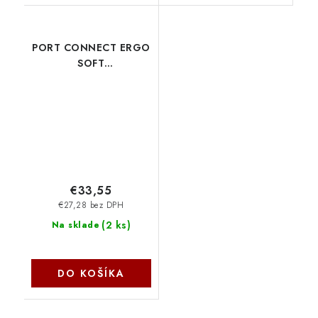
PORT CONNECT ERGO
SOFT
COLLECTION/Vertikálna/Optická/Pre
pravákov/1 600
DPI/USB+BT/Čierna
910200 NoName
€33,55
€27,28 bez DPH
(
2 ks
)
Na sklade
DO KOŠÍKA