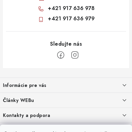
+421 917 636 978
+421 917 636 979
Z
á
Informácie pre vás
p
ä
Obchodné podmienky
Články WEBu
t
Ochrana osobných údajov
i
Dôležité oznamy
Kontakty a podpora
16.6.2026
e
Moja objednávka
Predajňa a sídlo spoločnosti
Servisné služby
Odstúpenie od zmluvy
Nákup na splátky