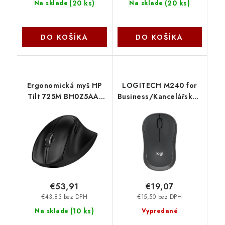
(
20 ks
)
(
20 ks
)
Na sklade
Na sklade
DO KOŠÍKA
DO KOŠÍKA
Ergonomická myš HP
LOGITECH M240 for
Tilt 725M BH0Z5AA-
Business/Kancelářská/Optic
ABB
000DPI/Bezdrátová
USB + Bluetooth/Černá
910-007182 Logitech
€53,91
€19,07
€43,83 bez DPH
€15,50 bez DPH
(
10 ks
)
Na sklade
Vypredané