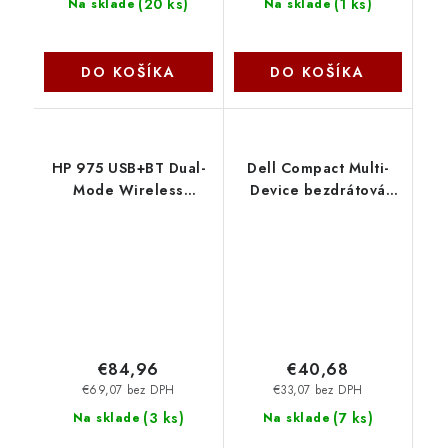
(
20 ks
)
(
1 ks
)
Na sklade
Na sklade
DO KOŠÍKA
DO KOŠÍKA
HP 975 USB+BT Dual-
Dell Compact Multi-
Mode Wireless
Device bezdrátová
Keyboard ENG
klávesnice - KB740 -
3Z726AA-ABB
CZ/SK 580-AKOS
€84,96
€40,68
€69,07 bez DPH
€33,07 bez DPH
(
3 ks
)
(
7 ks
)
Na sklade
Na sklade