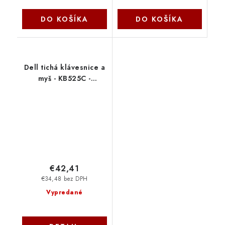
DO KOŠÍKA
DO KOŠÍKA
Dell tichá klávesnice a
myš - KB525C -
Czech/Slovak 580-
BBTB
€42,41
€34,48 bez DPH
Vypredané