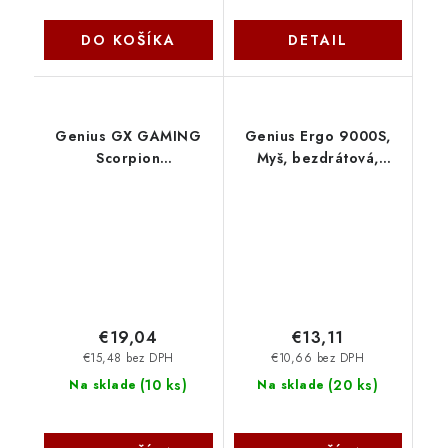
DO KOŠÍKA
DETAIL
Genius GX GAMING
Genius Ergo 9000S,
Scorpion
Myš, bezdrátová,
M8300,Myš,herní,bezdrátová,optická,4800DPI,6
optická, 2400DPI, 6
tlačítek,dobíjecí,Copilot,BT
tlačítek, Bluetooth,
5.0+2,4GHz,černá
2.4GHz, USB, titanová
31060003400
31030038402
€19,04
€13,11
€15,48 bez DPH
€10,66 bez DPH
(
10 ks
)
(
20 ks
)
Na sklade
Na sklade