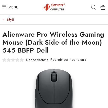
Prejsť
Hľad
na
obsah
Myši
NOTEBOOKY
Alienware Pro Wireless Gaming
MOBILNÉ ZARIADENIA
Mouse (Dark Side of the Moon)
PC A KOMPONENTY
545-BBFP Dell
PERIFÉRIE
Podrobnosti hodnotenia
Neohodnotené
TLAČIARNE
SIETE
ELEKTRONIKA