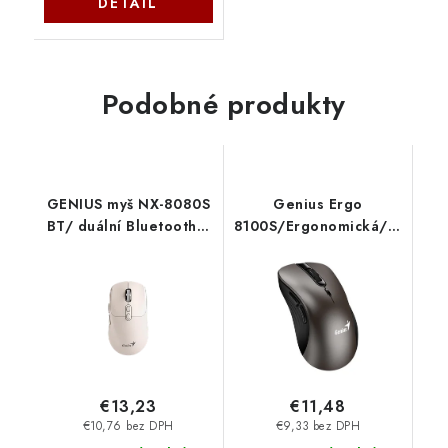
DETAIL
Podobné produkty
GENIUS myš NX-8080S
Genius Ergo
BT/ duální Bluetooth +
8100S/Ergonomická/Optická
2,4GHz/ 1600 dpi/
pravákov/1 600
Copilot/ bezdrátová/
DPI/Bezdrôtová
tichá/ béžová
USB/Champagne
31030042404 Genius
Titanium 31030040402
€13,23
€11,48
€10,76 bez DPH
€9,33 bez DPH