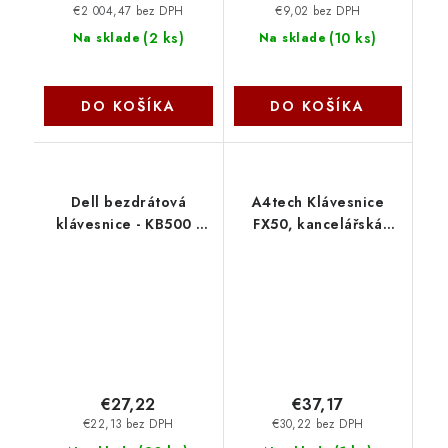
€2 004,47 bez DPH
€9,02 bez DPH
(
2 ks
)
(
10 ks
)
Na sklade
Na sklade
DO KOŠÍKA
DO KOŠÍKA
Dell bezdrátová
A4tech Klávesnice
klávesnice - KB500 -
FX50, kancelářská
CZ/SK 580-BBGJ
klávesnice,
membránová,
bezdrátová, CZ/SK,
Bílá FX50-WH A4Tech
€27,22
€37,17
€22,13 bez DPH
€30,22 bez DPH