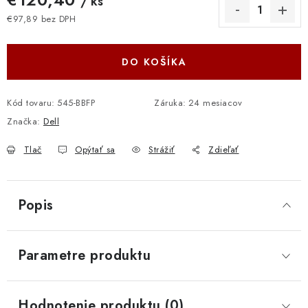
/ ks
€97,89 bez DPH
Jednotková cena:
DO KOŠÍKA
Kód tovaru:
545-BBFP
Záruka
:
24 mesiacov
Značka:
Dell
Tlač
Opýtať sa
Strážiť
Zdieľať
Popis
Parametre produktu
Hodnotenie produktu (0)