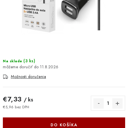
DOMÁCNOSŤ
: DOBRÁ CENA
: PREDAJŇA ZV
: OBĽÚBENÉ PRODUKTY
: TOP PRODUKTY
(
3 ks
)
Na sklade
11.8.2026
: NOVÉ PRODUKTY
Možnosti doručenia
ZNAČKY
€7,33
/ ks
Obchodné podmienky
Ochrana osobných údajov
€5,96 bez DPH
Jednotková cena:
Moja objednávka
Odstúpenie od zmluvy
Formuláre na stiahnutie
Napíšte nám
DO KOŠÍKA