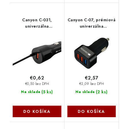
Canyon C-031,
Canyon C-07, prémiová
univerzálna
univerzálna
autonabíjačka, 1x USB,
autonabíjačka, 2x USB,
výstup 5V/2,4A, Smart
+ 1x Quick Charge 3.0,
IC, integrovaný kábel
inteligentná
microUSB, čierna CNE-
technológia nabíjania
CCA031B-US
CNE-CCA07B
€0,62
€2,57
€0,50 bez DPH
€2,09 bez DPH
(
5 ks
)
(
2 ks
)
Na sklade
Na sklade
DO KOŠÍKA
DO KOŠÍKA