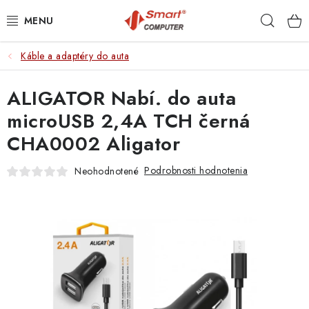
Prejsť
Hľad
na
obsah
Káble a adaptéry do auta
NOTEBOOKY
ALIGATOR Nabí. do auta
MOBILNÉ ZARIADENIA
microUSB 2,4A TCH černá
PC A KOMPONENTY
CHA0002 Aligator
PERIFÉRIE
Podrobnosti hodnotenia
Neohodnotené
TLAČIARNE
SIETE
ELEKTRONIKA