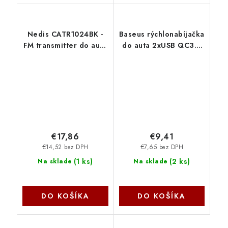
Nedis CATR1024BK -
Baseus rýchlonabíjačka
FM transmitter do auta
do auta 2xUSB QC3.0
| Reproduktor | 2.00 "
30W čierna
| Bluetooth® | PD 20
6953156286511
W/QC 3.0 | Google
NoName
Assistant / Siri
€17,86
€9,41
€14,52 bez DPH
€7,65 bez DPH
(
1 ks
)
(
2 ks
)
Na sklade
Na sklade
DO KOŠÍKA
DO KOŠÍKA