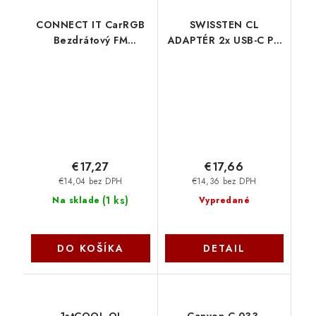
CONNECT IT CarRGB
SWISSTEN CL
Bezdrátový FM
ADAPTÉR 2x USB-C PD
transmitter,
+ USB-A, 95W ČERNÝ +
2xUSB+MicroSD,
KABEL USB-C / USB-C,
ČERNÝ CCC-9090-BK
1 M 20111912 Swissten
Connect IT
€17,27
€17,66
€14,04 bez DPH
€14,36 bez DPH
(
1 ks
)
Na sklade
Vypredané
DO KOŠÍKA
DETAIL