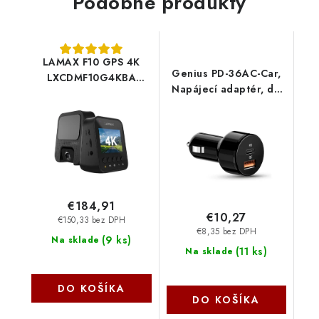
Podobné produkty
LAMAX F10 GPS 4K
Genius PD-36AC-Car,
LXCDMF10G4KBA
Napájecí adaptér, do
Lamax
auta, 36W, 1× USB-C,
1× USB, PD 3.0, QC 3.0,
černý 32590008400
€184,91
€10,27
€150,33 bez DPH
€8,35 bez DPH
(
9 ks
)
Na sklade
(
11 ks
)
Na sklade
DO KOŠÍKA
DO KOŠÍKA