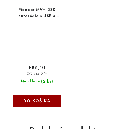
Pioneer MVH-230
autorádio s USB a
Bluetooth s
integrovaným
mikrofónom červené
MVH-230BT
€86,10
€70 bez DPH
(
2 ks
)
Na sklade
DO KOŠÍKA