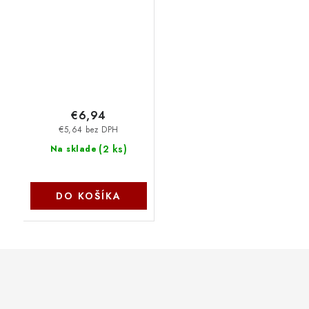
záchranářská nabíječka
do auta, STŘÍBRNÁ
CCC-7070-SL Connect
IT
€6,94
€5,64 bez DPH
(
2 ks
)
Na sklade
DO KOŠÍKA