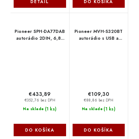
DETAIL
DO KOŠÍKA
Pioneer SPH-DA77DAB
Pioneer MVH-S320BT
autorádio 2DIN, 6,8''
autorádio s USB a
LCD, DAB+, CarPlay,
Bluetooth červené
Android Auto, Wi-Fi,
Bluetooth
€433,89
€109,30
€352,76 bez DPH
€88,86 bez DPH
(
1 ks
)
(
1 ks
)
Na sklade
Na sklade
DO KOŠÍKA
DO KOŠÍKA