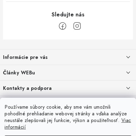
Z
á
Informácie pre vás
p
ä
Obchodné podmienky
Články WEBu
t
Ochrana osobných údajov
i
Dôležité oznamy
Kontakty a podpora
16.6.2026
e
Moja objednávka
Predajňa a sídlo spoločnosti
Servisné služby
Odstúpenie od zmluvy
Nákup na splátky
Používame súbory cookie, aby sme vám umožnili
2.8.2022
23.10.2022
pohodlné prehliadanie webovej stránky a vďaka analýze
Formuláre na stiahnutie
Servis a služby pre Vás
Doprava - UPS
Doprava - Packeta
Splátky - Home Credit
neustále zlepšovali jej funkcie, výkon a použiteľnosť.
Viac
Doprava a Platba
5.3.2022
Ako nakupovať
informácií
Napíšte nám
4.3.2022
18.3.2022