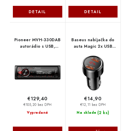
DETAIL
DETAIL
Pioneer MVH-330DAB
Baseus nabíjačka do
autorádio s USB,
auta Magic 2x USB
Bluetooth a DAB
45W 6A s displejom
tunerom
čierna
6953156293212
NoName
€129,40
€14,90
€105,20 bez DPH
€12,11 bez DPH
(
2 ks
)
Vypredané
Na sklade