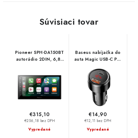
Súvisiaci tovar
Pioneer SPH-DA150BT
Baseus nabíjačka do
autorádio 2DIN, 6,8''
auta Magic USB-C PD,
LCD, CarPlay, Android
USB-A 45W s
Auto, Bluetooth
displejom čierna
6953156293182
NoName
€315,10
€14,90
€256,18 bez DPH
€12,11 bez DPH
Vypredané
Vypredané