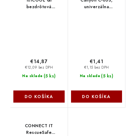
1stCOOL QI
Canyon C-033,
bezdrôtová
univerzálna
magnetická auto
autonabíjačka, 1x USB,
nabíjačka, MagSafe
výstup 5V/2,4A, Smart
Transparent, 15W
IC, integrovaný kábel
Q22CAR 1stCool
Lightning, biela CNE-
CCA033W-US
€14,87
€1,41
€12,09 bez DPH
€1,15 bez DPH
(
5 ks
)
(
5 ks
)
Na sklade
Na sklade
DO KOŠÍKA
DO KOŠÍKA
CONNECT IT
RescueSafe