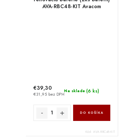
AVA-RBC48-KIT Avacom
€39,30
(
6 ks
)
Na sklade
€31,95 bez DPH
DO KOŠÍKA
Kód:
AVA-RBC48-KIT