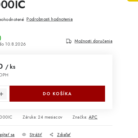
00IC
Podrobnosti hodnotenia
eohodnotené
)
Možnosti doručenia
10.8.2026
20
/ ks
 DPH
cena:
DO KOŠÍKA
000IC
Záruka
:
24 mesiacov
Značka:
APC
pýtať sa
Strážiť
Zdieľať