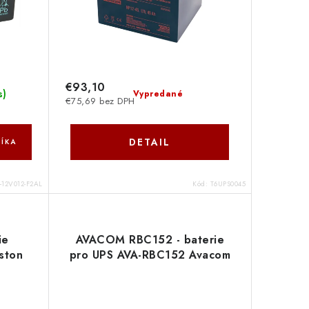
€93,10
s
)
Vypredané
€75,69 bez DPH
DETAIL
ÍKA
-12V012-F2AL
Kód:
T6UPS0045
ie
AVACOM RBC152 - baterie
ston
pro UPS AVA-RBC152 Avacom