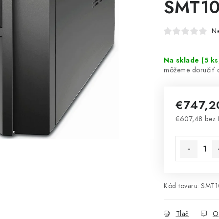
SMT10
N
Na sklade
(
5 ks
€747,
€607,48 bez
Jednotková 
Kód tovaru:
SMT1
Tlač
O