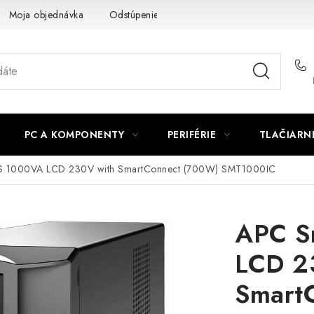
Moja objednávka
Odstúpenie od zmluvy
Formuláre na stiah
PC A KOMPONENTY
PERIFÉRIE
TLAČIARN
S 1000VA LCD 230V with SmartConnect (700W) SMT1000IC
APC S
LCD 2
Smart