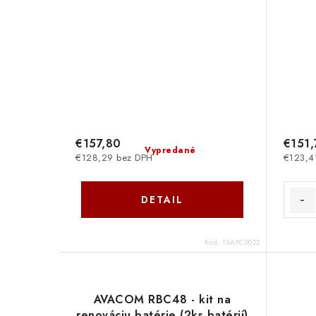
€157,80
€151,
Vypredané
€128,29 bez DPH
€123,4
DETAIL
Kód:
T6APC0022
AVACOM RBC48 - kit na
renováciu batérie (2ks batérií)