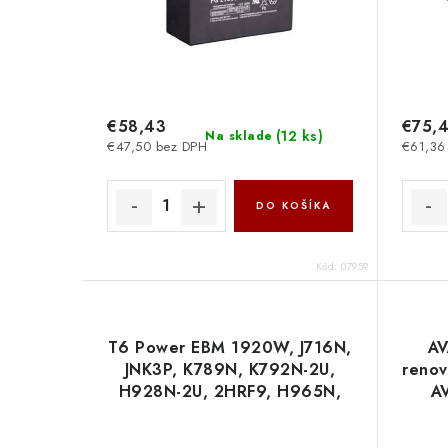
€58,43
€75,
(
12 ks
)
Na sklade
€47,50 bez DPH
€61,36
DO KOŠÍKA
Kód:
07959
T6 Power EBM 1920W, J716N,
AV
JNK3P, K789N, K792N-2U,
renov
H928N-2U, 2HRF9, H965N,
A
55943BX - battery KIT
T6APC0022 T6 power