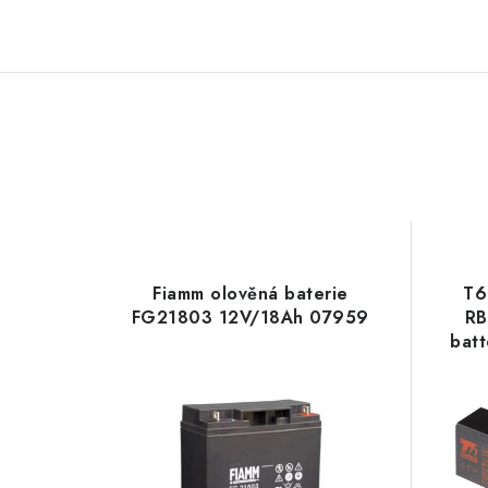
Fiamm olověná baterie
T6
FG21803 12V/18Ah 07959
RB
bat