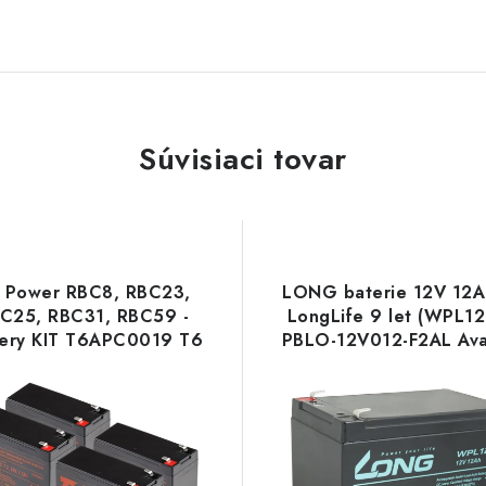
Súvisiaci tovar
 Power RBC8, RBC23,
LONG baterie 12V 12A
C25, RBC31, RBC59 -
LongLife 9 let (WPL12
tery KIT T6APC0019 T6
PBLO-12V012-F2AL Av
power