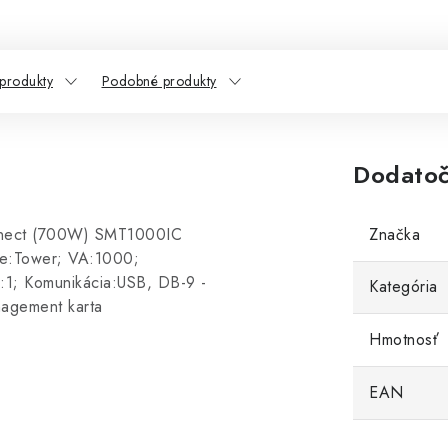
 produkty
Podobné produkty
Dodatoč
nect (700W) SMT1000IC
Značka
nie:Tower; VA:1000;
1:1; Komunikácia:USB, DB-9 -
Kategória
nagement karta
Hmotnosť
EAN