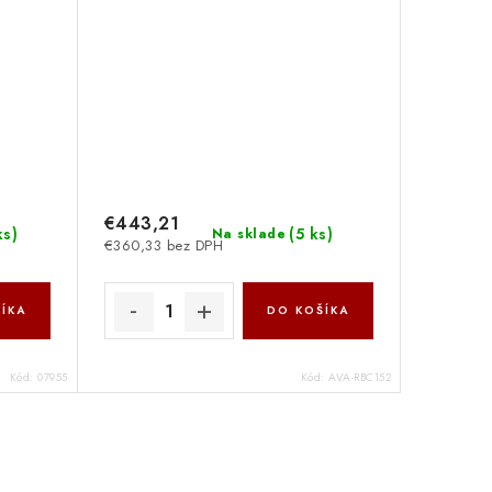
€443,21
ks
)
(
5 ks
)
Na sklade
€360,33 bez DPH
ÍKA
DO KOŠÍKA
Kód:
07955
Kód:
AVA-RBC152