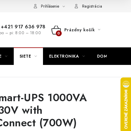
nutie
Napíšte nám
Prihlásenie
Registrácia
+421 917 636 978
Prázdny košík
po – pi: 8:00 – 18:00
NÁKUPNÝ
KOŠÍK
E
SIETE
ELEKTRONIKA
DOMÁCNOSŤ
mart-UPS 1000VA
30V with
Connect (700W)