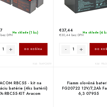
47
€37,44
(
1 ks
)
(
4 k
Na sklade
Na sklade
 bez DPH
€30,44 bez DPH
DO KOŠÍKA
DO KOŠ
Kód:
T6APC0019
Kód:
PBLO
ACOM RBC55 - kit na
Fiamm olověná bater
áciu batérie (4ks batérií)
FG20722 12V/7,2Ah Fa
VA-RBC55-KIT Avacom
6,3 07955