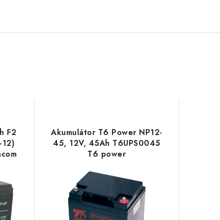
h F2
Akumulátor T6 Power NP12-
-12)
45, 12V, 45Ah T6UPS0045
acom
T6 power