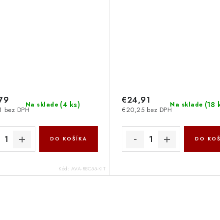
79
€24,91
(
4 ks
)
(
18 
Na sklade
Na sklade
1 bez DPH
€20,25 bez DPH
DO KOŠÍKA
DO KOŠ
Kód:
AVA-RBC55-KIT