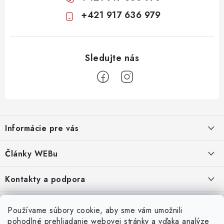
+421 917 636 979
Z
á
Informácie pre vás
p
ä
Obchodné podmienky
Články WEBu
t
Ochrana osobných údajov
i
Dôležité oznamy
Kontakty a podpora
16.6.2026
e
Moja objednávka
Predajňa a sídlo spoločnosti
Servisné služby
Odstúpenie od zmluvy
Nákup na splátky
Používame súbory cookie, aby sme vám umožnili
2.8.2022
23.10.2022
pohodlné prehliadanie webovej stránky a vďaka analýze
Formuláre na stiahnutie