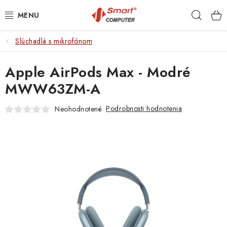
Prejsť
Hľad
na
obsah
Slúchadlá s mikrofónom
NOTEBOOKY
Apple AirPods Max - Modré
MOBILNÉ ZARIADENIA
MWW63ZM-A
PC A KOMPONENTY
Podrobnosti hodnotenia
Neohodnotené
PERIFÉRIE
TLAČIARNE
SIETE
ELEKTRONIKA