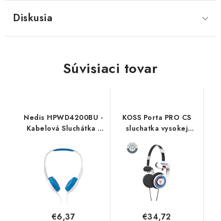
Diskusia
Súvisiaci tovar
Nedis HPWD4200BU -
KOSS Porta PRO CS
Kabelová Sluchátka |
sluchatka vysokej
Přes Uši | 3,5 mm |
kvality - specialna
Délka kabelu: 1.20 m |
edicia CS PORTA PRO
Modrá
CS Koss
€6,37
€34,72