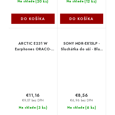
(
20 ks
)
(
12 ks
)
Na sklade
Na sklade
DO KOŠÍKA
DO KOŠÍKA
ARCTIC E231 W
SONY MDR-EX15LP -
Earphones ORACO-
Sluchátka do uší - Blue
ER019-GBA01 Arctic
MDREX15LPLIZLI.AE
Cooling
Sony
€11,16
€8,56
€9,07 bez DPH
€6,96 bez DPH
(
3 ks
)
(
6 ks
)
Na sklade
Na sklade