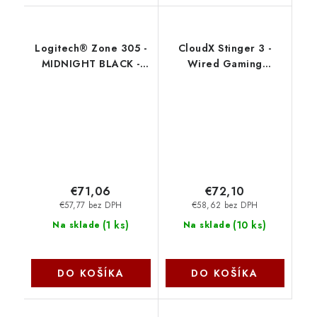
Logitech® Zone 305 -
CloudX Stinger 3 -
MIDNIGHT BLACK -
Wired Gaming
TEAMS - Native
Headset for Xbox
Bluetooth 981-001458
BS1T7AA HP
€71,06
€72,10
€57,77 bez DPH
€58,62 bez DPH
(
1 ks
)
(
10 ks
)
Na sklade
Na sklade
DO KOŠÍKA
DO KOŠÍKA