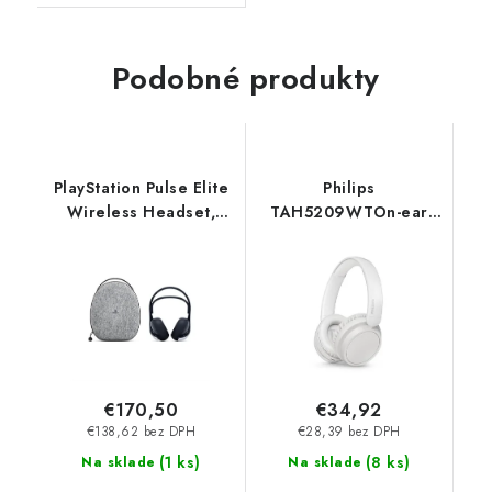
Podobné produkty
PlayStation Pulse Elite
Philips
Wireless Headset,
TAH5209WTOn-ear
midnight black [CFI-
Wireless Headphones
ZWH2] SONY
TAH5209WT-00
€170,50
€34,92
€138,62 bez DPH
€28,39 bez DPH
(
1 ks
)
(
8 ks
)
Na sklade
Na sklade