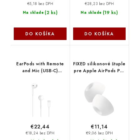
€5,18 bez DPH
€28,23 bez DPH
(
2 ks
)
(
19 ks
)
Na sklade
Na sklade
DO KOŠÍKA
DO KOŠÍKA
EarPods with Remote
FIXED silikonové štuple
and Mic (USB-C)
pre Apple AirPods Pro
MYQY3ZM-A Apple
3, veľkosť S, 2 sady
FIXPL2-S Fixed
€22,44
€11,14
€18,24 bez DPH
€9,06 bez DPH