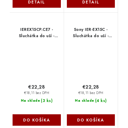
DETAIL
DETAIL
IEREX15CP.CE7 -
Sony IER-EX15C -
Sluchátka do uší -
Sluchátka do uší -
růžová, USB-C Sony
modrá, USB-C
IEREX15CL.CE7
€22,28
€22,28
€18,11 bez DPH
€18,11 bez DPH
(
3 ks
)
(
4 ks
)
Na sklade
Na sklade
DO KOŠÍKA
DO KOŠÍKA