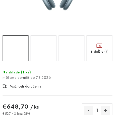
DOMÁCNOSŤ
: DOBRÁ CENA
: PREDAJŇA ZV
: OBĽÚBENÉ PRODUKTY
+ ďalšie (7)
: TOP PRODUKTY
: NOVÉ PRODUKTY
(
1 ks
)
Na sklade
7.8.2026
ZNAČKY
Možnosti doručenia
Obchodné podmienky
Ochrana osobných údajov
Moja objednávka
Odstúpenie od zmluvy
€648,70
/ ks
Formuláre na stiahnutie
Napíšte nám
€527,40 bez DPH