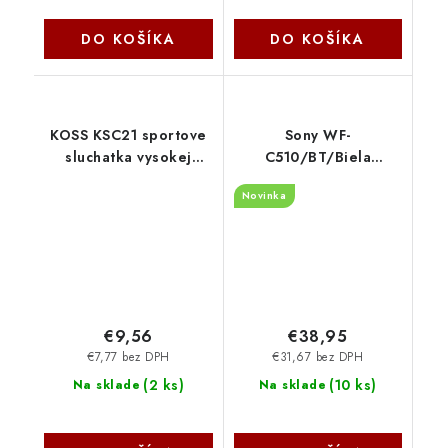
DO KOŠÍKA
DO KOŠÍKA
KOSS KSC21 sportove
Sony WF-
sluchatka vysokej
C510/BT/Biela
kvality (cierne) Koss
WFC510W.CE7
Novinka
€9,56
€38,95
€7,77 bez DPH
€31,67 bez DPH
(
2 ks
)
(
10 ks
)
Na sklade
Na sklade