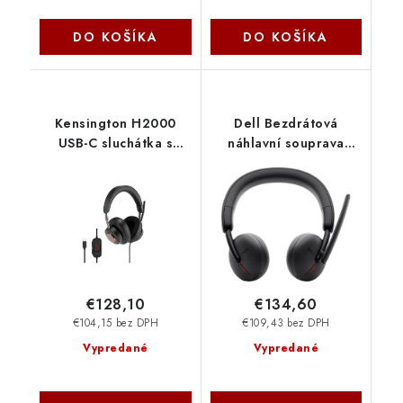
DO KOŠÍKA
DO KOŠÍKA
Kensington H2000
Dell Bezdrátová
USB-C sluchátka s
náhlavní souprava
mikrofonem a
WL3024 520-BBDG
ovládáním hlasitosti
K83451WW
€128,10
€134,60
€104,15 bez DPH
€109,43 bez DPH
Vypredané
Vypredané