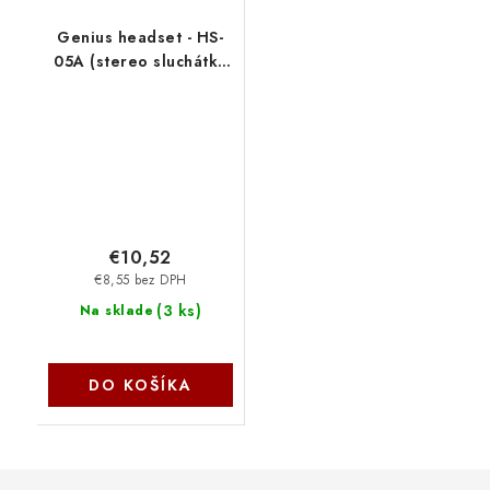
Genius headset - HS-
05A (stereo sluchátka
+ mikrofon), svinovací
kabel 31710011100
€10,52
€8,55 bez DPH
(
3 ks
)
Na sklade
DO KOŠÍKA