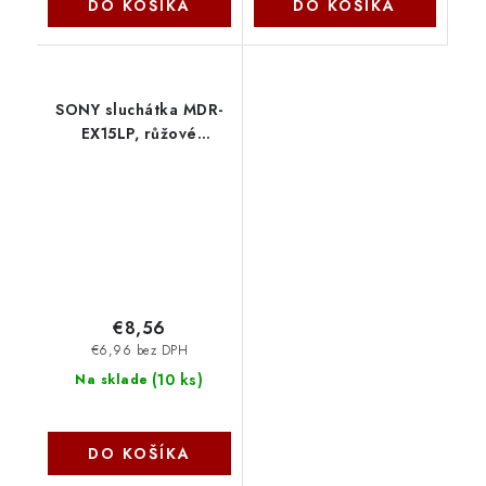
DO KOŠÍKA
DO KOŠÍKA
SONY sluchátka MDR-
EX15LP, růžové
MDREX15LPPI.AE Sony
€8,56
€6,96 bez DPH
(
10 ks
)
Na sklade
DO KOŠÍKA