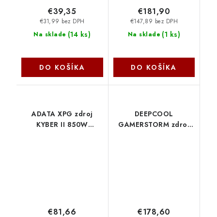
€39,35
€181,90
€31,99 bez DPH
€147,89 bez DPH
(
14 ks
)
(
1 ks
)
Na sklade
Na sklade
DO KOŠÍKA
DO KOŠÍKA
ADATA XPG zdroj
DEEPCOOL
KYBER II 850W
GAMERSTORM zdroj
KYBERII850G-BKCEU
1000W PS1000P,
92mm, Plně modulární,
Platinum Cybenetics,
ATX 3.1, černá R-
PSA00P-FE0B-JGEU
Deepcool
€81,66
€178,60