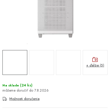
DOMÁCNOSŤ
: DOBRÁ CENA
: PREDAJŇA ZV
: OBĽÚBENÉ PRODUKTY
: TOP PRODUKTY
: NOVÉ PRODUKTY
+ ďalšie (5)
ZNAČKY
(
24 ks
)
Na sklade
7.8.2026
Obchodné podmienky
Ochrana osobných údajov
Moja objednávka
Odstúpenie od zmluvy
Možnosti doručenia
Formuláre na stiahnutie
Napíšte nám