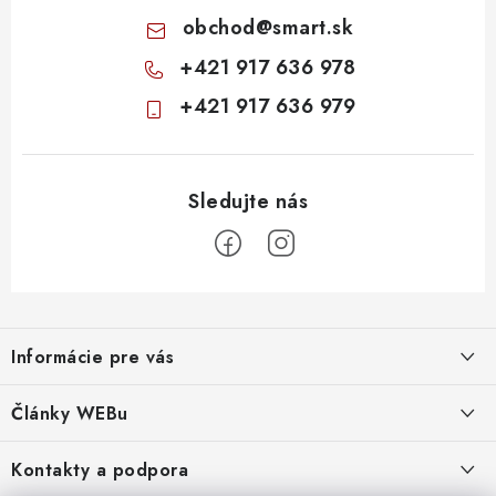
obchod
@
smart.sk
+421 917 636 978
+421 917 636 979
Z
á
Informácie pre vás
p
ä
Obchodné podmienky
Články WEBu
t
Ochrana osobných údajov
i
Dôležité oznamy
Kontakty a podpora
16.6.2026
e
Moja objednávka