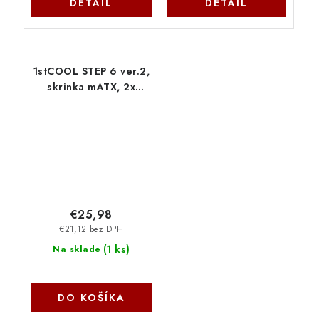
DETAIL
DETAIL
1stCOOL STEP 6 ver.2,
skrinka mATX, 2x
USB3.0, USB-C, CR,
čierna MC-STEP6.2-AU-
USB3-C-C 1stCool
€25,98
€21,12 bez DPH
(
1 ks
)
Na sklade
DO KOŠÍKA