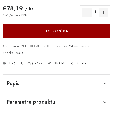
€78,19
/ ks
€63,57 bez DPH
Jednotková cena:
DO KOŠÍKA
Kód tovaru:
90DC00G3-B39010
Záruka
:
24 mesiacov
Značka:
Asus
Tlač
Opýtať sa
Strážiť
Zdieľať
Popis
Parametre produktu