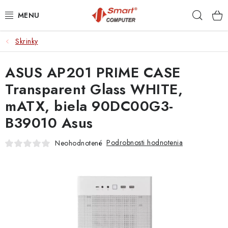
Prejsť
Hľad
na
obsah
Skrinky
NOTEBOOKY
ASUS AP201 PRIME CASE
MOBILNÉ ZARIADENIA
Transparent Glass WHITE,
PC A KOMPONENTY
mATX, biela 90DC00G3-
B39010 Asus
PERIFÉRIE
Podrobnosti hodnotenia
Neohodnotené
TLAČIARNE
SIETE
ELEKTRONIKA