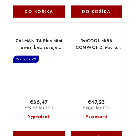
DO KOŠÍKA
DO KOŠÍKA
ZALMAN T4 Plus Mini
1stCOOL skříň
tower, bez zdroje,
COMPACT 2, Micro
mATX, 1× 120mm ARGB
Tower, AU, USB 3.0,
Predajňa ZV
ventilátor, 2× USB 3.0,
USB-C, CR, 1x 60mm
1× USB 2.0, sklol
Fan, černá MC-C2-AU-
USB3-C-CR 1stCool
€36,47
€47,23
€29,65 bez DPH
€38,40 bez DPH
Vypredané
Vypredané