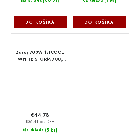
(
99 ks
)
(
1 ks
)
Na sklade
Na sklade
DO KOŠÍKA
DO KOŠÍKA
Zdroj 700W 1stCOOL
WHITE STORM 700,
účinnosť 85+, 12cm
ventilátor, bulk ECP-
700A-12-85 1stCool
€44,78
€36,41 bez DPH
(
5 ks
)
Na sklade