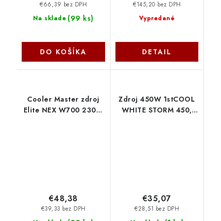
€66,39 bez DPH
€145,20 bez DPH
(
99 ks
)
Na sklade
Vypredané
DO KOŠÍKA
DETAIL
Cooler Master zdroj
Zdroj 450W 1stCOOL
Elite NEX W700 230V,
WHITE STORM 450,
120mm, 80+ White,
účinnosť 85+, bulk
mesh MPW-7001-
ATX-450A-12-85
ACBW-BE1
1stCool
CoolerMaster
€48,38
€35,07
€39,33 bez DPH
€28,51 bez DPH