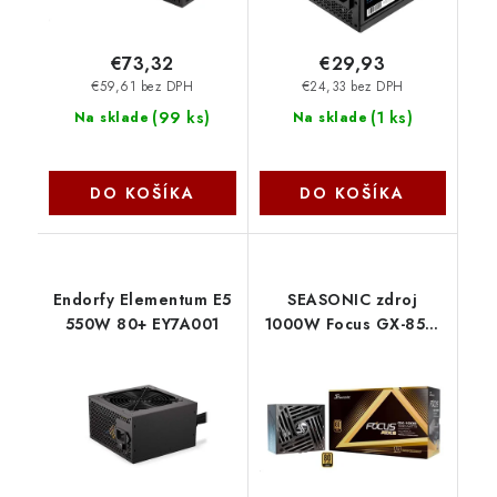
€73,32
€29,93
€59,61 bez DPH
€24,33 bez DPH
(
99 ks
)
(
1 ks
)
Na sklade
Na sklade
DO KOŠÍKA
DO KOŠÍKA
Endorfy Elementum E5
SEASONIC zdroj
550W 80+ EY7A001
1000W Focus GX-850,
80+ GOLD, ATX 3.1,
PCIe 5.1 FOCUS-GX-
1000-V4 Seasonic