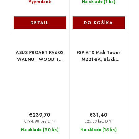
(
1 ks
)
Vypredané
Na sklade
DETAIL
DO KOŠÍKA
ASUS PROART PA602
FSP ATX Midi Tower
WALNUT WOOD TG
M221-BA, Black
MODERN BLACK
POC0000359
skrinka E-ATX
90DC00J0-B09030
Asus
€239,70
€31,40
€194,88 bez DPH
€25,53 bez DPH
(
90 ks
)
(
15 ks
)
Na sklade
Na sklade