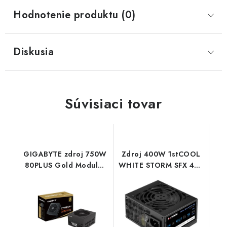
Hodnotenie produktu (0)
Diskusia
Súvisiaci tovar
GIGABYTE zdroj 750W
Zdroj 400W 1stCOOL
80PLUS Gold Modular
WHITE STORM SFX 400
GP-P750GM Gigabyte
85+ SFX-400W 1stCool