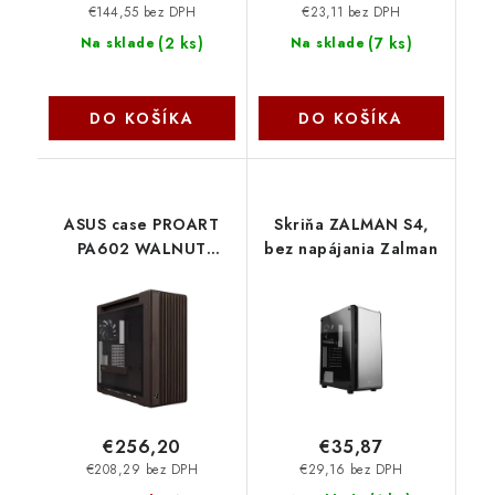
€144,55 bez DPH
€23,11 bez DPH
(
2 ks
)
(
7 ks
)
Na sklade
Na sklade
DO KOŠÍKA
DO KOŠÍKA
ASUS case PROART
Skriňa ZALMAN S4,
PA602 WALNUT
bez napájania Zalman
WOOD RETRO TG, Mid
Tower, průhledná
bočnice, hnědá
90DC00J8-B09000
Asus
€256,20
€35,87
€208,29 bez DPH
€29,16 bez DPH