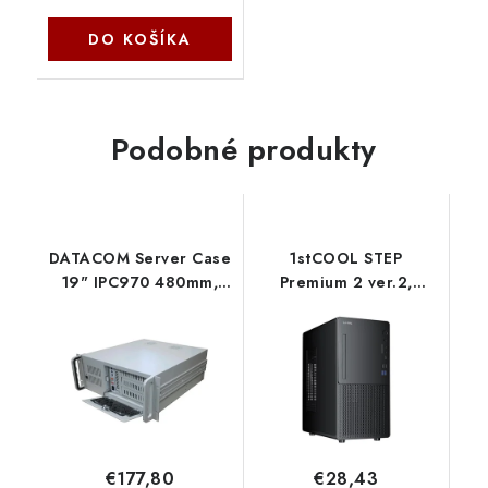
DO KOŠÍKA
Podobné produkty
DATACOM Server Case
1stCOOL STEP
19" IPC970 480mm,
Premium 2 ver.2,
bílý - bez zdroje 82121
4xUSB, USB-C, CR,
ventilátor, čierna MC-
STEP-P2-USBC-CR
1stCool
€177,80
€28,43