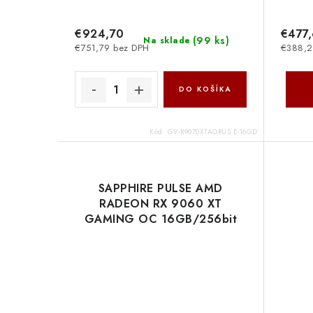
€924,70
€477
(
99 ks
)
Na sklade
€751,79 bez DPH
€388,2
DO KOŠÍKA
Kód:
GV-R9070XTAORUS E-16GD
SAPPHIRE PULSE AMD
RADEON RX 9060 XT
GAMING OC 16GB/256bit
GDDR6 2xHDMI DP 11350-
03-20G Sapphire Technology