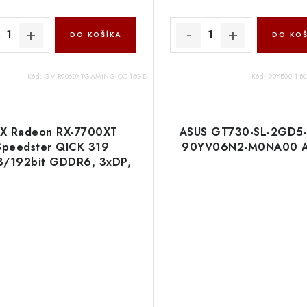
DO KOŠÍKA
DO KOŠ
Kód:
GV-R9060XTGAMING OC-16GD
Kód:
90YE00I1-B
X Radeon RX-7700XT
ASUS GT730-SL-2GD5
Speedster QICK 319
90YV06N2-M0NA00 A
/192bit GDDR6, 3xDP,
HDMI RX-77TQICKB9