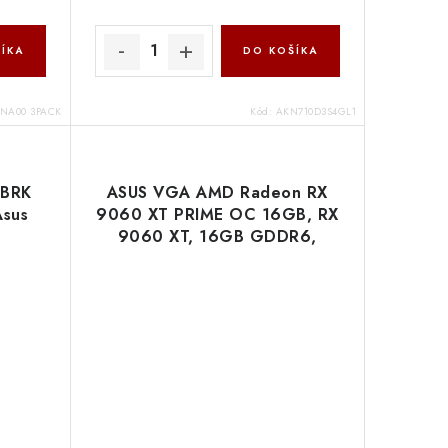
ÍKA
DO KOŠÍKA
0NA00 3PACK
Kód:
AKN710D3S4GL1
-BRK
ASUS VGA AMD Radeon RX
sus
9060 XT PRIME OC 16GB, RX
9060 XT, 16GB GDDR6,
2xDP, 1xHDMI 90YV0LF1-
M0NA00 Asus