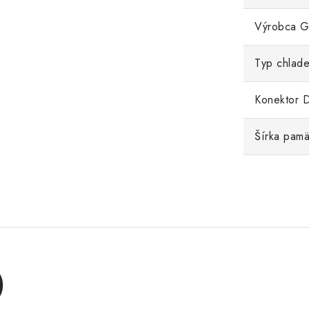
Výrobca 
Typ chlade
Konektor D
Šírka pamä
)