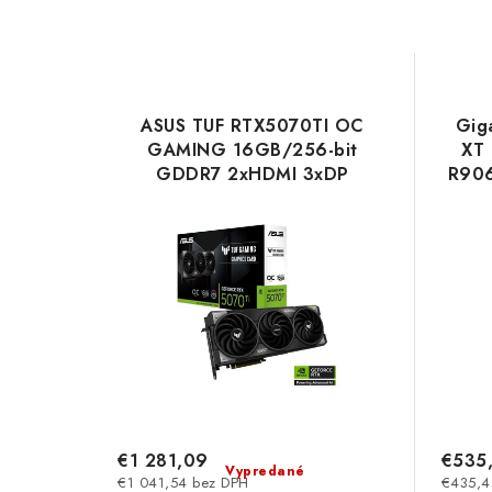
ASUS TUF RTX5070TI OC
Gig
GAMING 16GB/256-bit
XT
GDDR7 2xHDMI 3xDP
R90
90YV0MD0-M0NA00 Asus
€1 281,09
€535
Vypredané
€1 041,54 bez DPH
€435,4