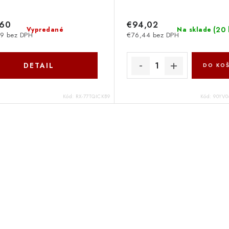
,60
€94,02
(
20 
Vypredané
Na sklade
9 bez DPH
€76,44 bez DPH
DETAIL
DO KOŠ
Kód:
RX-77TQICKB9
Kód:
90YV0