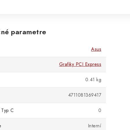
né parametre
Asus
Grafiky PCI Express
0.41 kg
4711081369417
 Typ C
0
e
Interní