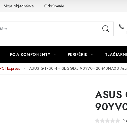
Moja objednávka
Odstúpenie od zmluvy
Formuláre na stiah
PC A KOMPONENTY
PERIFÉRIE
TLAČIARN
PCI Express
ASUS GT730-4H-SL-2GD5 90YV0H20-M0NA00 Asu
ASUS 
90YV0
N