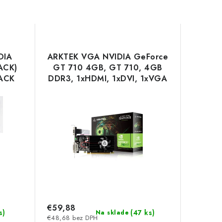
DIA
ARKTEK VGA NVIDIA GeForce
ACK)
GT 710 4GB, GT 710, 4GB
ACK
DDR3, 1xHDMI, 1xDVI, 1xVGA
AKN710D3S4GL1 Meta
€59,88
s
)
(
47 ks
)
Na sklade
€48,68 bez DPH