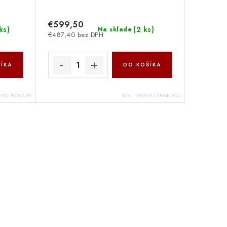
€599,50
ks
)
(
2 ks
)
Na sklade
€487,40 bez DPH
ÍKA
DO KOŠÍKA
6N2-M0NA00
Kód:
90YV0LF1-M0NA00