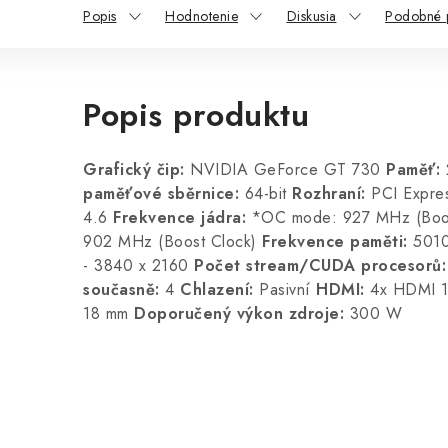
Popis
Hodnotenie
Diskusia
Podobné 
Popis produktu
Grafický čip:
NVIDIA GeForce GT 730
Paměť:
paměťové sběrnice:
64-bit
Rozhraní:
PCI Expre
4.6
Frekvence jádra:
*OC mode: 927 MHz (Boos
902 MHz (Boost Clock)
Frekvence paměti:
501
- 3840 x 2160
Počet stream/CUDA procesorů
současně:
4
Chlazení:
Pasivní
HDMI:
4x HDMI 
18 mm
Doporučený výkon zdroje:
300 W