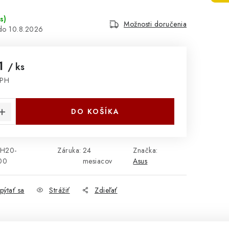
s
)
Možnosti doručenia
10.8.2026
21
/ ks
DPH
cena:
DO KOŠÍKA
H20-
Záruka
:
24
Značka:
00
mesiacov
Asus
pýtať sa
Strážiť
Zdieľať