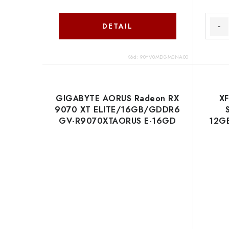
DETAIL
Kód:
90YV0MD0-M0NA00
GIGABYTE AORUS Radeon RX
XF
9070 XT ELITE/16GB/GDDR6
GV-R9070XTAORUS E-16GD
12GB
Gigabyte