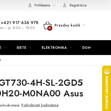
nutie
Napíšte nám
Prihlásenie
Registrácia
+421 917 636 978
Prázdny košík
po – pi: 8:00 – 18:00
NÁKUPNÝ
KOŠÍK
E
SIETE
ELEKTRONIKA
DOMÁCNOSŤ
s
GT730-4H-SL-2GD5
H20-M0NA00 Asus
Podrobnosti hodnotenia
eohodnotené