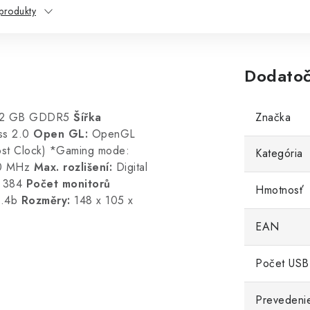
produkty
Dodatoč
2 GB GDDR5
Šířka
Značka
ss 2.0
Open GL:
OpenGL
t Clock) *Gaming mode:
Kategória
0 MHz
Max. rozlišení:
Digital
:
384
Počet monitorů
Hmotnosť
1.4b
Rozměry:
148 x 105 x
EAN
Počet USB
Prevedeni