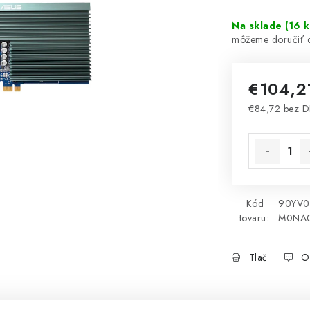
Na sklade
(
16 k
€104,
€84,72 bez 
Jednotková 
Kód
90YV0
tovaru:
M0NA
Tlač
O