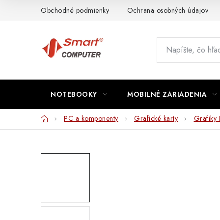
Prejsť
Obchodné podmienky
Ochrana osobných údajov
na
obsah
NOTEBOOKY
MOBILNÉ ZARIADENIA
Domov
PC a komponenty
Grafické karty
Grafiky 