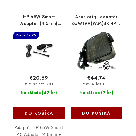
HP 65W Smart
Asus origi. adaptér
Adapter (4.5mm)
65W19V(W.M)BK 4PHI
H6Y89AA-ABB
s EU plugem (B0A001-
Predajňa ZV
00046500_EU)
€20,69
€44,74
€16,82 bez DPH
€36,37 bez DPH
(
42 ks
)
(
2 ks
)
Na sklade
Na sklade
DO KOŠÍKA
DO KOŠÍKA
Adaptér HP 65W Smart
AC Adapter (4,5mm +