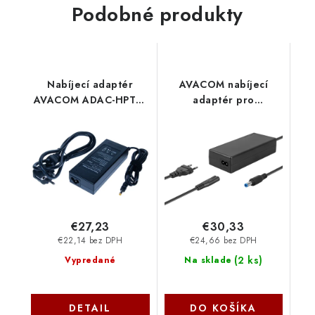
Podobné produkty
Nabíjecí adaptér
AVACOM nabíjecí
AVACOM ADAC-HPTH-
adaptér pro
90W pro notebook HP
notebooky 12V 6A
19V 4,74A 90W
72W konektor 5,5mm x
konektor 4,8mm x
2,5mm ADAC-12V-
1,75mm Avacom
A72W Avacom
€27,23
€30,33
€22,14 bez DPH
€24,66 bez DPH
(
2 ks
)
Vypredané
Na sklade
DETAIL
DO KOŠÍKA