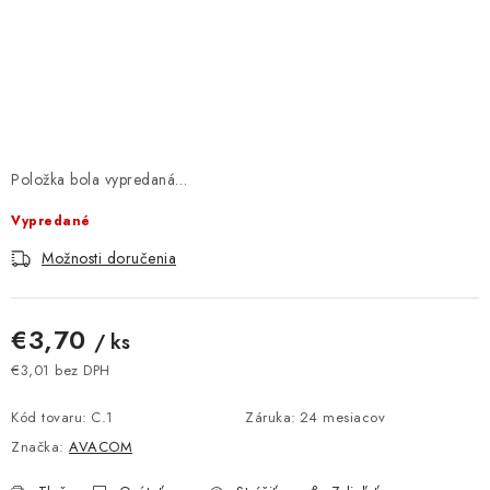
DOMÁCNOSŤ
: DOBRÁ CENA
: PREDAJŇA ZV
: OBĽÚBENÉ PRODUKTY
Položka bola vypredaná…
Vypredané
: TOP PRODUKTY
Možnosti doručenia
: NOVÉ PRODUKTY
€3,70
/ ks
ZNAČKY
€3,01 bez DPH
Jednotková cena:
Obchodné podmienky
Ochrana osobných údajov
Kód tovaru:
C.1
Záruka
:
24 mesiacov
Moja objednávka
Odstúpenie od zmluvy
Značka:
AVACOM
Formuláre na stiahnutie
Napíšte nám