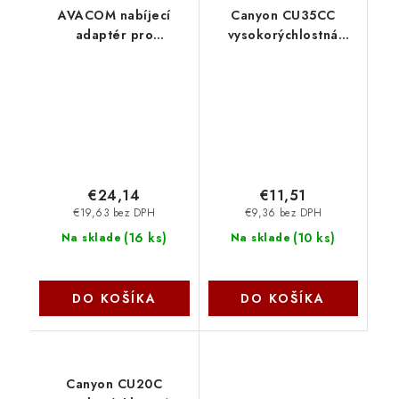
AVACOM nabíjecí
Canyon CU35CC
adaptér pro
vysokorýchlostná
notebooky Asus
univerzálna nabíjačka
ZenBook 19V 3,42A
do steny 2x USB-C
65W konektor 4,0mm
35W CNS-CUW35CC
x 1,35mm ADAC-AS5-
A65W Avacom
€24,14
€11,51
€19,63 bez DPH
€9,36 bez DPH
(
16 ks
)
(
10 ks
)
Na sklade
Na sklade
DO KOŠÍKA
DO KOŠÍKA
Canyon CU20C