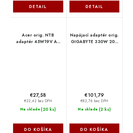
DETAIL
DETAIL
Acer orig. NTB
Napájací adaptér orig.
adaptér 45W19V AC
GIGABYTE 330W 20V
3.0x1.0 mm (bez
77011357 Gigabyte
sieťovej šnúry) čierny
77011168 SIL
€27,58
€101,79
€22,42 bez DPH
€82,76 bez DPH
(
20 ks
)
(
2 ks
)
Na sklade
Na sklade
DO KOŠÍKA
DO KOŠÍKA