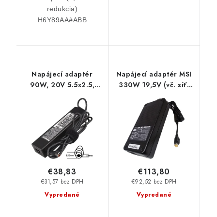
redukcia)
H6Y89AA#ABB
Napájecí adaptér
Napájecí adaptér MSI
90W, 20V 5.5x2.5,
330W 19,5V (vč. síť.
originál Lenovo
šňůry) 77011243
77011094 SIL
€38,83
€113,80
€31,57 bez DPH
€92,52 bez DPH
Vypredané
Vypredané