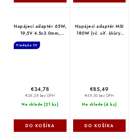
Napájecí adaptér 65W,
Napájecí adaptér MSI
19,5V 4.5x3.0mm,
180W (vč. síť. šňůry)
originál DELL 77011144
77011237
Predajňa ZV
SIL
€34,78
€85,49
€28,28 bez DPH
€69,50 bez DPH
(
21 ks
)
(
4 ks
)
Na sklade
Na sklade
DO KOŠÍKA
DO KOŠÍKA