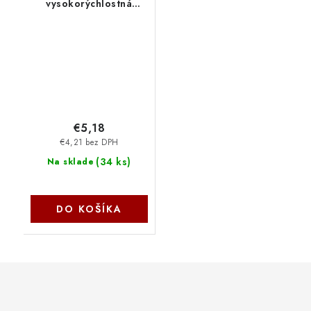
vysokorýchlostná
univerzálna nabíjačka
do steny 1x USB-C 20W
CNS-CUW20C
€5,18
€4,21 bez DPH
(
34 ks
)
Na sklade
DO KOŠÍKA