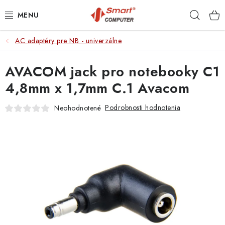
Prejsť
Hľad
na
obsah
AC adaptéry pre NB - univerzálne
NOTEBOOKY
AVACOM jack pro notebooky C1
MOBILNÉ ZARIADENIA
4,8mm x 1,7mm C.1 Avacom
PC A KOMPONENTY
Podrobnosti hodnotenia
Neohodnotené
PERIFÉRIE
TLAČIARNE
SIETE
ELEKTRONIKA