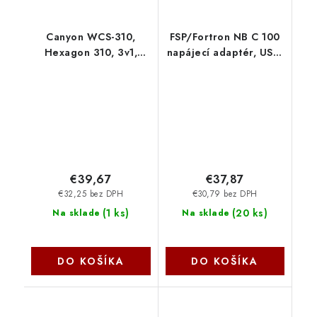
Canyon WCS-310,
FSP/Fortron NB C 100
Hexagon 310, 3v1,
napájecí adaptér, USB-
bezdrôtová Qi
C (PD), 100W (5V, 9V,
nabíjacia stanica pre 3
12V, 15V, 20V)
zariadenia simultánne,
PNA1000201
svetlošedá/oranžová
CNS-WCS310LGOR
€39,67
€37,87
€32,25 bez DPH
€30,79 bez DPH
(
1 ks
)
(
20 ks
)
Na sklade
Na sklade
DO KOŠÍKA
DO KOŠÍKA