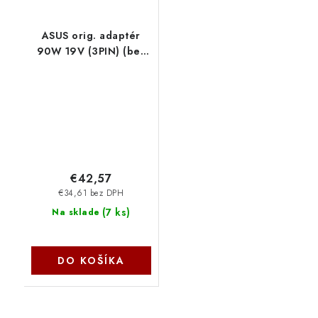
ASUS orig. adaptér
90W 19V (3PIN) (bez
sit. snury) B0A001-
00050700 Asus
€42,57
€34,61 bez DPH
(
7 ks
)
Na sklade
DO KOŠÍKA