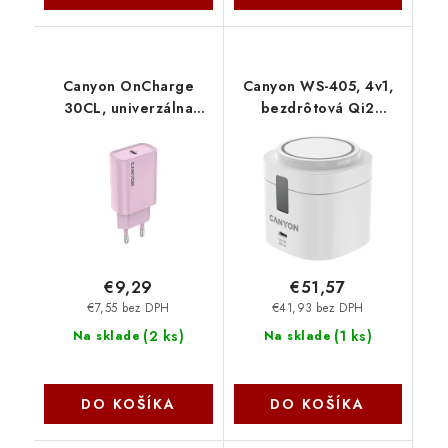
Canyon OnCharge
Canyon WS-405, 4v1,
30CL, univerzálna
bezdrôtová Qi2
cestovná nabíjačka do
nabíjacia stanica pre 4
steny 1x USB-C, 30W
zariadenia simultánne,
PD, ružová CNE-
bez nabíjačky, biela
CHA30CLPK
CNS-WCS405WW-A
€9,29
€51,57
€7,55 bez DPH
€41,93 bez DPH
(
2 ks
)
(
1 ks
)
Na sklade
Na sklade
DO KOŠÍKA
DO KOŠÍKA