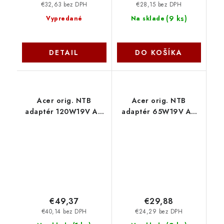
€32,63 bez DPH
€28,15 bez DPH
(
9 ks
)
Vypredané
Na sklade
DETAIL
DO KOŠÍKA
Acer orig. NTB
Acer orig. NTB
adaptér 120W19V AC
adaptér 65W19V AC
5.5x1.7 mm (bez
5.5x1.7 mm (bez
sieťovej šnúry)
sieťovej šnúry)
77011120 SIL
77011067 SIL
€49,37
€29,88
€40,14 bez DPH
€24,29 bez DPH