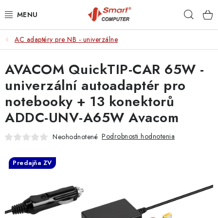
Prejsť
Hľad
na
obsah
AC adaptéry pre NB - univerzálne
NOTEBOOKY
AVACOM QuickTIP-CAR 65W -
MOBILNÉ ZARIADENIA
univerzální autoadaptér pro
PC A KOMPONENTY
notebooky + 13 konektorů
ADDC-UNV-A65W Avacom
PERIFÉRIE
Podrobnosti hodnotenia
Neohodnotené
TLAČIARNE
Predajňa ZV
SIETE
ELEKTRONIKA