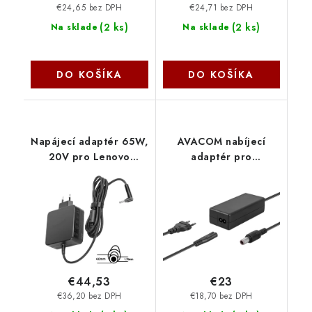
€24,65 bez DPH
€24,71 bez DPH
(
2 ks
)
(
2 ks
)
Na sklade
Na sklade
DO KOŠÍKA
DO KOŠÍKA
Napájecí adaptér 65W,
AVACOM nabíjecí
20V pro Lenovo
adaptér pro
77011165 SIL
notebooky
IBM/Lenovo 20V
3,25A 65W konektor
7,9mm x 5,5mm s
vnitřním pin ADAC-LE1-
A65W Avacom
€44,53
€23
€36,20 bez DPH
€18,70 bez DPH