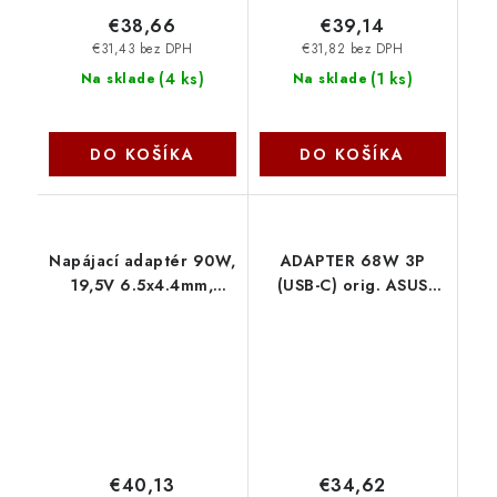
€38,66
€39,14
€31,43 bez DPH
€31,82 bez DPH
(
4 ks
)
(
1 ks
)
Na sklade
Na sklade
DO KOŠÍKA
DO KOŠÍKA
Napájací adaptér 90W,
ADAPTER 68W 3P
19,5V 6.5x4.4mm,
(USB-C) orig. ASUS
originál SONY 77011113
B0A001-01580000
SIL
Asus
€40,13
€34,62