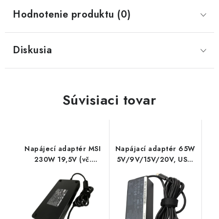
Hodnotenie produktu (0)
Diskusia
Súvisiaci tovar
Napájecí adaptér MSI
Napájací adaptér 65W
230W 19,5V (vč.
5V/9V/15V/20V, USB-
síť.šňůry) 77011241
C, originál Lenovo
77011216 SIL