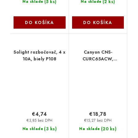
(
5 ks
)
(
2 ks
)
Na sklade
Na sklade
DO KOŠÍKA
DO KOŠÍKA
Solight rozbočovač, 4 x
Canyon CNS-
10A, biely P108
CURC65ACW,
vysokorýchlostná
univerzálna nabíjačka
do steny s
integrovaným 68 cm
USB(C) káblom
€4,74
€18,78
€3,85 bez DPH
€15,27 bez DPH
(
3 ks
)
(
20 ks
)
Na sklade
Na sklade