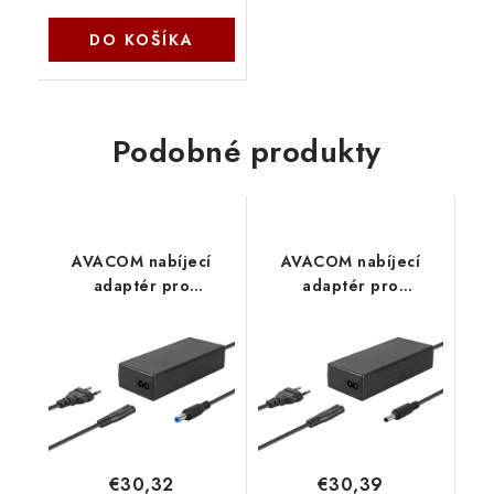
DO KOŠÍKA
Podobné produkty
AVACOM nabíjecí
AVACOM nabíjecí
adaptér pro
adaptér pro
notebooky 12V 6A
notebooky HP 19,5V
72W konektor 5,5mm x
4,62A 90W konektor
2,5mm ADAC-12V-
4,5mm x 3,0mm ADAC-
A72W Avacom
HP1-A90W Avacom
€30,32
€30,39