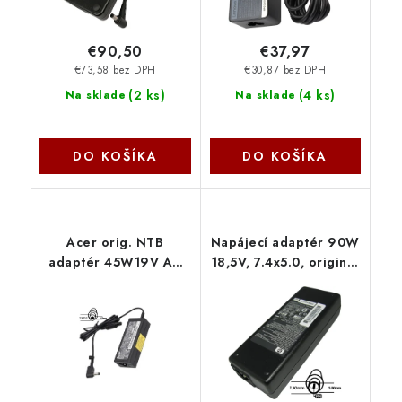
€90,50
€37,97
€73,58 bez DPH
€30,87 bez DPH
(
2 ks
)
(
4 ks
)
Na sklade
Na sklade
DO KOŠÍKA
DO KOŠÍKA
Acer orig. NTB
Napájecí adaptér 90W
adaptér 45W19V AC
18,5V, 7.4x5.0, originál
5.5x1.7 mm (bez
HP 77011014 SIL
sieťovej šnúry)
77011170 SIL