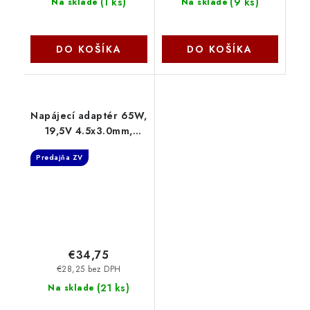
(
1 ks
)
(
9 ks
)
Na sklade
Na sklade
DO KOŠÍKA
DO KOŠÍKA
Napájecí adaptér 65W,
19,5V 4.5x3.0mm,
originál DELL 77011144
Predajňa ZV
SIL
€34,75
€28,25 bez DPH
(
21 ks
)
Na sklade