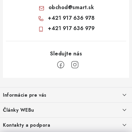
obchod
@
smart.sk
+421 917 636 978
+421 917 636 979
Z
á
Informácie pre vás
p
ä
Obchodné podmienky
Články WEBu
t
Ochrana osobných údajov
i
Dôležité oznamy
Kontakty a podpora
16.6.2026
e
Moja objednávka