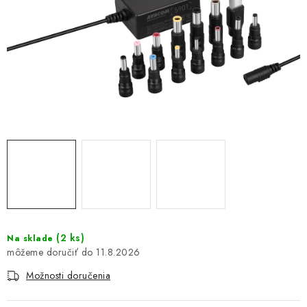
DOMÁCNOSŤ
: DOBRÁ CENA
: PREDAJŇA ZV
: OBĽÚBENÉ PRODUKTY
: TOP PRODUKTY
: NOVÉ PRODUKTY
ZNAČKY
(
2 ks
)
Na sklade
11.8.2026
Obchodné podmienky
Ochrana osobných údajov
Moja objednávka
Odstúpenie od zmluvy
Možnosti doručenia
Formuláre na stiahnutie
Napíšte nám