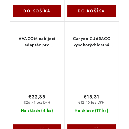
DO KOŠÍKA
DO KOŠÍKA
AVACOM nabíjecí
Canyon CU65ACC
adaptér pro
vysokorýchlostná
notebooky Acer 19V
univerzálna nabíjačka
4,74A 90W konektor
do steny 1x USB-C
5,5mm x 1,7mm ADAC-
65W, 1x USB-C 20W, 1x
AC1-A90W Avacom
USB-A 18W CNS-
CUW65ACC
€32,85
€15,31
€26,71 bez DPH
€12,45 bez DPH
(
4 ks
)
(
17 ks
)
Na sklade
Na sklade