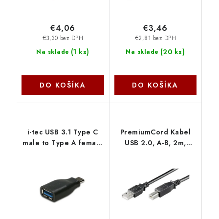
€4,06
€3,46
€3,30 bez DPH
€2,81 bez DPH
(
1 ks
)
(
20 ks
)
Na sklade
Na sklade
DO KOŠÍKA
DO KOŠÍKA
i-tec USB 3.1 Type C
PremiumCord Kabel
male to Type A female
USB 2.0, A-B, 2m,
adaptér U31TYPEC I-
černý ku2ab2bk
Tec