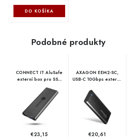
DO KOŠÍKA
Podobné produkty
CONNECT IT AluSafe
AXAGON EEM2-SC,
externí box pro SSD
USB-C 10Gbps externý
disky M.2 NVMe, 10
box pre M.2 NVMe
Gbps, USB-C,
SSD, bezskrutkový,
ANTRACITOVÝ CEE-
rebrovaný hliník
7050-AN Connect IT
Axagon
€23,15
€20,61