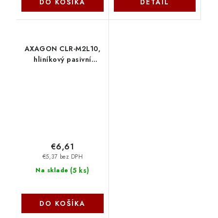
DO KOŠÍKA
DETAIL
AXAGON CLR-M2L10,
hliníkový pasivní
chladič pro M.2 2280
SSD, výška 10 mm
Axagon
€6,61
€5,37 bez DPH
(
5 ks
)
Na sklade
DO KOŠÍKA