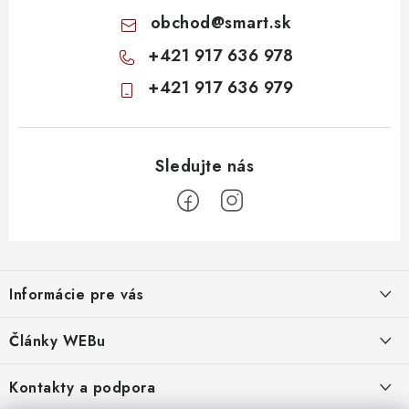
obchod
@
smart.sk
+421 917 636 978
+421 917 636 979
Z
á
Informácie pre vás
p
ä
Obchodné podmienky
Články WEBu
t
Ochrana osobných údajov
i
Dôležité oznamy
Kontakty a podpora
16.6.2026
e
Moja objednávka