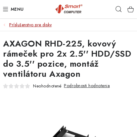
Prejsť
Hľad
na
obsah
Príslušenstvo pre disky
NOTEBOOKY
AXAGON RHD-225, kovový
MOBILNÉ ZARIADENIA
rámeček pro 2x 2.5'' HDD/SSD
PC A KOMPONENTY
do 3.5'' pozice, montáž
ventilátoru Axagon
PERIFÉRIE
Podrobnosti hodnotenia
Neohodnotené
TLAČIARNE
SIETE
ELEKTRONIKA