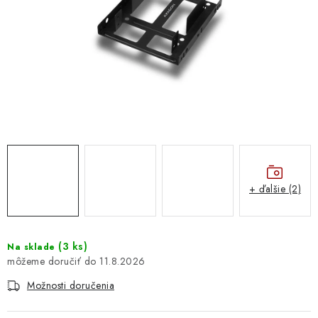
DOMÁCNOSŤ
: DOBRÁ CENA
: PREDAJŇA ZV
: OBĽÚBENÉ PRODUKTY
: TOP PRODUKTY
: NOVÉ PRODUKTY
+ ďalšie (2)
ZNAČKY
(
3 ks
)
Na sklade
11.8.2026
Obchodné podmienky
Ochrana osobných údajov
Moja objednávka
Odstúpenie od zmluvy
Možnosti doručenia
Formuláre na stiahnutie
Napíšte nám