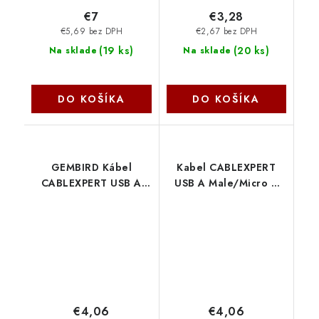
€7
€3,28
€5,69 bez DPH
€2,67 bez DPH
(
19 ks
)
(
20 ks
)
Na sklade
Na sklade
DO KOŠÍKA
DO KOŠÍKA
GEMBIRD Kábel
Kabel CABLEXPERT
CABLEXPERT USB A
USB A Male/Micro B
samec/Micro B samec
Male 2.0, 1,8m,
2.0, 1,8 m, opletené,
opletený, stříbrný,
zlaté, blister CCB-
blister CCB-mUSB2B-
mUSB2B-AMBM-6-G
AMBM-6-S Gembird
Gembird
€4,06
€4,06