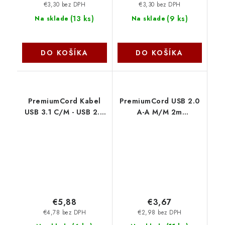
€3,30 bez DPH
€3,30 bez DPH
(
13 ks
)
(
9 ks
)
Na sklade
Na sklade
DO KOŠÍKA
DO KOŠÍKA
PremiumCord Kabel
PremiumCord USB 2.0
USB 3.1 C/M - USB 2.0
A-A M/M 2m
A/M, rychlé nabíjení
propojovací kabel
proudem 3A, 2m, bílá
ku2aa2
ku31cf2w
€5,88
€3,67
€4,78 bez DPH
€2,98 bez DPH