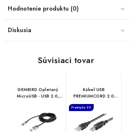
Hodnotenie produktu (0)
Diskusia
Súvisiaci tovar
GEMBIRD Opletaný
Kábel USB
MicroUSB - USB 2.0,
PREMIUMCORD 2.0
M/M, 1,8 m, černý CCB-
Kábel A-B 3 m
Predajňa ZV
mUSB2B-AMBM-6
ku2ab3bk
Gembird
PremiumCord