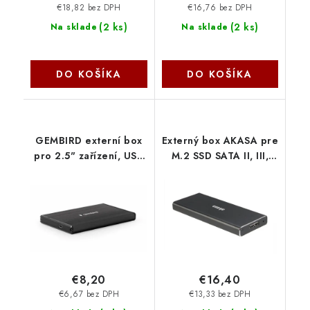
€18,82 bez DPH
€16,76 bez DPH
(
2 ks
)
(
2 ks
)
Na sklade
Na sklade
DO KOŠÍKA
DO KOŠÍKA
GEMBIRD externí box
Externý box AKASA pre
pro 2.5" zařízení, USB
M.2 SSD SATA II, III,
3.0, broušený hliník,
USB 3.1 Gen1 Micro-B,
černá EE2-U3S-3
(podporuje 2230,
Gembird
2242, 2260 a 2280),
hliník, čierna AK-
ENU3M2-BK Akasa
€8,20
€16,40
€6,67 bez DPH
€13,33 bez DPH