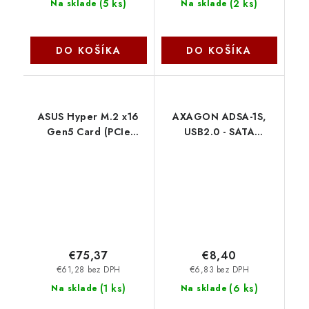
(
5 ks
)
(
2 ks
)
Na sklade
Na sklade
DO KOŠÍKA
DO KOŠÍKA
ASUS Hyper M.2 x16
AXAGON ADSA-1S,
Gen5 Card (PCIe
USB2.0 - SATA
5.0/4.0) - rozširujúca
HDD/SSD adaptér vč.
karta pre 4x M.2 SSD
2.5'' pouzdra Axagon
90MC0CY0-M0EAY0
Asus
€75,37
€8,40
€61,28 bez DPH
€6,83 bez DPH
(
1 ks
)
(
6 ks
)
Na sklade
Na sklade