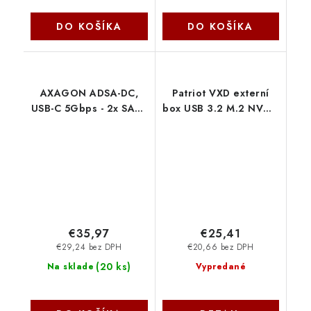
DO KOŠÍKA
DO KOŠÍKA
AXAGON ADSA-DC,
Patriot VXD externí
USB-C 5Gbps - 2x SATA
box USB 3.2 M.2 NVMe
6G 2.5"/3.5" SSD/HDD
SSD RGB
CLONE DUAL dokovací
PV860UPRGM
stanice Axagon
€35,97
€25,41
€29,24 bez DPH
€20,66 bez DPH
(
20 ks
)
Na sklade
Vypredané