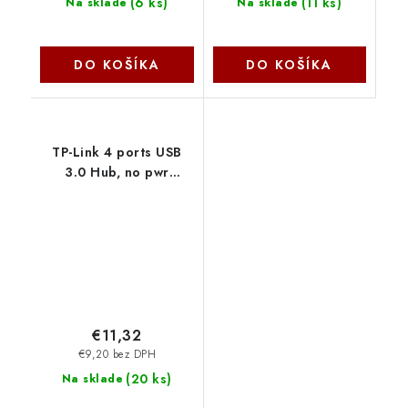
(
6 ks
)
(
11 ks
)
Na sklade
Na sklade
DO KOŠÍKA
DO KOŠÍKA
TP-Link 4 ports USB
3.0 Hub, no pwr
adapter needed
UH400 TP-link
€11,32
€9,20 bez DPH
(
20 ks
)
Na sklade