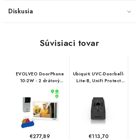
Diskusia
Súvisiaci tovar
EVOLVEO DoorPhone
Ubiquiti UVC-Doorbell-
10-2W - 2 drátový
Lite-B, UniFi Protect
videotelefon s aplikací
Doorbell Lite, čierna
32GB pamětí DP-10-2-
W Evolveo
€277,89
€113,70