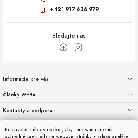
+421 917 636 979
Z
á
Informácie pre vás
p
ä
Obchodné podmienky
Články WEBu
t
Ochrana osobných údajov
i
Dôležité oznamy
Kontakty a podpora
16.6.2026
e
Moja objednávka
Predajňa a sídlo spoločnosti
Servisné služby
Odstúpenie od zmluvy
Nákup na splátky
Používame súbory cookie, aby sme vám umožnili
2.8.2022
23.10.2022
pohodlné prehliadanie webovej stránky a vďaka analýze
Formuláre na stiahnutie