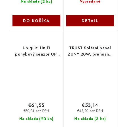
(
2 ks
)
Na sklade
Vypredané
DO KOŠÍKA
DETAIL
Ubiquiti UniFi
TRUST Solární panel
pohybový senzor UP-
ZUNY 20W, přenosný,
SENSE UP-Sense
1xUSB-A, 1xUSB-C
25238 Trust
€61,55
€53,14
€50,04 bez DPH
€43,20 bez DPH
(
20 ks
)
(
3 ks
)
Na sklade
Na sklade