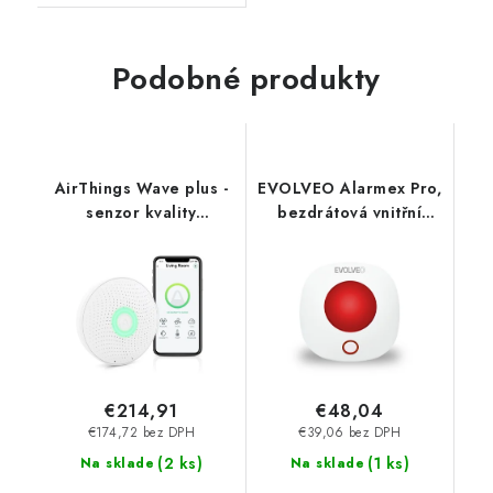
Podobné produkty
AirThings Wave plus -
EVOLVEO Alarmex Pro,
senzor kvality
bezdrátová vnitřní
ovzdušia, radónu,
siréna ACSALMIMS
vlhkosti, teploty, VOC,
Evolveo
CO2 a tlaku 2910
NoName
€214,91
€48,04
€174,72 bez DPH
€39,06 bez DPH
(
2 ks
)
(
1 ks
)
Na sklade
Na sklade