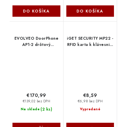
DO KOŠÍKA
DO KOŠÍKA
EVOLVEO DoorPhone
iGET SECURITY MP22 -
AP1-2 drôtový
RFID karta k klávesnici
videotelefón s
MP13 pre alarm M6-
aplikáciou, čierny
4G, minimálne rozmery
DPAP1-B Evolveo
75020722
€170,99
€8,59
€139,02 bez DPH
€6,98 bez DPH
(
2 ks
)
Na sklade
Vypredané