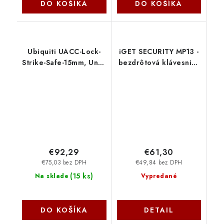
DO KOŠÍKA
DO KOŠÍKA
Ubiquiti UACC-Lock-
iGET SECURITY MP13 -
Strike-Safe-15mm, UniFi
bezdrôtová klávesnica
Access Fail-Safe Strike
s RFID čítačkou pre
Lock 15mm
alarm M6-4G,
napájanie 4x AA v
balení 75020713
€92,29
€61,30
€75,03 bez DPH
€49,84 bez DPH
(
15 ks
)
Na sklade
Vypredané
DO KOŠÍKA
DETAIL