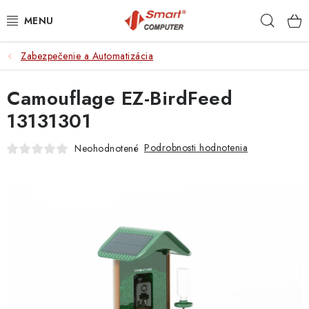
Prejsť
Hľad
na
obsah
Zabezpečenie a Automatizácia
NOTEBOOKY
Camouflage EZ-BirdFeed
MOBILNÉ ZARIADENIA
13131301
PC A KOMPONENTY
Podrobnosti hodnotenia
Neohodnotené
PERIFÉRIE
TLAČIARNE
SIETE
ELEKTRONIKA