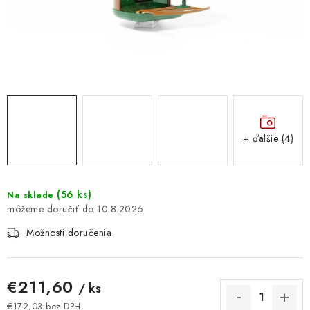
DOMÁCNOSŤ
: DOBRÁ CENA
: PREDAJŇA ZV
: OBĽÚBENÉ PRODUKTY
+ ďalšie (4)
: TOP PRODUKTY
: NOVÉ PRODUKTY
(
56 ks
)
Na sklade
10.8.2026
ZNAČKY
Možnosti doručenia
Obchodné podmienky
Ochrana osobných údajov
Moja objednávka
Odstúpenie od zmluvy
€211,60
/ ks
Formuláre na stiahnutie
Napíšte nám
€172,03 bez DPH