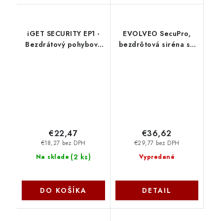
iGET SECURITY EP1 -
EVOLVEO SecuPro,
Bezdrátový pohybový
bezdrôtová siréna so
PIR senzor pro alarm
solárnym napájaním
iGET SECURITY M5,
SECUPRO-SIR Evolveo
dosah 1km 75020601
€22,47
€36,62
€18,27 bez DPH
€29,77 bez DPH
(
2 ks
)
Na sklade
Vypredané
DO KOŠÍKA
DETAIL