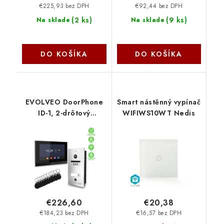
€225,93 bez DPH
€92,44 bez DPH
(
2 ks
)
(
9 ks
)
Na sklade
Na sklade
DO KOŠÍKA
DO KOŠÍKA
EVOLVEO DoorPhone
Smart nástěnný vypínač
ID-1, 2-drôtový
WIFIWS10WT Nedis
videotelefón s RFID,
odtlačkom prsta a
podporou ONVIF
kamier DP-ID-1-S
Evolveo
€226,60
€20,38
€184,23 bez DPH
€16,57 bez DPH