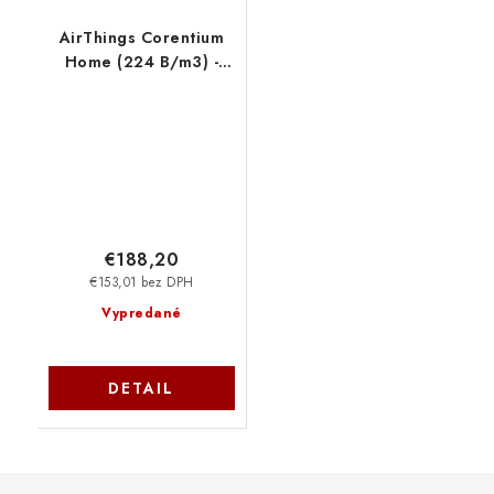
AirThings Corentium
Home (224 B/m3) -
digitální detektor
radonu 244 NoName
€188,20
€153,01 bez DPH
Vypredané
DETAIL