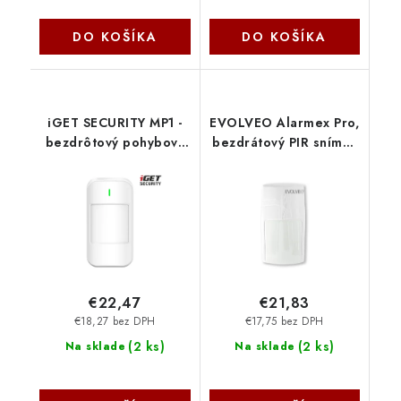
DO KOŠÍKA
DO KOŠÍKA
iGET SECURITY MP1 -
EVOLVEO Alarmex Pro,
bezdrôtový pohybový
bezdrátový PIR snímač
PIR senzor pre alarm
pohybu s imunitou vůči
M6-4G s nastavením
pohybu malých zvířat
citlivosti 75020701
ACSALMPIRP Evolveo
€22,47
€21,83
€18,27 bez DPH
€17,75 bez DPH
(
2 ks
)
(
2 ks
)
Na sklade
Na sklade