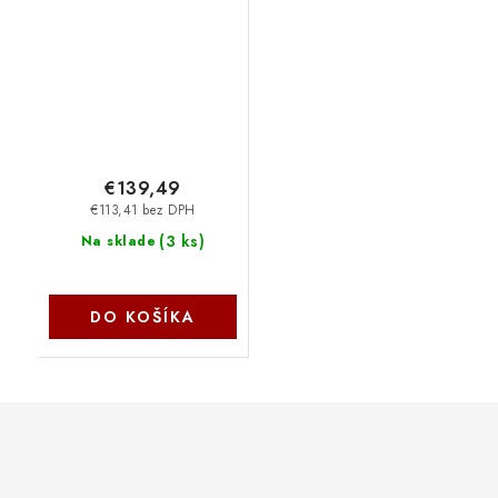
(350ml) C13T48U400
€139,49
€113,41 bez DPH
(
3 ks
)
Na sklade
DO KOŠÍKA