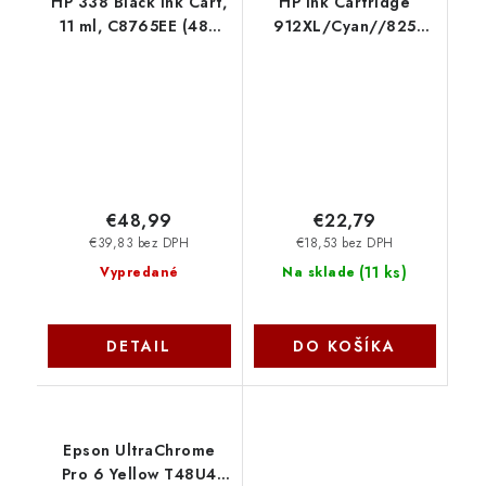
HP 338 Black Ink Cart,
HP Ink Cartridge
11 ml, C8765EE (480
912XL/Cyan//825
pages) C8765EE-BA3
stran 3YL81AE-LS1
€48,99
€22,79
€39,83 bez DPH
€18,53 bez DPH
(
11 ks
)
Vypredané
Na sklade
DETAIL
DO KOŠÍKA
Epson UltraChrome
Pro 6 Yellow T48U4