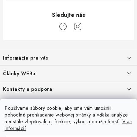
Z
á
Informácie pre vás
p
ä
Obchodné podmienky
Články WEBu
t
Ochrana osobných údajov
i
Dôležité oznamy
Kontakty a podpora
16.6.2026
e
Moja objednávka
Predajňa a sídlo spoločnosti
Servisné služby
Odstúpenie od zmluvy
Nákup na splátky
Používame súbory cookie, aby sme vám umožnili
2.8.2022
23.10.2022
pohodlné prehliadanie webovej stránky a vďaka analýze
Formuláre na stiahnutie
Servis a služby pre Vás
Doprava - UPS
Doprava - Packeta
Splátky - Home Credit
neustále zlepšovali jej funkcie, výkon a použiteľnosť.
Viac
Doprava a Platba
5.3.2022
Ako nakupovať
informácií
Napíšte nám
4.3.2022
18.3.2022