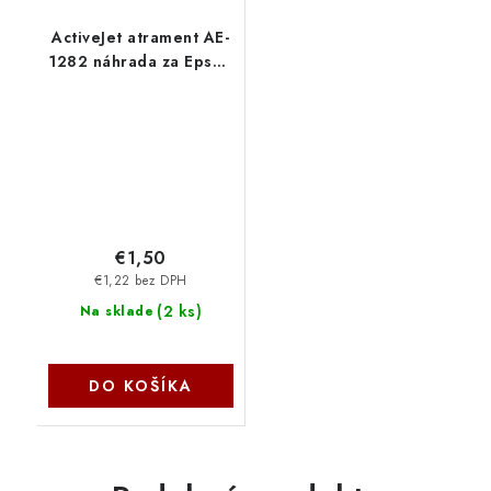
ActiveJet atrament AE-
1282 náhrada za Epson
T1282 cyan 13 ml AE-
1282 - AE-1282N
€1,50
€1,22 bez DPH
(
2 ks
)
Na sklade
DO KOŠÍKA