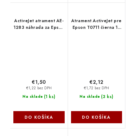
ActiveJet atrament AE-
Atrament ActiveJet pre
1283 náhrada za Epson
Epson T0711 čierna 10
T1283 magenta 13 ml
ml AEB-711 - AEB-711N
AE-1283 - AE-1283N
€1,50
€2,12
€1,22 bez DPH
€1,72 bez DPH
(
1 ks
)
(
3 ks
)
Na sklade
Na sklade
DO KOŠÍKA
DO KOŠÍKA