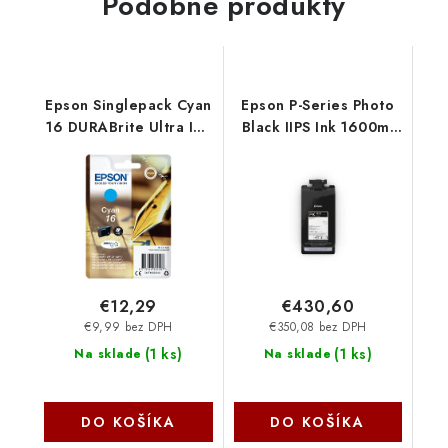
Podobné produkty
Epson Singlepack Cyan
Epson P-Series Photo
16 DURABrite Ultra Ink
Black IIPS Ink 1600ml
C13T16224012
C13T53F100
€12,29
€430,60
€9,99 bez DPH
€350,08 bez DPH
(
1 ks
)
(
1 ks
)
Na sklade
Na sklade
DO KOŠÍKA
DO KOŠÍKA