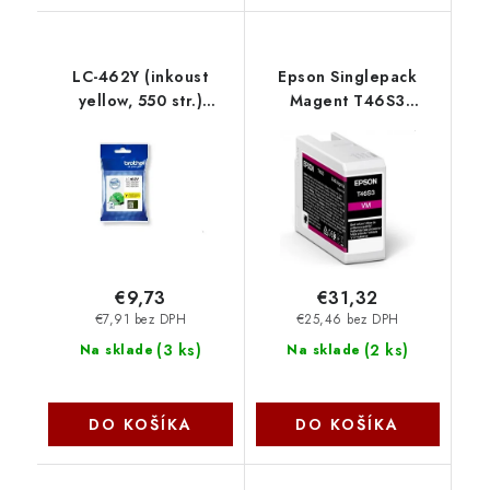
LC-462Y (inkoust
Epson Singlepack
yellow, 550 str.)
Magent T46S3
LC462Y Brother
UltraChrome Pro Zin
C13T46S30N
€9,73
€31,32
€7,91 bez DPH
€25,46 bez DPH
(
3 ks
)
(
2 ks
)
Na sklade
Na sklade
DO KOŠÍKA
DO KOŠÍKA