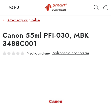
Prejsť
Hľad
na
obsah
Atramenty originálne
NOTEBOOKY
Canon 55ml PFI-030, MBK
MOBILNÉ ZARIADENIA
3488C001
PC A KOMPONENTY
Podrobnosti hodnotenia
Neohodnotené
PERIFÉRIE
TLAČIARNE
SIETE
ELEKTRONIKA