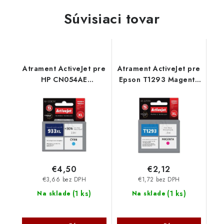
Súvisiaci tovar
Atrament ActiveJet pre
Atrament ActiveJet pre
HP CN054AE
Epson T1293 Magenta
(no.933XL) Cyan 14ml
15 ml AE-1293 - AE-
AH-933CRX
1293N
€4,50
€2,12
€3,66 bez DPH
€1,72 bez DPH
(
1 ks
)
(
1 ks
)
Na sklade
Na sklade