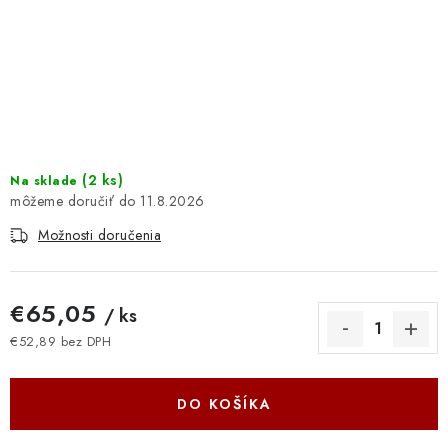
DOMÁCNOSŤ
: DOBRÁ CENA
: PREDAJŇA ZV
: OBĽÚBENÉ PRODUKTY
(
2 ks
)
Na sklade
11.8.2026
: TOP PRODUKTY
Možnosti doručenia
: NOVÉ PRODUKTY
€65,05
/ ks
ZNAČKY
€52,89 bez DPH
Jednotková cena:
Obchodné podmienky
Ochrana osobných údajov
Moja objednávka
Odstúpenie od zmluvy
DO KOŠÍKA
Formuláre na stiahnutie
Napíšte nám