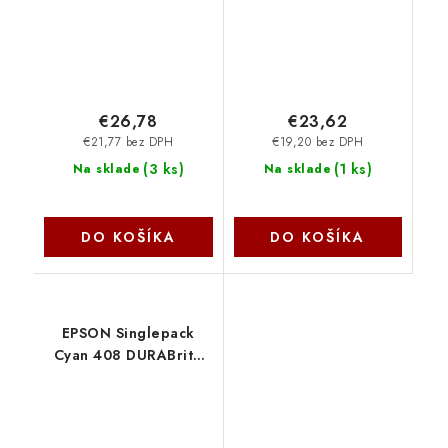
€26,78
€23,62
€21,77 bez DPH
€19,20 bez DPH
(
3 ks
)
(
1 ks
)
Na sklade
Na sklade
DO KOŠÍKA
DO KOŠÍKA
EPSON Singlepack
Cyan 408 DURABrite
Ultra Ink
C13T09J24010 Epson