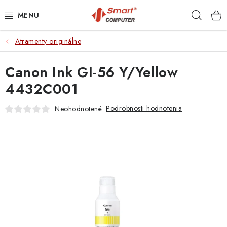
Prejsť
Hľad
na
obsah
Atramenty originálne
NOTEBOOKY
Canon Ink GI-56 Y/Yellow
MOBILNÉ ZARIADENIA
4432C001
PC A KOMPONENTY
Podrobnosti hodnotenia
Neohodnotené
PERIFÉRIE
TLAČIARNE
SIETE
ELEKTRONIKA