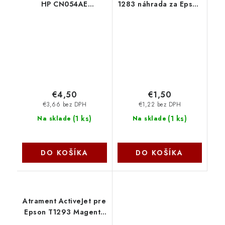
HP CN054AE
1283 náhrada za Epson
(no.933XL) Cyan 14ml
T1283 magenta 13 ml
AH-933CRX
AE-1283 - AE-1283N
€4,50
€1,50
€3,66 bez DPH
€1,22 bez DPH
(
1 ks
)
(
1 ks
)
Na sklade
Na sklade
DO KOŠÍKA
DO KOŠÍKA
Atrament ActiveJet pre
Epson T1293 Magenta
15 ml AE-1293 - AE-