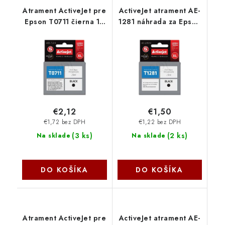
Atrament ActiveJet pre
ActiveJet atrament AE-
Epson T0711 čierna 10
1281 náhrada za Epson
ml AEB-711 - AEB-711N
T1281 čierna 15 ml AE-
1281 - AE-1281N
€2,12
€1,50
€1,72 bez DPH
€1,22 bez DPH
(
3 ks
)
(
2 ks
)
Na sklade
Na sklade
DO KOŠÍKA
DO KOŠÍKA
Atrament ActiveJet pre
ActiveJet atrament AE-