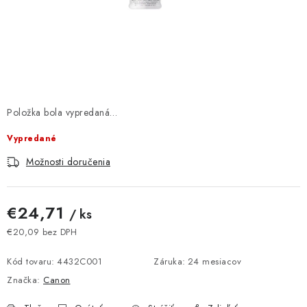
DOMÁCNOSŤ
: DOBRÁ CENA
: PREDAJŇA ZV
: OBĽÚBENÉ PRODUKTY
Položka bola vypredaná…
Vypredané
: TOP PRODUKTY
Možnosti doručenia
: NOVÉ PRODUKTY
€24,71
/ ks
ZNAČKY
€20,09 bez DPH
Jednotková cena:
Obchodné podmienky
Ochrana osobných údajov
Kód tovaru:
4432C001
Záruka
:
24 mesiacov
Moja objednávka
Odstúpenie od zmluvy
Značka:
Canon
Formuláre na stiahnutie
Napíšte nám