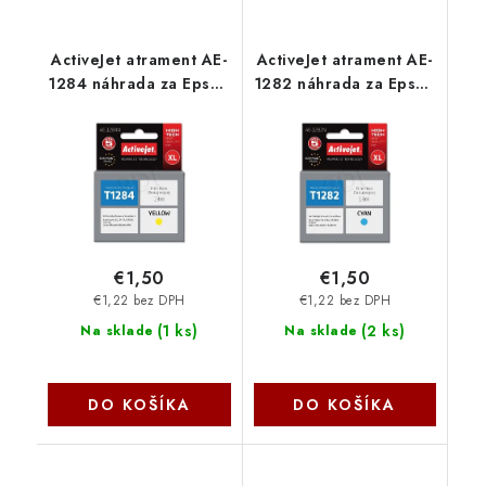
ActiveJet atrament AE-
ActiveJet atrament AE-
1284 náhrada za Epson
1282 náhrada za Epson
T1284 yellow 13 ml AE-
T1282 cyan 13 ml AE-
1284 - AE-1284N
1282 - AE-1282N
€1,50
€1,50
€1,22 bez DPH
€1,22 bez DPH
(
1 ks
)
(
2 ks
)
Na sklade
Na sklade
DO KOŠÍKA
DO KOŠÍKA