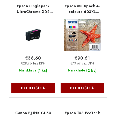
Epson Singlepack
Epson multipack 4-
UltraChrome XD2
colours 603XL
Magenta T40C340
C13T03A64010
C13T40C34N
€36,60
€90,61
€29,76 bez DPH
€73,67 bez DPH
(
1 ks
)
(
2 ks
)
Na sklade
Na sklade
DO KOŠÍKA
DO KOŠÍKA
Canon BJ INK GI-50
Epson 103 EcoTank