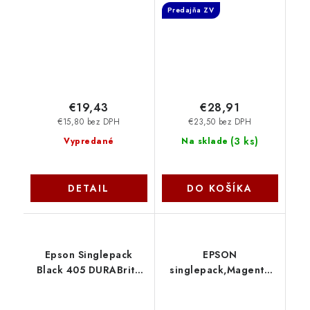
Predajňa ZV
9302B001
€19,43
€28,91
€15,80 bez DPH
€23,50 bez DPH
(
3 ks
)
Vypredané
Na sklade
DETAIL
DO KOŠÍKA
Epson Singlepack
EPSON
Black 405 DURABrite
singlepack,Magenta
Ultra Ink
202XL,Premium Ink,XL
C13T05G14010
C13T02H34010 Epson