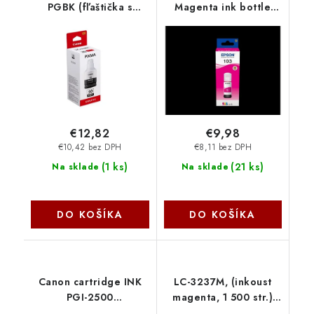
PGBK (fľaštička s
Magenta ink bottle
čiernym atramentom)
C13T00S34A
3386C001
€12,82
€9,98
€10,42 bez DPH
€8,11 bez DPH
(
1 ks
)
(
21 ks
)
Na sklade
Na sklade
DO KOŠÍKA
DO KOŠÍKA
Canon cartridge INK
LC-3237M, (inkoust
PGI-2500
magenta, 1 500 str.)
M/Magenta/9,6ml
LC3237M Brother