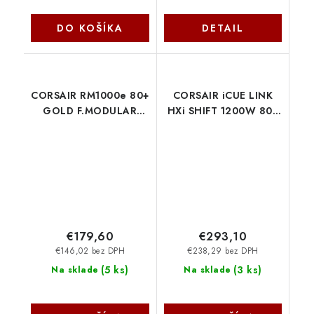
DO KOŠÍKA
DETAIL
CORSAIR RM1000e 80+
CORSAIR iCUE LINK
GOLD F.MODULAR
HXi SHIFT 1200W 80+
ATX3 biely CP-
PLATINUM CP-
9020294-EU Corsair
9020267-EU Corsair
€179,60
€293,10
€146,02 bez DPH
€238,29 bez DPH
(
5 ks
)
(
3 ks
)
Na sklade
Na sklade