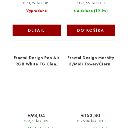
€151,79 bez DPH
€125,69 bez DPH
(
19 ks
)
Vypredané
Na sklade
DETAIL
DO KOŠÍKA
Fractal Design Pop Air
Fractal Design Meshify
RGB White TG Clear
3/Midi Tower/Čierna
Tint FD-C-POR1A-01
FD-C-MES3A-01
€98,04
€153,80
€79,71 bez DPH
€125,04 bez DPH