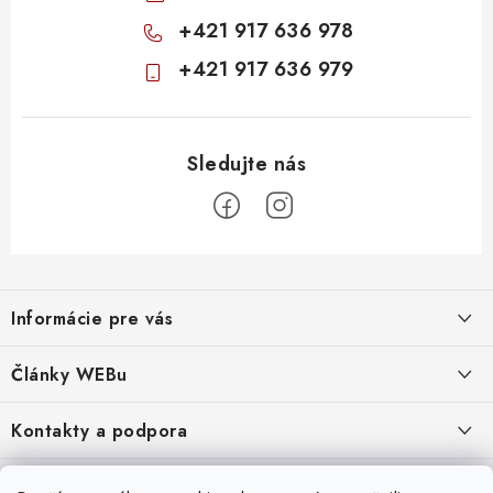
+421 917 636 978
+421 917 636 979
Z
á
Informácie pre vás
p
ä
Obchodné podmienky
Články WEBu
t
Ochrana osobných údajov
i
Dôležité oznamy
Kontakty a podpora
16.6.2026
e
Moja objednávka
Predajňa a sídlo spoločnosti
Servisné služby
Odstúpenie od zmluvy
Nákup na splátky