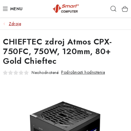
Prejsť
Hľad
na
obsah
Zdroje
NOTEBOOKY
CHIEFTEC zdroj Atmos CPX-
MOBILNÉ ZARIADENIA
750FC, 750W, 120mm, 80+
PC A KOMPONENTY
Gold Chieftec
PERIFÉRIE
Podrobnosti hodnotenia
Neohodnotené
TLAČIARNE
SIETE
ELEKTRONIKA