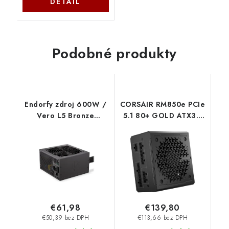
DETAIL
Podobné produkty
Endorfy zdroj 600W /
CORSAIR RM850e PCIe
Vero L5 Bronze
5.1 80+ GOLD ATX3.1
EY7A005 SilentiumPC
CP-9020296-EU
Corsair
€61,98
€139,80
€50,39 bez DPH
€113,66 bez DPH