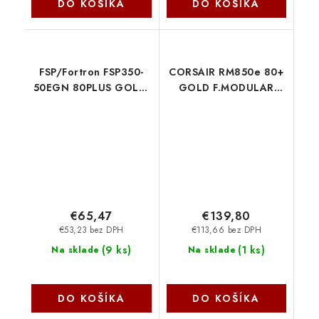
DO KOŠÍKA
DO KOŠÍKA
FSP/Fortron FSP350-
CORSAIR RM850e 80+
50EGN 80PLUS GOLD,
GOLD F.MODULAR
bulk, 350W
ATX3.1 biely CP-
9PA350DJ01
9020293-EU Corsair
€65,47
€139,80
€53,23 bez DPH
€113,66 bez DPH
(
9 ks
)
(
1 ks
)
Na sklade
Na sklade
DO KOŠÍKA
DO KOŠÍKA