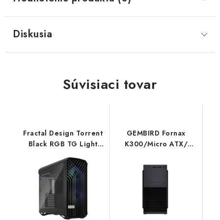
Diskusia
Súvisiaci tovar
Fractal Design Torrent
GEMBIRD Fornax
Black RGB TG Light
K300/Micro ATX/
Tint FD-C-TOR1A-04
Čierna CCC-FC-K300
Gembird