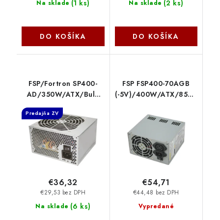
(
1 ks
)
(
2 ks
)
Na sklade
Na sklade
DO KOŠÍKA
DO KOŠÍKA
FSP/Fortron SP400-
FSP FSP400-70AGB
AD/350W/ATX/Bulk
(-5V)/400W/ATX/85%/Bulk
9PA350DR00
9PA400CV03
Predajňa ZV
€36,32
€54,71
€29,53 bez DPH
€44,48 bez DPH
(
6 ks
)
Na sklade
Vypredané