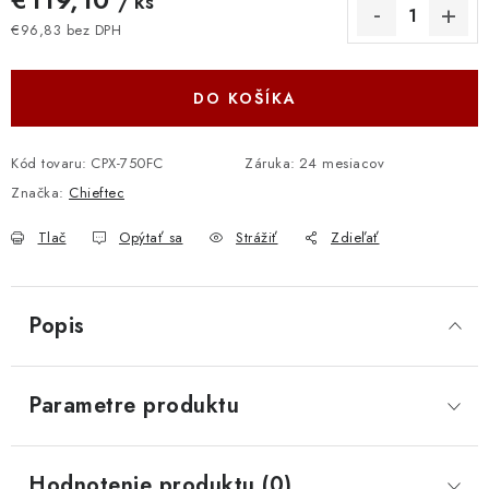
/ ks
€96,83 bez DPH
Jednotková cena:
DO KOŠÍKA
Kód tovaru:
CPX-750FC
Záruka
:
24 mesiacov
Značka:
Chieftec
Tlač
Opýtať sa
Strážiť
Zdieľať
Popis
Parametre produktu
Hodnotenie produktu (0)