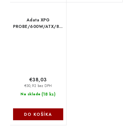
Adata XPG
PROBE/600W/ATX/80PLUS
Bronze PROBE600B-
BKCEU ADATA
€38,03
€30,92 bez DPH
(
18 ks
)
Na sklade
DO KOŠÍKA