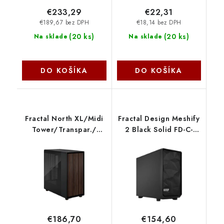
€233,29
€22,31
€189,67 bez DPH
€18,14 bez DPH
(
20 ks
)
(
20 ks
)
Na sklade
Na sklade
DO KOŠÍKA
DO KOŠÍKA
Fractal North XL/Midi
Fractal Design Meshify
Tower/Transpar./
2 Black Solid FD-C-
Čierna FD-C-NOR1X-02
MES2A-01
Fractal Design
€186,70
€154,60