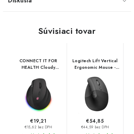
Diskusia
Súvisiaci tovar
CONNECT IT FOR
Logitech Lift Vertical
HEALTH Cloudy
Ergonomic Mouse -
bezdrátová vertikální
GRAPHITE / BLACK -
myš, RGB podsvícení,
2.4GHZ/BT 910-
2xBT,USB ČERNÁ CMO-
006473
2620-RH Connect IT
€19,21
€54,85
€15,62 bez DPH
€44,59 bez DPH