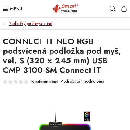
Prejsť
Hľad
na
obsah
Podložky pod myš a iné
NOTEBOOKY
CONNECT IT NEO RGB
MOBILNÉ ZARIADENIA
podsvícená podložka pod myš,
PC A KOMPONENTY
vel. S (320 × 245 mm) USB
CMP-3100-SM Connect IT
PERIFÉRIE
Podrobnosti hodnotenia
Neohodnotené
TLAČIARNE
SIETE
ELEKTRONIKA