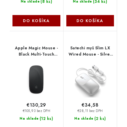
(
8 ks
)
(
34 ks
)
Na sklade
Na sklade
DO KOŠÍKA
DO KOŠÍKA
Apple Magic Mouse -
Satechi myš Slim LX
Black Multi-Touch
Wired Mouse - Silver
Surface mxk63zm-a
ST-MULXS
€130,29
€34,58
€105,93 bez DPH
€28,11 bez DPH
(
12 ks
)
(
2 ks
)
Na sklade
Na sklade