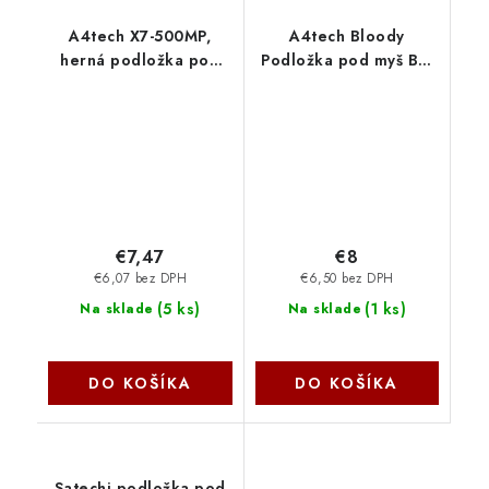
A4tech X7-500MP,
A4tech Bloody
herná podložka pod
Podložka pod myš BP-
myš A4Tech
50M, vel. M
(350×280mm), Černá
A4Tech
€7,47
€8
€6,07 bez DPH
€6,50 bez DPH
(
5 ks
)
(
1 ks
)
Na sklade
Na sklade
DO KOŠÍKA
DO KOŠÍKA
Satechi podložka pod