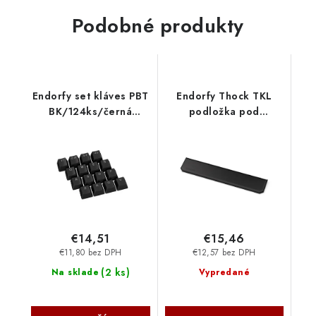
Podobné produkty
Endorfy set kláves PBT
Endorfy Thock TKL
BK/124ks/černá
podložka pod
EY0E001
klávesnicu EY0E008
€14,51
€15,46
€11,80 bez DPH
€12,57 bez DPH
(
2 ks
)
Na sklade
Vypredané