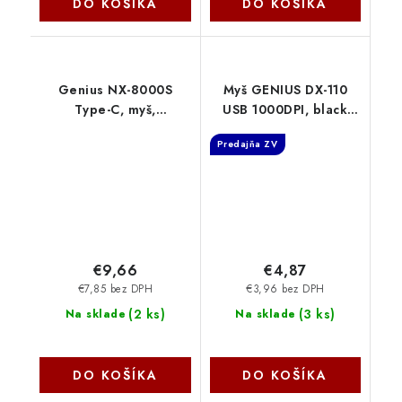
DO KOŠÍKA
DO KOŠÍKA
Genius NX-8000S
Myš GENIUS DX-110
Type-C, myš,
USB 1000DPI, black
bezdrátová, optická,
31010116107 Genius
Predajňa ZV
1200DPI, 3 tlačítka,
USB-C, černá
31030035400
€9,66
€4,87
€7,85 bez DPH
€3,96 bez DPH
(
2 ks
)
(
3 ks
)
Na sklade
Na sklade
DO KOŠÍKA
DO KOŠÍKA