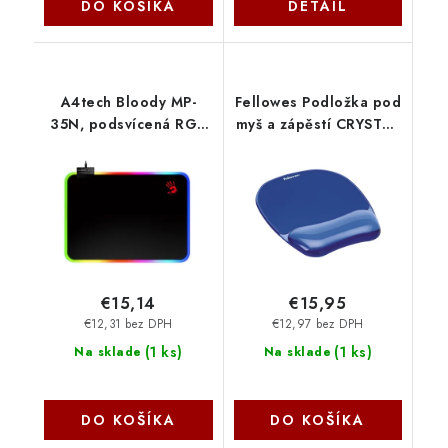
DO KOŠÍKA
DETAIL
A4tech Bloody MP-
Fellowes Podložka pod
35N, podsvícená RGB
myš a zápěstí CRYSTAL
podložka pro herní
gelová modrá
myš 350×250mm
FELFERGWMPADCRYSTB
A4Tech
€15,14
€15,95
€12,31 bez DPH
€12,97 bez DPH
(
1 ks
)
(
1 ks
)
Na sklade
Na sklade
DO KOŠÍKA
DO KOŠÍKA