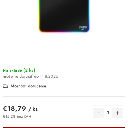
DOMÁCNOSŤ
: DOBRÁ CENA
: PREDAJŇA ZV
: OBĽÚBENÉ PRODUKTY
: TOP PRODUKTY
(
2 ks
)
Na sklade
: NOVÉ PRODUKTY
11.8.2026
Možnosti doručenia
ZNAČKY
Obchodné podmienky
Ochrana osobných údajov
€18,79
/ ks
Moja objednávka
Odstúpenie od zmluvy
€15,28 bez DPH
Jednotková cena:
Formuláre na stiahnutie
Napíšte nám