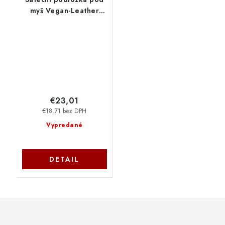
myš Vegan-Leather
Premium Mouse Pad -
Black ST-LMPK
€23,01
€18,71 bez DPH
Vypredané
DETAIL