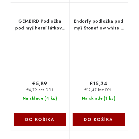
GEMBIRD Podložka
Endorfy podložka pod
pod myš herní látková
myš Stoneflow white L
PRO vel. XL MP-
EY6B017
GAMEPRO-XL Gembird
€5,89
€15,34
€4,79 bez DPH
€12,47 bez DPH
(
4 ks
)
(
1 ks
)
Na sklade
Na sklade
DO KOŠÍKA
DO KOŠÍKA