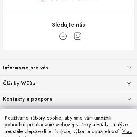
Z
á
Informácie pre vás
p
ä
Obchodné podmienky
Články WEBu
t
Ochrana osobných údajov
i
Dôležité oznamy
Kontakty a podpora
16.6.2026
e
Moja objednávka
Predajňa a sídlo spoločnosti
Servisné služby
Odstúpenie od zmluvy
Nákup na splátky
Používame súbory cookie, aby sme vám umožnili
2.8.2022
23.10.2022
pohodlné prehliadanie webovej stránky a vďaka analýze
Formuláre na stiahnutie
Servis a služby pre Vás
Doprava - UPS
Doprava - Packeta
Splátky - Home Credit
neustále zlepšovali jej funkcie, výkon a použiteľnosť.
Viac
Doprava a Platba
5.3.2022
Ako nakupovať