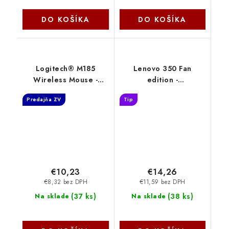
DO KOŠÍKA
DO KOŠÍKA
Logitech® M185
Lenovo 350 Fan
Wireless Mouse -
edition -
SWIFT GREY 910-
Brazília/Kancelárska/Optick
Predajňa ZV
Tip
002235
600 DPI/Bezdrôtové
Bluetooth/Žltá
GY51U71760
€10,23
€14,26
€8,32 bez DPH
€11,59 bez DPH
(
37 ks
)
(
38 ks
)
Na sklade
Na sklade