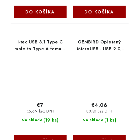
DO KOŠÍKA
DO KOŠÍKA
i-tec USB 3.1 Type C
GEMBIRD Opletaný
male to Type A female
MicroUSB - USB 2.0,
adaptér U31TYPEC I-
M/M, 1,8 m, černý CCB-
Tec
mUSB2B-AMBM-6
Gembird
€7
€4,06
€5,69 bez DPH
€3,30 bez DPH
(
19 ks
)
(
1 ks
)
Na sklade
Na sklade