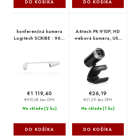
DO KOŠÍKA
DO KOŠÍKA
konferenčná kamera
A4tech PK-910P, HD
Logitech SCRIBE : 960-
webová kamera, USB
001332
A4Tech
€1 119,40
€26,19
€910,08 bez DPH
€21,29 bez DPH
(
2 ks
)
(
1 ks
)
Na sklade
Na sklade
DO KOŠÍKA
DO KOŠÍKA