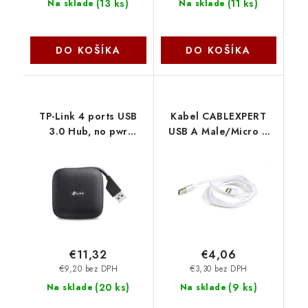
(
13 ks
)
(
11 ks
)
Na sklade
Na sklade
DO KOŠÍKA
DO KOŠÍKA
TP-Link 4 ports USB
Kabel CABLEXPERT
3.0 Hub, no pwr
USB A Male/Micro B
adapter needed
Male 2.0, 1,8m,
UH400 TP-link
opletený, stříbrný,
blister CCB-mUSB2B-
AMBM-6-S Gembird
€11,32
€4,06
€9,20 bez DPH
€3,30 bez DPH
(
20 ks
)
(
9 ks
)
Na sklade
Na sklade