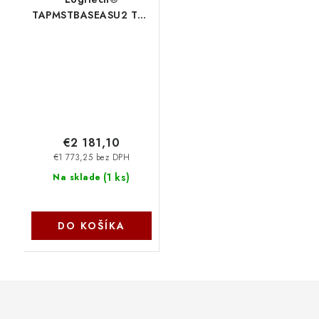
TAPMSTBASEASU2 TAP
NUC13L3Kv5 TEAMS
NO CAM EU Plug
TAPMSTBASEASU2-EU
€2 181,10
€1 773,25 bez DPH
(
1 ks
)
Na sklade
DO KOŠÍKA