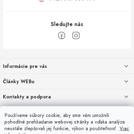
Z
á
Informácie pre vás
p
ä
Obchodné podmienky
Články WEBu
t
Ochrana osobných údajov
i
Dôležité oznamy
Kontakty a podpora
16.6.2026
e
Moja objednávka
Predajňa a sídlo spoločnosti
Servisné služby
Odstúpenie od zmluvy
Nákup na splátky
Používame súbory cookie, aby sme vám umožnili
2.8.2022
23.10.2022
pohodlné prehliadanie webovej stránky a vďaka analýze
Formuláre na stiahnutie
Servis a služby pre Vás
Doprava - UPS
Doprava - Packeta
Splátky - Home Credit
neustále zlepšovali jej funkcie, výkon a použiteľnosť.
Viac
Doprava a Platba
5.3.2022
Ako nakupovať