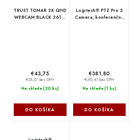
TRUST TOMAR 2K QHD
Logitech® PTZ Pro 2
WEBCAM BLACK 26141
Camera, konferenčná
Trust
kamera 960-001186
€43,75
€381,80
€35,57 bez DPH
€310,41 bez DPH
(
20 ks
)
(
1 ks
)
Na sklade
Na sklade
DO KOŠÍKA
DO KOŠÍKA
Logitech®