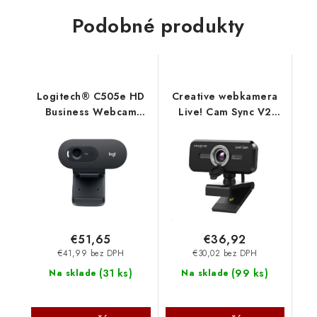
Podobné produkty
Logitech® C505e HD
Creative webkamera
Business Webcam
Live! Cam Sync V2
960-001372
73VF088000000
Creative Labs
€51,65
€36,92
€41,99 bez DPH
€30,02 bez DPH
(
31 ks
)
(
99 ks
)
Na sklade
Na sklade