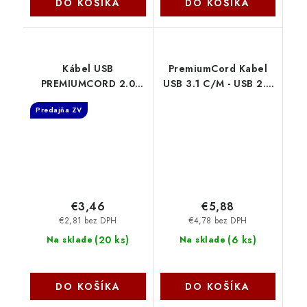
DO KOŠÍKA
DO KOŠÍKA
Kábel USB
PremiumCord Kabel
PREMIUMCORD 2.0
USB 3.1 C/M - USB 2.0
Kábel A-B 3 m
A/M, rychlé nabíjení
Predajňa ZV
ku2ab3bk
proudem 3A, 2m, bílá
PremiumCord
ku31cf2w
€3,46
€5,88
€2,81 bez DPH
€4,78 bez DPH
(
20 ks
)
(
6 ks
)
Na sklade
Na sklade
DO KOŠÍKA
DO KOŠÍKA