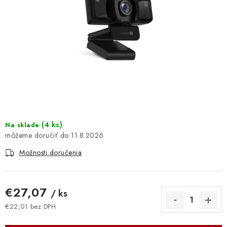
DOMÁCNOSŤ
: DOBRÁ CENA
: PREDAJŇA ZV
: OBĽÚBENÉ PRODUKTY
: TOP PRODUKTY
(
4 ks
)
Na sklade
: NOVÉ PRODUKTY
11.8.2026
Možnosti doručenia
ZNAČKY
Obchodné podmienky
Ochrana osobných údajov
€27,07
/ ks
Moja objednávka
Odstúpenie od zmluvy
€22,01 bez DPH
Jednotková cena:
Formuláre na stiahnutie
Napíšte nám