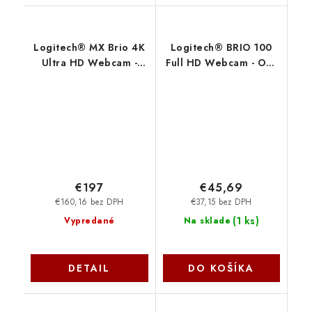
Logitech® MX Brio 4K
Logitech® BRIO 100
Ultra HD Webcam -
Full HD Webcam - OFF
PALE GREY 960-
WHITE - USB 960-
001554
001617
€197
€45,69
€160,16 bez DPH
€37,15 bez DPH
(
1 ks
)
Vypredané
Na sklade
DETAIL
DO KOŠÍKA