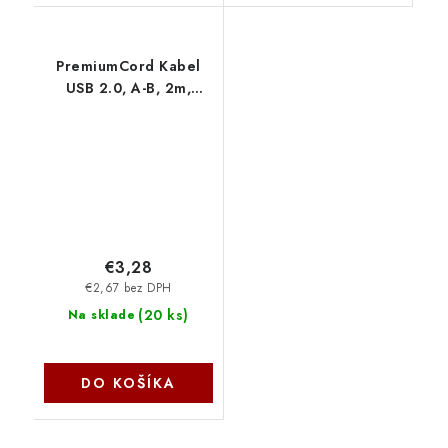
PremiumCord Kabel
USB 2.0, A-B, 2m,
černý ku2ab2bk
€3,28
€2,67 bez DPH
(
20 ks
)
Na sklade
DO KOŠÍKA