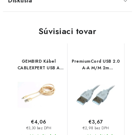
Diskusia
Súvisiaci tovar
GEMBIRD Kábel
PremiumCord USB 2.0
CABLEXPERT USB A
A-A M/M 2m
samec/Micro B samec
propojovací kabel
2.0, 1,8 m, opletené,
ku2aa2
zlaté, blister CCB-
mUSB2B-AMBM-6-G
Gembird
€4,06
€3,67
€3,30 bez DPH
€2,98 bez DPH