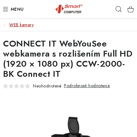
Prejsť
Hľad
na
obsah
WEB kamery
NOTEBOOKY
CONNECT IT WebYouSee
MOBILNÉ ZARIADENIA
webkamera s rozlišením Full HD
PC A KOMPONENTY
(1920 × 1080 px) CCW-2000-
BK Connect IT
PERIFÉRIE
Podrobnosti hodnotenia
Neohodnotené
TLAČIARNE
SIETE
ELEKTRONIKA