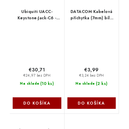
Ubiquiti UACC-
DATACOM Kabelová
Keystone-Jack-C6 -
příchytka (7mm) bílá
Cat6 Keystone Jack,
100ks 9353
12-Pack
€30,71
€3,99
€24,97 bez DPH
€3,24 bez DPH
(
10 ks
)
(
2 ks
)
Na sklade
Na sklade
DO KOŠÍKA
DO KOŠÍKA