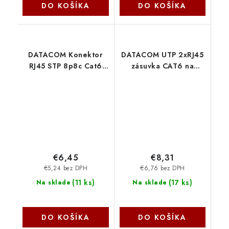
DO KOŠÍKA
DO KOŠÍKA
DATACOM Konektor
DATACOM UTP 2xRJ45
RJ45 STP 8p8c Cat6
zásuvka CAT6 na
drát 10ks 4136
omítku (protiprachová)
2336
€6,45
€8,31
€5,24 bez DPH
€6,76 bez DPH
(
11 ks
)
(
17 ks
)
Na sklade
Na sklade
DO KOŠÍKA
DO KOŠÍKA