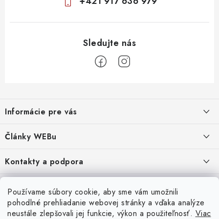
+421 917 636 979
Z
á
Informácie pre vás
p
ä
Obchodné podmienky
Články WEBu
t
Ochrana osobných údajov
i
Dôležité oznamy
Kontakty a podpora
16.6.2026
e
Moja objednávka
Predajňa a sídlo spoločnosti
Servisné služby
Odstúpenie od zmluvy
Nákup na splátky
Používame súbory cookie, aby sme vám umožnili
2.8.2022
23.10.2022
pohodlné prehliadanie webovej stránky a vďaka analýze
Formuláre na stiahnutie
Servis a služby pre Vás
Doprava - UPS
Doprava - Packeta
Splátky - Home Credit
neustále zlepšovali jej funkcie, výkon a použiteľnosť.
Viac
Doprava a Platba
5.3.2022