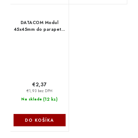
DATACOM Modul
45x45mm do parapetní
lišty s clonkou bílý
2440
€2,37
€1,93 bez DPH
(
12 ks
)
Na sklade
DO KOŠÍKA