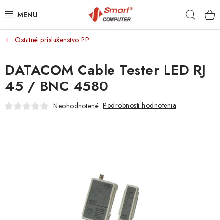
Prejsť
Hľad
na
obsah
Ostatné príslušenstvo PP
NOTEBOOKY
DATACOM Cable Tester LED RJ
MOBILNÉ ZARIADENIA
45 / BNC 4580
PC A KOMPONENTY
Podrobnosti hodnotenia
Neohodnotené
PERIFÉRIE
TLAČIARNE
SIETE
ELEKTRONIKA