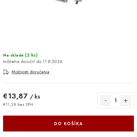
DOMÁCNOSŤ
: DOBRÁ CENA
: PREDAJŇA ZV
: OBĽÚBENÉ PRODUKTY
(
2 ks
)
Na sklade
11.8.2026
: TOP PRODUKTY
Možnosti doručenia
: NOVÉ PRODUKTY
€13,87
/ ks
ZNAČKY
€11,28 bez DPH
Jednotková cena:
Obchodné podmienky
Ochrana osobných údajov
Moja objednávka
Odstúpenie od zmluvy
DO KOŠÍKA
Formuláre na stiahnutie
Napíšte nám