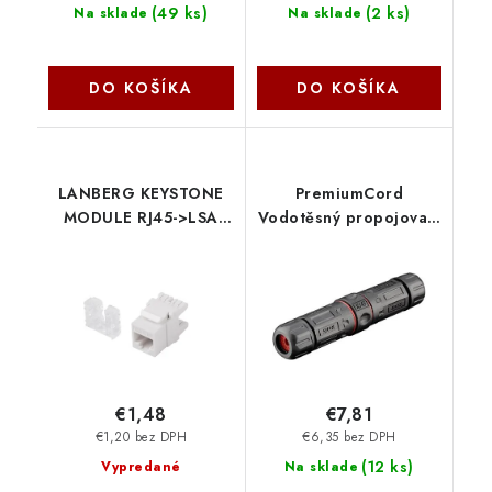
(
49 ks
)
(
2 ks
)
Na sklade
Na sklade
DO KOŠÍKA
DO KOŠÍKA
LANBERG KEYSTONE
PremiumCord
MODULE RJ45->LSA
Vodotěsný propojovací
CAT.5E UTP 180° KSU5-
box 2x RJ45 female
1000 Lanberg
(8P8C) pro kabely
Cat.6, stíněný srjbox-
05
€1,48
€7,81
€1,20 bez DPH
€6,35 bez DPH
(
12 ks
)
Vypredané
Na sklade