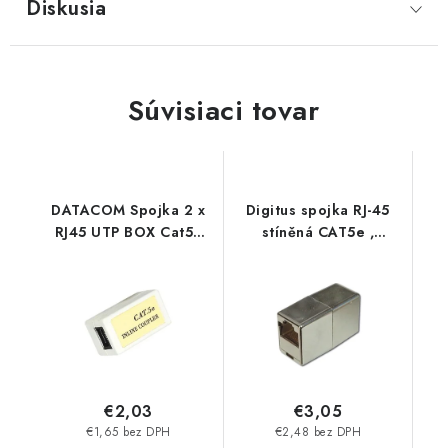
Diskusia
Súvisiaci tovar
DATACOM Spojka 2 x
Digitus spojka RJ-45
RJ45 UTP BOX Cat5E
stíněná CAT5e ,
(2*keystone) 4211
zlacené kontakty DN-
93901
€2,03
€3,05
€1,65 bez DPH
€2,48 bez DPH