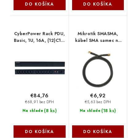
DO KOŠÍKA
DO KOŠÍKA
CyberPower Rack PDU,
Mikrotik SMASMA,
Basic, 1U, 16A, (12)C13,
kábel SMA samec na
IEC-320 C20
SMA samec pre LTE, 1
PDU20BHVIEC12R
m MikroTik
Cyber Power Systems
€84,76
€6,92
€68,91 bez DPH
€5,63 bez DPH
(
8 ks
)
(
18 ks
)
Na sklade
Na sklade
DO KOŠÍKA
DO KOŠÍKA