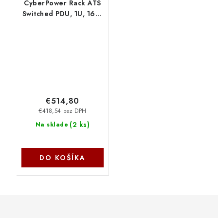
CyberPower Rack ATS
Switched PDU, 1U, 16A,
(8)C13, (2)C19, IEC
C20 (2) PDU44005
Cyber Power Systems
€514,80
€418,54 bez DPH
(
2 ks
)
Na sklade
DO KOŠÍKA