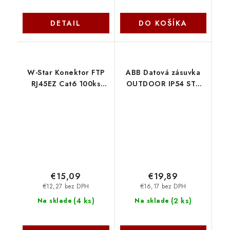
DETAIL
DO KOŠÍKA
W-Star Konektor FTP
ABB Datová zásuvka
RJ45EZ Cat6 100ks
OUTDOOR IP54 STP
pozlátený 6SLD pass
CAT5E 2xRJ45 2446
through
WSFRJ45EZC6100
€15,09
€19,89
€12,27 bez DPH
€16,17 bez DPH
(
4 ks
)
(
2 ks
)
Na sklade
Na sklade