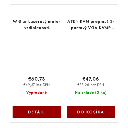
W-Star Laserový meter
ATEN KVM prepínač 2-
vzdialenosti
portový VGA KVMP
WSNF274L, 80m, hlas,
USB2.0, mini, audio,
BT, zelený lúč, sčítanie,
1,8 m káble CS-62U
odčítanie WSNF274L-
PremiumCord
80
€60,73
€47,06
€49,37 bez DPH
€38,26 bez DPH
(
2 ks
)
Vypredané
Na sklade
DETAIL
DO KOŠÍKA