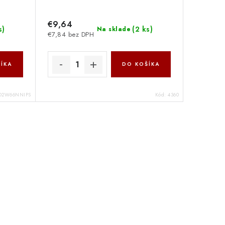
€9,64
s
)
(
2 ks
)
Na sklade
€7,84 bez DPH
ÍKA
DO KOŠÍKA
O2W66NNIPS
Kód:
4360