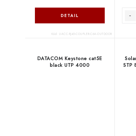
DETAIL
Kód:
UACC-RJ45-COUPLER-C6A-OUTDOOR
DATACOM Keystone cat5E
Sola
black UTP 4000
STP 