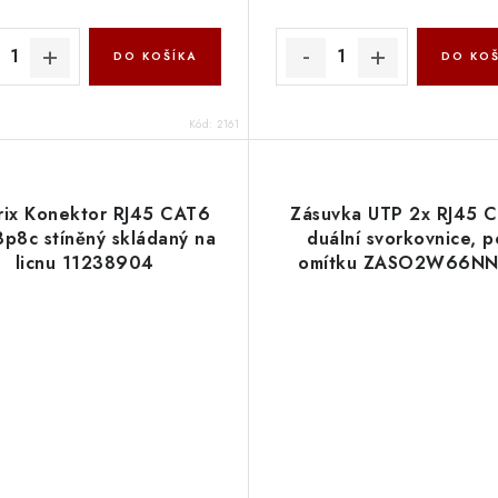
DO KOŠÍKA
DO KOŠ
Kód:
2161
rix Konektor RJ45 CAT6
Zásuvka UTP 2x RJ45 C
8p8c stíněný skládaný na
duální svorkovnice, 
licnu 11238904
omítku ZASO2W66NN
OEM