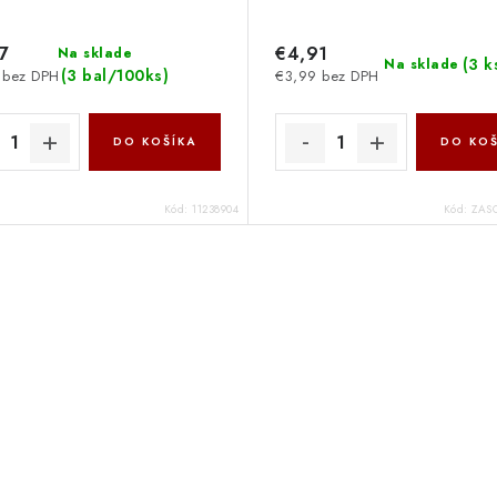
7
€4,91
Na sklade
(
3 k
Na sklade
(
3 bal/100ks
)
 bez DPH
€3,99 bez DPH
DO KOŠÍKA
DO KOŠ
Kód:
11238904
Kód:
ZAS