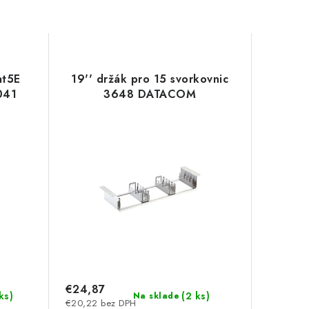
at5E
19'' držák pro 15 svorkovnic
041
3648 DATACOM
€24,87
ks
)
(
2 ks
)
Na sklade
€20,22 bez DPH