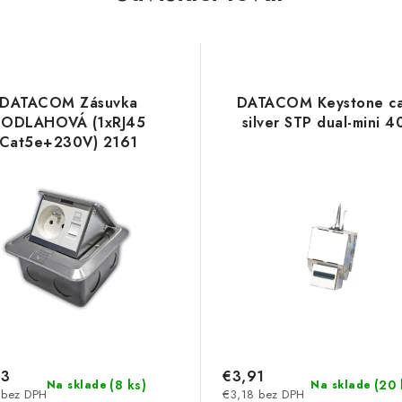
DATACOM Zásuvka
DATACOM Keystone c
PODLAHOVÁ (1xRJ45
silver STP dual-mini 4
Cat5e+230V) 2161
33
€3,91
(
8 ks
)
(
20 
Na sklade
Na sklade
 bez DPH
€3,18 bez DPH