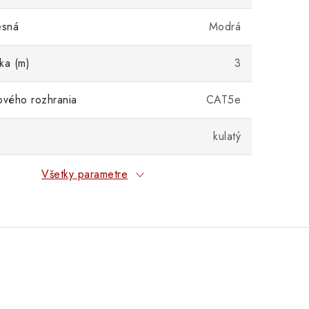
esná
Modrá
ka (m)
3
ového rozhrania
CAT5e
kulatý
Všetky parametre