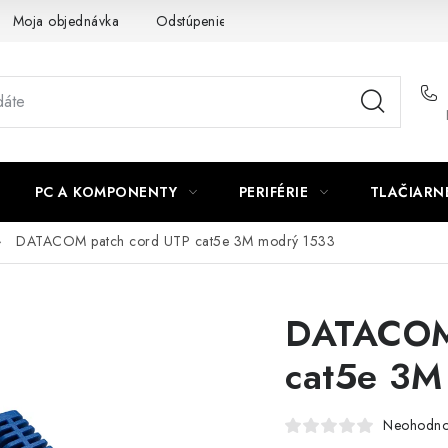
Moja objednávka
Odstúpenie od zmluvy
Formuláre na stiah
PC A KOMPONENTY
PERIFÉRIE
TLAČIARN
DATACOM patch cord UTP cat5e 3M modrý 1533
DATACOM 
cat5e 3M
Neohodno