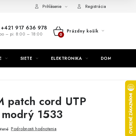
nutie
Napíšte nám
Prihlásenie
Registrácia
+421 917 636 978
Prázdny košík
po – pi: 8:00 – 18:00
NÁKUPNÝ
KOŠÍK
E
SIETE
ELEKTRONIKA
DOMÁCNOSŤ
patch cord UTP
 modrý 1533
Podrobnosti hodnotenia
tené