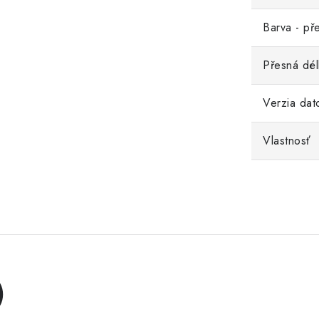
Barva - př
Přesná dél
Verzia dat
Vlastnosť
)