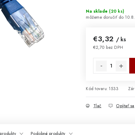
Na sklade
(
20 ks
)
10.8
€3,32
/ ks
€2,70 bez DPH
Jednotková cena:
Kód tovaru:
1533
Zár
Tlač
Opýtať sa
 produkty
Podobné produkty