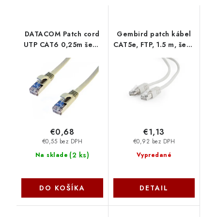
DATACOM Patch cord
Gembird patch kábel
UTP CAT6 0,25m šedý
CAT5e, FTP, 1.5 m, šedý
FLAT plochý 1439
PP22-1.5M
€0,68
€1,13
€0,55 bez DPH
€0,92 bez DPH
(
2 ks
)
Na sklade
Vypredané
DO KOŠÍKA
DETAIL