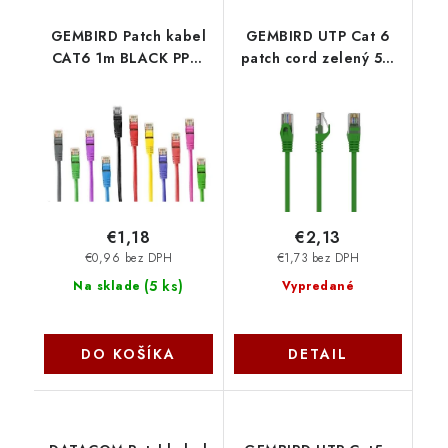
GEMBIRD Patch kabel
GEMBIRD UTP Cat 6
CAT6 1m BLACK PP6-
patch cord zelený 5m
1M-BK Gembird
PP6U-5M-G Gembird
€1,18
€2,13
€0,96 bez DPH
€1,73 bez DPH
(
5 ks
)
Na sklade
Vypredané
DO KOŠÍKA
DETAIL