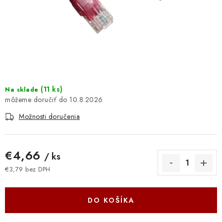
DOMÁCNOSŤ
: DOBRÁ CENA
: PREDAJŇA ZV
: OBĽÚBENÉ PRODUKTY
(
11 ks
)
Na sklade
10.8.2026
: TOP PRODUKTY
Možnosti doručenia
: NOVÉ PRODUKTY
€4,66
/ ks
ZNAČKY
€3,79 bez DPH
Jednotková cena:
Obchodné podmienky
Ochrana osobných údajov
Moja objednávka
Odstúpenie od zmluvy
DO KOŠÍKA
Formuláre na stiahnutie
Napíšte nám