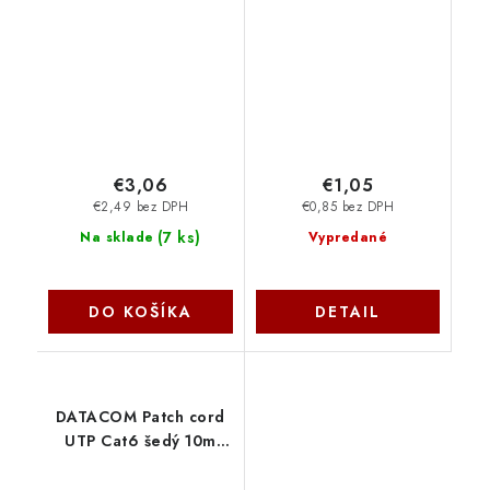
PP22-7.5M Gembird
0.25 m, biely PP6A-
LSZHCU-W-0.25M
€3,06
€1,05
€2,49 bez DPH
€0,85 bez DPH
(
7 ks
)
Na sklade
Vypredané
DO KOŠÍKA
DETAIL
DATACOM Patch cord
UTP Cat6 šedý 10m
1596