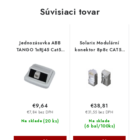
Súvisiaci tovar
Jednozásuvka ABB
Solarix Modulární
TANGO 1xRJ45 Cat5e
konektor 8p8c CAT5E
UTP bílá 2421
neskládaný, stíněný,
pro licnu 11238804
€9,64
€38,81
€7,84 bez DPH
€31,55 bez DPH
(
20 ks
)
Na sklade
Na sklade
(
6 bal/100ks
)