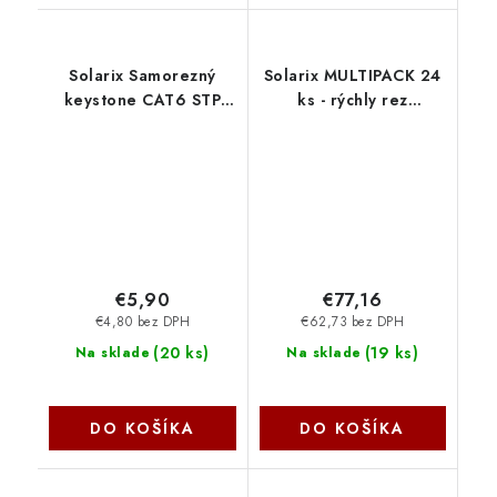
Solarix Samorezný
Solarix MULTIPACK 24
keystone CAT6 STP
ks - rýchly rez
RJ45 SXKJ-6-STP-BK-SA
keystone CAT5E STP
25286802
RJ45 čierny SXKJ-5E-
STP-BK-NA 25286714
€5,90
€77,16
€4,80 bez DPH
€62,73 bez DPH
(
20 ks
)
(
19 ks
)
Na sklade
Na sklade
DO KOŠÍKA
DO KOŠÍKA