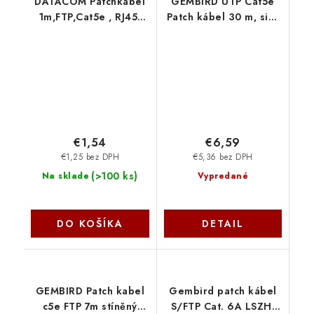
DATACOM Patchkabel
GEMBIRD UTP Cat5e
1m,FTP,Cat5e , RJ45,
Patch kábel 30 m, sivý
šedý 1581
PP12-30M Gembird
€1,54
€6,59
€1,25 bez DPH
€5,36 bez DPH
(
>100 ks
)
Na sklade
Vypredané
DO KOŠÍKA
DETAIL
GEMBIRD Patch kabel
Gembird patch kábel
c5e FTP 7m stíněný
S/FTP Cat. 6A LSZH,