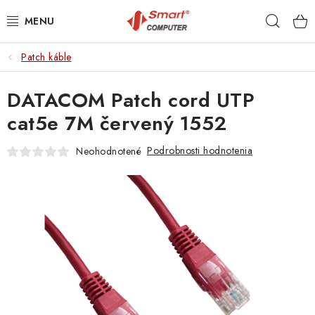
Prejsť
Hľad
na
obsah
Patch káble
NOTEBOOKY
DATACOM Patch cord UTP
MOBILNÉ ZARIADENIA
cat5e 7M červený 1552
PC A KOMPONENTY
Podrobnosti hodnotenia
Neohodnotené
PERIFÉRIE
TLAČIARNE
SIETE
ELEKTRONIKA