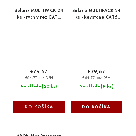
Solarix MULTIPACK 24
Solarix MULTIPACK 24
ks - rýchly rez CAT6
ks - keystone CAT6
UTP RJ45 keystone
UTP RJ45 samorezný
čierny SXKJ-6-UTP-BK-
SXKJ-6-UTP-BK-SA
NA 25286813
25286811
€79,67
€79,67
€64,77 bez DPH
€64,77 bez DPH
(
20 ks
)
(
9 ks
)
Na sklade
Na sklade
DO KOŠÍKA
DO KOŠÍKA
AXON Net Protector