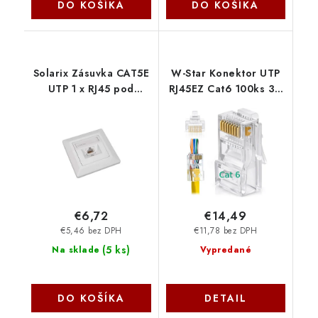
DO KOŠÍKA
DO KOŠÍKA
Solarix Zásuvka CAT5E
W-Star Konektor UTP
UTP 1 x RJ45 pod
RJ45EZ Cat6 100ks 3U
omietku biela SX9-1-
pozlátený 6SLD pass
5E-UTP-WH 23100095
through drôt licna
RJ45EZC6S
€6,72
€14,49
€5,46 bez DPH
€11,78 bez DPH
(
5 ks
)
Na sklade
Vypredané
DO KOŠÍKA
DETAIL