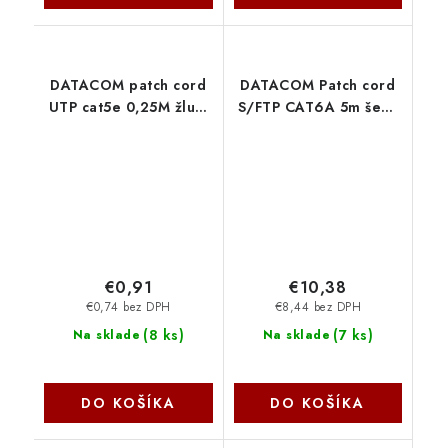
DATACOM patch cord
DATACOM Patch cord
UTP cat5e 0,25M žlutý
S/FTP CAT6A 5m šedý
1495
1694
€0,91
€10,38
€0,74 bez DPH
€8,44 bez DPH
(
8 ks
)
(
7 ks
)
Na sklade
Na sklade
DO KOŠÍKA
DO KOŠÍKA