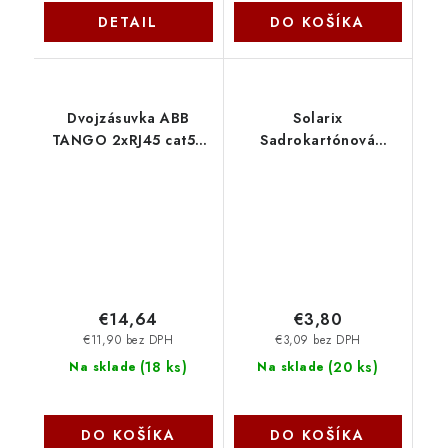
DETAIL
DO KOŠÍKA
Dvojzásuvka ABB
Solarix
TANGO 2xRJ45 cat5e
Sadrokartónová
STP bílá 2380
krabica pre zásuvky
biela SX9-0-WH
23100090
€14,64
€3,80
€11,90 bez DPH
€3,09 bez DPH
(
18 ks
)
(
20 ks
)
Na sklade
Na sklade
DO KOŠÍKA
DO KOŠÍKA