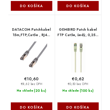
DO KOŠÍKA
DO KOŠÍKA
DATACOM Patchkabel
GEMBIRD Patch kabel
15m,FTP,Cat5e , RJ45,
FTP Cat5e, šedý, 0,25m
šedý 1587
PP22-0.25M Gembird
€10,60
€0,62
€8,62 bez DPH
€0,50 bez DPH
(
20 ks
)
(
100 ks
)
Na sklade
Na sklade
DO KOŠÍKA
DO KOŠÍKA