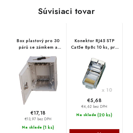
Súvisiaci tovar
Box plastový pro 30
Konektor RJ45 STP
párů se zámkem a
Cat5e 8p8c 10 ks, pro
držákem 3650
drát 4126 DATACOM
DATACOM
€5,68
€4,62 bez DPH
€17,18
(
20 ks
)
Na sklade
€13,97 bez DPH
(
1 ks
)
Na sklade