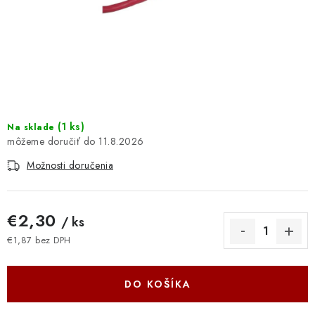
DOMÁCNOSŤ
: DOBRÁ CENA
: PREDAJŇA ZV
: OBĽÚBENÉ PRODUKTY
(
1 ks
)
Na sklade
11.8.2026
: TOP PRODUKTY
Možnosti doručenia
: NOVÉ PRODUKTY
€2,30
/ ks
ZNAČKY
€1,87 bez DPH
Jednotková cena:
Obchodné podmienky
Ochrana osobných údajov
Moja objednávka
Odstúpenie od zmluvy
DO KOŠÍKA
Formuláre na stiahnutie
Napíšte nám