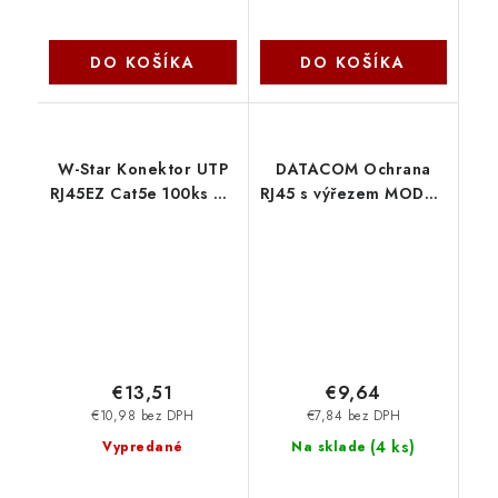
DO KOŠÍKA
DO KOŠÍKA
W-Star Konektor UTP
DATACOM Ochrana
RJ45EZ Cat5e 100ks 3U
RJ45 s výřezem MODRÁ
pozlátený 5SLD pass
(100ks) 4333
through RJ45EZc5S
€13,51
€9,64
€10,98 bez DPH
€7,84 bez DPH
(
4 ks
)
Vypredané
Na sklade