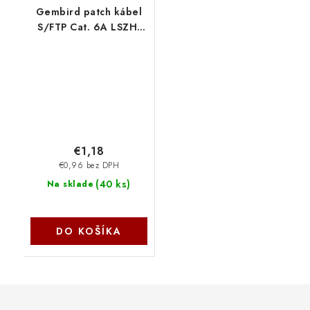
Gembird patch kábel
S/FTP Cat. 6A LSZH,
0.25 m, šedý PP6A-
LSZHCU-0.25M
€1,18
€0,96 bez DPH
(
40 ks
)
Na sklade
DO KOŠÍKA