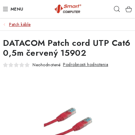
Prejsť
Hľad
na
obsah
Patch káble
NOTEBOOKY
DATACOM Patch cord UTP Cat6
MOBILNÉ ZARIADENIA
0,5m červený 15902
PC A KOMPONENTY
Podrobnosti hodnotenia
Neohodnotené
PERIFÉRIE
TLAČIARNE
SIETE
ELEKTRONIKA