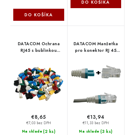
DO KOŠÍKA
DO KOŠÍKA
DATACOM Ochrana
DATACOM Manžetka
RJ45 s bublinkou
pro konektor RJ 45
ŽLUTÁ (100ks) 4366
modrá/bílá 100 ks
4300
€8,65
€13,94
€7,03 bez DPH
€11,33 bez DPH
(
2 ks
)
(
3 ks
)
Na sklade
Na sklade