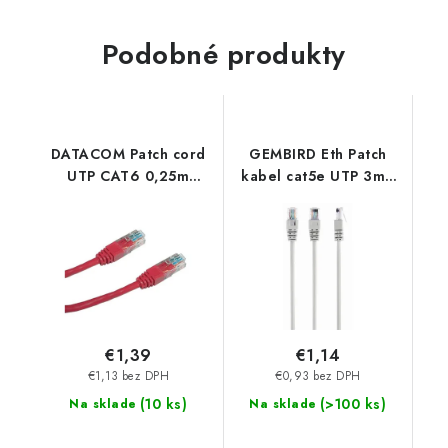
Podobné produkty
DATACOM Patch cord
GEMBIRD Eth Patch
UTP CAT6 0,25m
kabel cat5e UTP 3m -
červený 15892
PP12-3M Gembird
€1,39
€1,14
€1,13 bez DPH
€0,93 bez DPH
(
10 ks
)
(
>100 ks
)
Na sklade
Na sklade