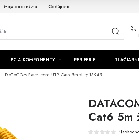
Moja objednávka
Odstúpenie od zmluvy
Formuláre na stiah
PC A KOMPONENTY
PERIFÉRIE
TLAČIARN
DATACOM Patch cord UTP Cat6 5m žlutý 15945
DATACOM 
Cat6 5m 
Neohodno