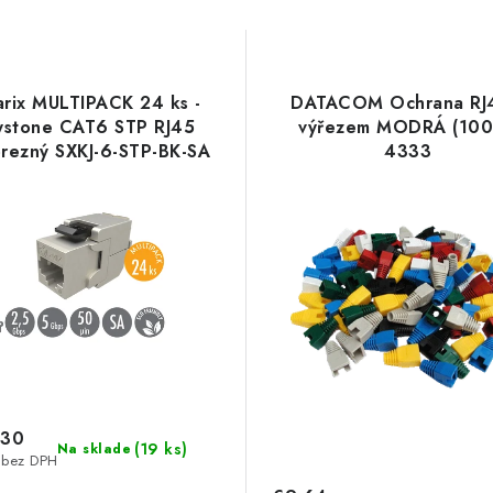
arix MULTIPACK 24 ks -
DATACOM Ochrana RJ
ystone CAT6 STP RJ45
výřezem MODRÁ (100
rezný SXKJ-6-STP-BK-SA
4333
25286812
,30
(
19 ks
)
Na sklade
 bez DPH