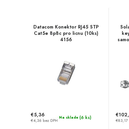
Datacom Konektor RJ45 STP
Sol
Cat5e 8p8c pro licnu (10ks)
ke
4156
samo
€5,36
€102
(
6 ks
)
Na sklade
€4,36 bez DPH
€83,17