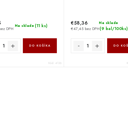
5
€58,36
Na sklade
(
11 ks
)
Na sklade
(
9 bal/100ks
)
bez DPH
€47,45 bez DPH
DO KOŠÍKA
DO KOŠ
Kód:
4136