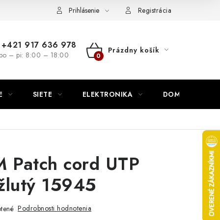
nutie
Napíšte nám
Prihlásenie
Registrácia
+421 917 636 978
Prázdny košík
po – pi: 8:00 – 18:00
NÁKUPNÝ
KOŠÍK
E
SIETE
ELEKTRONIKA
DOMÁCNOSŤ
Patch cord UTP
žlutý 15945
Podrobnosti hodnotenia
tené