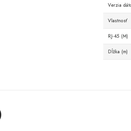
Verzia dát
Vlastnosť
RJ-45 (M)
Dĺžka (m)
)