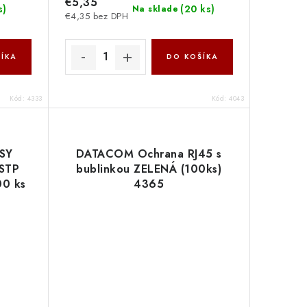
€5,35
s
)
(
20 ks
)
Na sklade
€4,35 bez DPH
ÍKA
DO KOŠÍKA
Kód:
4333
Kód:
4043
ASY
DATACOM Ochrana RJ45 s
 STP
bublinkou ZELENÁ (100ks)
00 ks
4365
Y