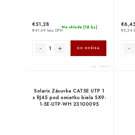
€51,28
€6,4
(
18 ks
)
Na sklade
€41,69 bez DPH
€5,24 
DO KOŠÍKA
Kód:
25286711
Solarix Zásuvka CAT5E UTP 1
x RJ45 pod omietku biela SX9-
1-5E-UTP-WH 23100095