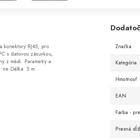
Dodatoč
 konektory RJ45, pro
Značka
 PC s datovou zásuvkou,
eny z mědi. Parametry a
Kategória
í: ne Délka: 5 m
Hmotnosť
EAN
Farba - pr
Presná dĺž