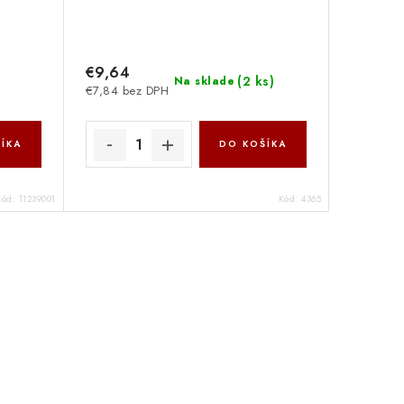
€9,64
(
2 ks
)
Na sklade
€7,84 bez DPH
ÍKA
DO KOŠÍKA
Kód:
11239001
Kód:
4365