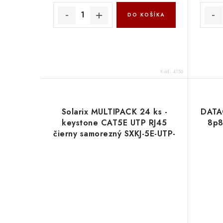
DO KOŠÍKA
Kód:
4156
Solarix MULTIPACK 24 ks -
DATA
keystone CAT5E UTP RJ45
8p8
čierny samorezný SXKJ-5E-UTP-
BK-SA 25286711