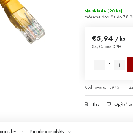
Na sklade
(
20 ks
)
7.8.
€5,94
/ ks
€4,83 bez DPH
Jednotková cena:
Kód tovaru:
15945
Z
Tlač
Opýtať sa
 produkty
Podobné produkty