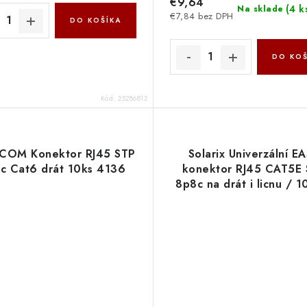
€9,64
(
4 k
Na sklade
€7,84 bez DPH
DO KOŠÍKA
DO KOŠ
Kód:
25286812
COM Konektor RJ45 STP
Solarix Univerzální E
c Cat6 drát 10ks 4136
konektor RJ45 CAT5E
8p8c na drát i licnu / 1
SXRJ45-5E-STP-EAS
11239001