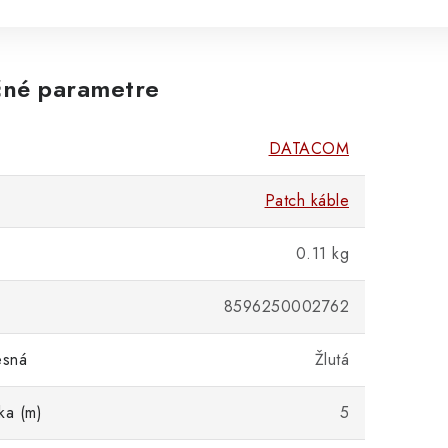
né parametre
DATACOM
Patch káble
0.11 kg
8596250002762
esná
Žlutá
ka (m)
5