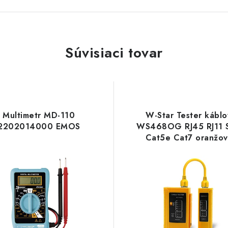
Súvisiaci tovar
Multimetr MD-110
W-Star Tester káblo
2202014000 EMOS
WS468OG RJ45 RJ11 
Cat5e Cat7 oranžov