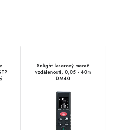
v
Solight laserový merač
STP
vzdálenosti, 0,05 - 40m
ý
DM40