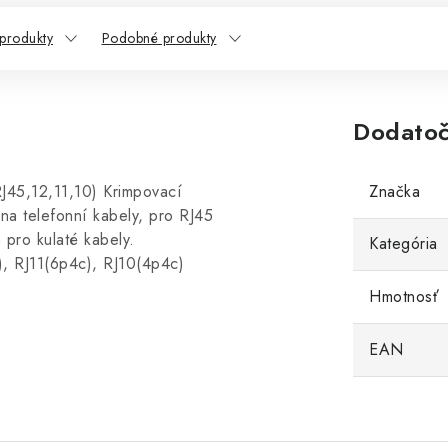
 produkty
Podobné produkty
Dodatoč
5,12,11,10) Krimpovací
Značka
na telefonní kabely, pro RJ45
 pro kulaté kabely.
Kategória
), RJ11(6p4c), RJ10(4p4c)
Hmotnosť
EAN