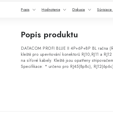
Popis
Hodnotenie
Diskusia
Súvisiace
Popis produktu
DATACOM PROFI BLUE II 4P+6P+8P BL račna (RJ4
kleště pro upevňování konektorů RJ10,RJ11 a RJ12 
na síťové kabely. Kleště jsou opatřeny stripovačem
Specifikace: * určeno pro RJ45(8p8c), RJ12(6p6c