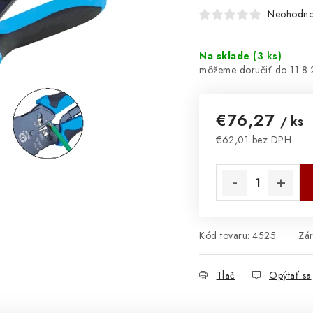
Neohodno
Na sklade
(
3 ks
)
11.8
€76,27
/ ks
€62,01 bez DPH
Jednotková cena:
Kód tovaru:
4525
Zá
Tlač
Opýtať sa