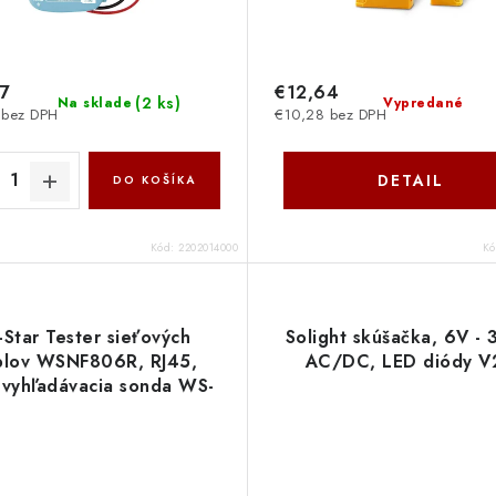
47
€12,64
(
2 ks
)
Na sklade
Vypredané
 bez DPH
€10,28 bez DPH
DETAIL
DO KOŠÍKA
Kód:
2202014000
K
Star Tester sieťových
Solight skúšačka, 6V -
blov WSNF806R, RJ45,
AC/DC, LED diódy V
, vyhľadávacia sonda WS-
NF-806R