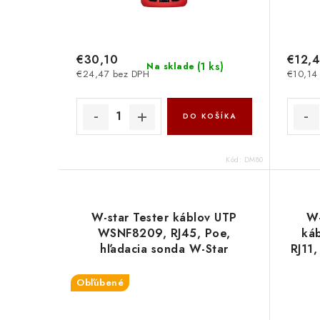
€30,10
€12,
(
1 ks
)
Na sklade
€24,47 bez DPH
€10,14
DO KOŠÍKA
Kód:
DM80
W-star Tester káblov UTP
W-
WSNF8209, RJ45, Poe,
ká
hľadacia sonda W-Star
RJ11
Obľúbené