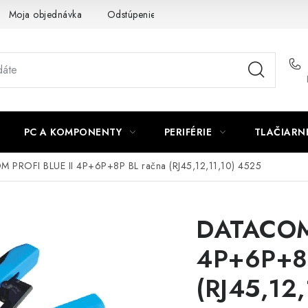
Moja objednávka
Odstúpenie od zmluvy
Formuláre na stiah
PC A KOMPONENTY
PERIFÉRIE
TLAČIARN
 PROFI BLUE II 4P+6P+8P BL račna (RJ45,12,11,10) 4525
DATACOM 
4P+6P+8P
(RJ45,12