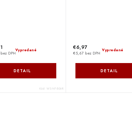
01
€6,97
Vypredané
Vypredané
 bez DPH
€5,67 bez DPH
DETAIL
DETAIL
Kód:
WS-NF-806R