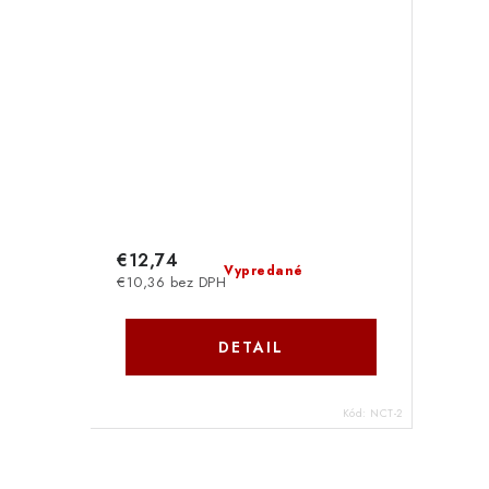
€12,74
Vypredané
€10,36 bez DPH
DETAIL
Kód:
NCT-2