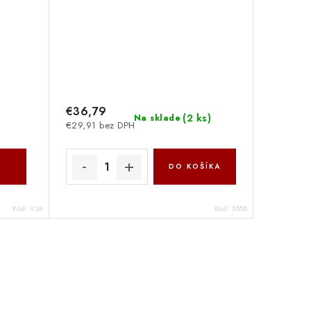
€36,79
(
2 ks
)
Na sklade
€29,91 bez DPH
DO KOŠÍKA
Kód:
V24
Kód:
5558