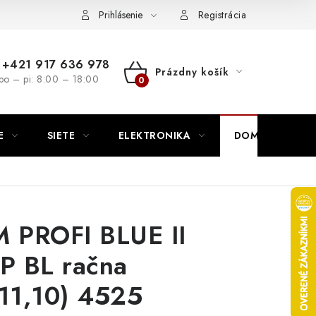
nutie
Napíšte nám
Prihlásenie
Registrácia
+421 917 636 978
Prázdny košík
po – pi: 8:00 – 18:00
NÁKUPNÝ
KOŠÍK
E
SIETE
ELEKTRONIKA
DOMÁCNOSŤ
PROFI BLUE II
 BL račna
,11,10) 4525