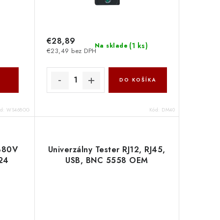
€28,89
(
1 ks
)
Na sklade
€23,49 bez DPH
DO KOŠÍKA
ód:
WS468OG
Kód:
DM40
 380V
Univerzálny Tester RJ12, RJ45,
24
USB, BNC 5558 OEM