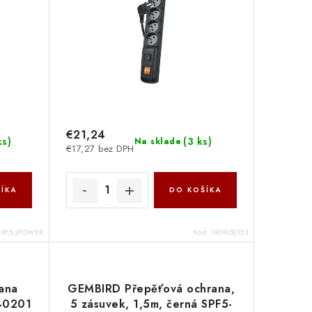
€21,24
ks
)
(
3 ks
)
Na sklade
€17,27 bez DPH
ÍKA
DO KOŠÍKA
RF5-2POWER
Kód:
1909050153
ana
GEMBIRD Přepěťová ochrana,
40201
5 zásuvek, 1,5m, černá SPF5-