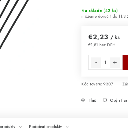
Na sklade
(
42 ks
)
11.8
€2,23
/ ks
€1,81 bez DPH
Jednotková cena:
Kód tovaru:
9307
Zá
Tlač
Opýtať sa
 produkty
Podobné produkty