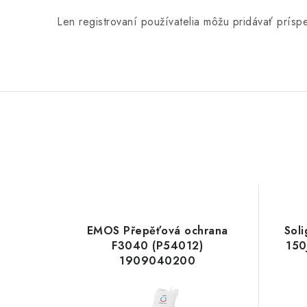
Len registrovaní používatelia môžu pridávať prís
EMOS Přepěťová ochrana
Sol
F3040 (P54012)
150
1909040200