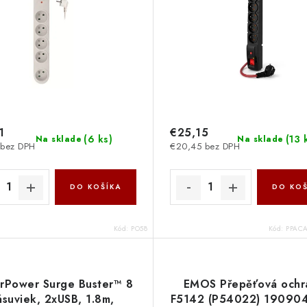
1
€25,15
(
6 ks
)
(
13 
Na sklade
Na sklade
 bez DPH
€20,45 bez DPH
DO KOŠÍKA
DO KOŠ
Kód:
PO58
Kód:
PPACA
rPower Surge Buster™ 8
EMOS Přepěťová ochr
ásuviek, 2xUSB, 1.8m,
F5142 (P54022) 19090