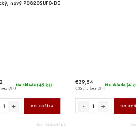
cký, nový P0820SUF0-DE
yber Power Systems
2
€39,54
(
45 ks
)
(
4 k
Na sklade
Na sklade
 bez DPH
€32,15 bez DPH
DO KOŠÍKA
DO KOŠ
Kód:
P0820SUF0-DE
Kó