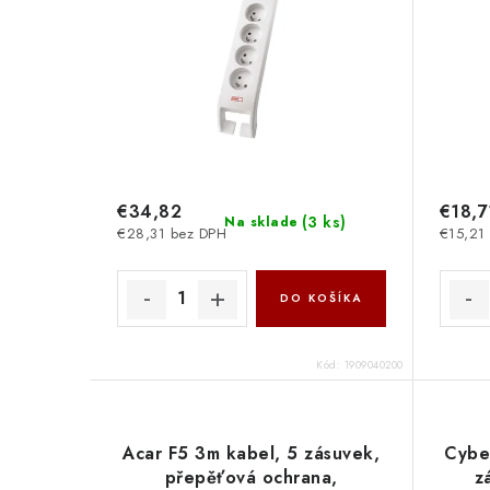
€34,82
€18,7
(
3 ks
)
Na sklade
€28,31 bez DPH
€15,21
DO KOŠÍKA
Kód:
1909040200
Acar F5 3m kabel, 5 zásuvek,
Cybe
přepěťová ochrana,
z