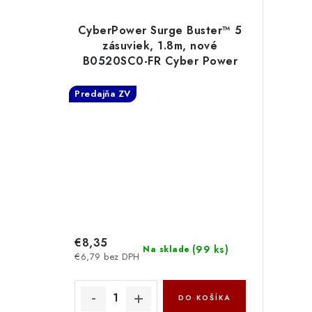
CyberPower Surge Buster™ 5
zásuviek, 1.8m, nové
B0520SC0-FR Cyber Power
Systems
Predajňa ZV
€8,35
(
99 ks
)
Na sklade
€6,79 bez DPH
DO KOŠÍKA