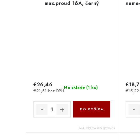
max.proud 16A, černý
neme
ppacarf5-3power
C
PremiumCord
€26,46
€18,7
(
1 ks
)
Na sklade
€21,51 bez DPH
€15,22
DO KOŠÍKA
Kód:
PPACARF5-3POWER