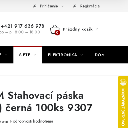
nutie
Napíšte nám
Prihlásenie
Registrácia
+421 917 636 978
Prázdny košík
po – pi: 8:00 – 18:00
NÁKUPNÝ
KOŠÍK
E
SIETE
ELEKTRONIKA
DOMÁCNOSŤ
Stahovací páska
) černá 100ks 9307
Podrobnosti hodnotenia
tené