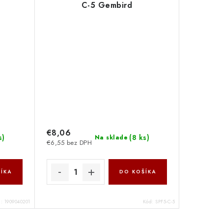
C-5 Gembird
€8,06
s
)
(
8 ks
)
Na sklade
€6,55 bez DPH
ÍKA
DO KOŠÍKA
d:
1909040201
Kód:
SPF5-C-5