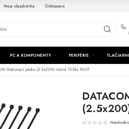
Moja objednávka
Odstúpenie od zmluvy
Formuláre na stiah
PC A KOMPONENTY
PERIFÉRIE
TLAČIARN
 Stahovací páska (2.5x200) černá 100ks 9307
DATACOM 
(2.5x200
Neohodno