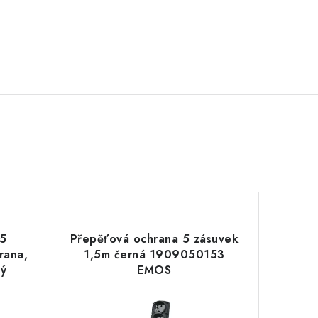
 5
Přepěťová ochrana 5 zásuvek
rana,
1,5m černá 1909050153
ný
EMOS