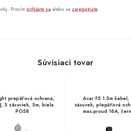
pevky. Prosím
prihláste sa
alebo sa
zaregistrujte
.
Súvisiaci tovar
ight prepäťová ochrana,
Acar F5 1.5m kabel,
J, 5 zásuviek, 5m, biela
zásuvek, přepěťová och
PO58
max.proud 16A, čer
ppacarf5-2power
PremiumCord