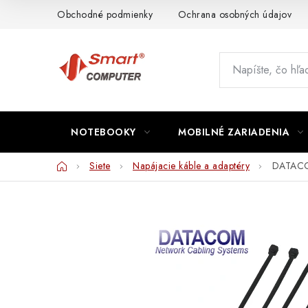
Prejsť
Obchodné podmienky
Ochrana osobných údajov
na
obsah
NOTEBOOKY
MOBILNÉ ZARIADENIA
Domov
Siete
Napájacie káble a adaptéry
DATACOM