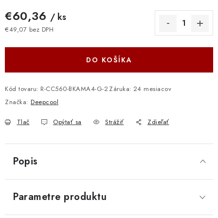
€60,36
/ ks
€49,07 bez DPH
Jednotková cena:
DO KOŠÍKA
Kód tovaru:
R-CC560-BKAMA4-G-2
Záruka
:
24 mesiacov
Značka:
Deepcool
Tlač
Opýtať sa
Strážiť
Zdieľať
Popis
Parametre produktu