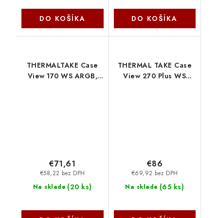
DO KOŠÍKA
DO KOŠÍKA
THERMALTAKE Case
THERMAL TAKE Case
View 170 WS ARGB,
View 270 Plus WS
Průhledná bočnice, bílá
ARGB, Průhledná
CA-1Z4-00M6WN-WS
bočnice,černá CA-1Y7-
Thermaltake
00M1WN-WS
Thermaltake
€71,61
€86
€58,22 bez DPH
€69,92 bez DPH
(
20 ks
)
(
65 ks
)
Na sklade
Na sklade