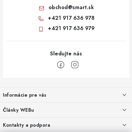
obchod
@
smart.sk
+421 917 636 978
+421 917 636 979
Z
á
Informácie pre vás
p
ä
Obchodné podmienky
Články WEBu
t
Ochrana osobných údajov
i
Dôležité oznamy
Kontakty a podpora
16.6.2026
e
Moja objednávka