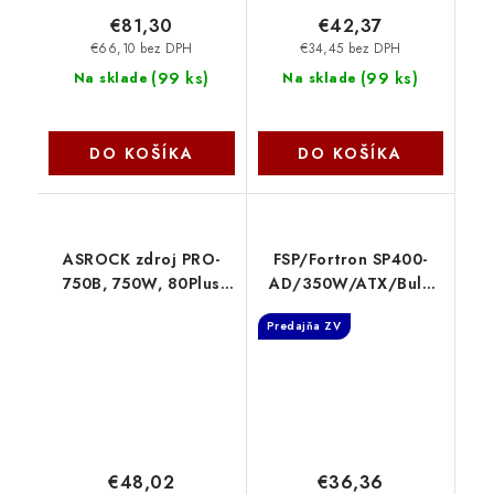
€81,30
€42,37
€66,10 bez DPH
€34,45 bez DPH
(
99 ks
)
(
99 ks
)
Na sklade
Na sklade
DO KOŠÍKA
DO KOŠÍKA
ASROCK zdroj PRO-
FSP/Fortron SP400-
750B, 750W, 80Plus
AD/350W/ATX/Bulk
Bronze, 120 mm, ATX
9PA350DR00
Predajňa ZV
3.1 ASRock
€48,02
€36,36