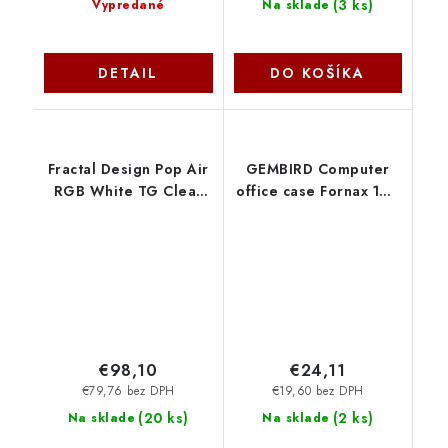
(
3 ks
)
Vypredané
Na sklade
DETAIL
DO KOŠÍKA
Fractal Design Pop Air
GEMBIRD Computer
RGB White TG Clear
office case Fornax 160
Tint FD-C-POR1A-01
CCC-FC-160 Gembird
€98,10
€24,11
€79,76 bez DPH
€19,60 bez DPH
(
20 ks
)
(
2 ks
)
Na sklade
Na sklade