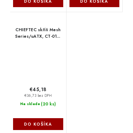
DO KOŠÍKA
DO KOŠÍKA
CHIEFTEC skříň Mesh
Series/uATX, CT-01B,
Black, USB 3.0 CT-01B-
OP Chieftec
€45,18
€36,73 bez DPH
(
20 ks
)
Na sklade
DO KOŠÍKA