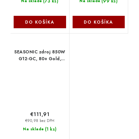
(
73 ks
)
(
99 ks
)
Na sklade
Na sklade
DO KOŠÍKA
DO KOŠÍKA
SEASONIC zdroj 850W
G12-GC, 80+ Gold,
120mm SSP-850RT2
Seasonic
€111,91
€90,98 bez DPH
(
1 ks
)
Na sklade