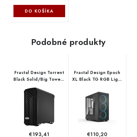
DO KOŠÍKA
Podobné produkty
Fractal Design Torrent
Fractal Design Epoch
Black Solid/Big Tower/
XL Black TG RGB Light
Čierna FD-C-TOR1A-05
tint FD-C-EPO1X-04
€193,41
€110,20