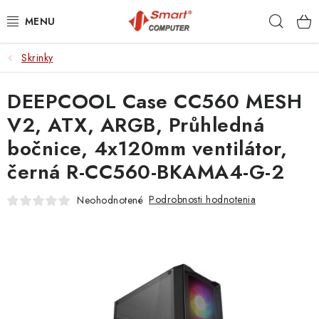
Prejsť
Hľad
na
obsah
Skrinky
NOTEBOOKY
DEEPCOOL Case CC560 MESH
MOBILNÉ ZARIADENIA
V2, ATX, ARGB, Průhledná
PC A KOMPONENTY
bočnice, 4x120mm ventilátor,
černá R-CC560-BKAMA4-G-2
PERIFÉRIE
Podrobnosti hodnotenia
Neohodnotené
TLAČIARNE
SIETE
ELEKTRONIKA