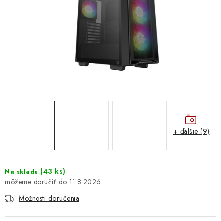
DOMÁCNOSŤ
: DOBRÁ CENA
: PREDAJŇA ZV
: OBĽÚBENÉ PRODUKTY
: TOP PRODUKTY
: NOVÉ PRODUKTY
+ ďalšie (9)
ZNAČKY
(
43 ks
)
Na sklade
11.8.2026
Obchodné podmienky
Ochrana osobných údajov
Moja objednávka
Odstúpenie od zmluvy
Možnosti doručenia
Formuláre na stiahnutie
Napíšte nám