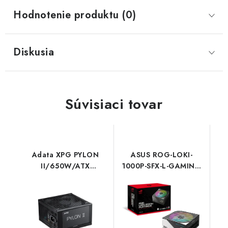
Hodnotenie produktu (0)
Diskusia
Súvisiaci tovar
Adata XPG PYLON
ASUS ROG-LOKI-
II/650W/ATX
1000P-SFX-L-GAMING
3.1/80PLUS
90YE00N1-B0NA00
Bronze/Retail
Asus
PYLONII650B-BKCEU
ADATA