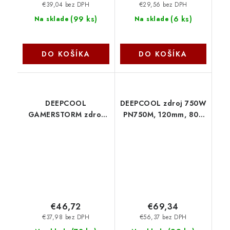
€39,04 bez DPH
€29,56 bez DPH
(
99 ks
)
(
6 ks
)
Na sklade
Na sklade
DO KOŠÍKA
DO KOŠÍKA
DEEPCOOL
DEEPCOOL zdroj 750W
GAMERSTORM zdroj
PN750M, 120mm, 80+
750W PF750L, 120mm,
Gold , ATX 3.1, černá
80+ , ATX 3.1, černá R-
R-PN750M-FC0B-JGEU
PF750L-HE0B-JGEU
Deepcool
€46,72
€69,34
€37,98 bez DPH
€56,37 bez DPH