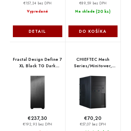
€157,24 bez DPH
€89,59 bez DPH
(
20 ks
)
Vypredané
Na sklade
DETAIL
DO KOŠÍKA
Fractal Design Define 7
CHIEFTEC Mesh
XL Black TG Dark
Series/Minitower,
Tint/Big
350W, XT-01B-350S8,
Tower/Transpar./
čierna, USB 3. XT-01B-
Čierna FD-C-DEF7X-03
350GPB Chieftec
€237,30
€70,20
€192,93 bez DPH
€57,07 bez DPH