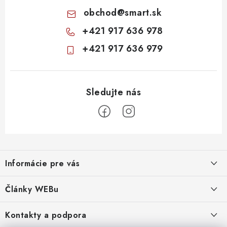
obchod
@
smart.sk
+421 917 636 978
+421 917 636 979
Z
á
Informácie pre vás
p
ä
Obchodné podmienky
Články WEBu
t
Ochrana osobných údajov
i
Dôležité oznamy
Kontakty a podpora
16.6.2026
e
Moja objednávka