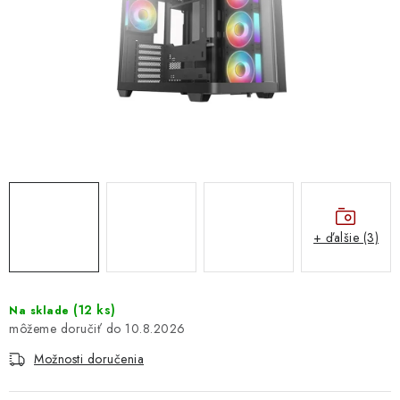
DOMÁCNOSŤ
: DOBRÁ CENA
: PREDAJŇA ZV
: OBĽÚBENÉ PRODUKTY
: TOP PRODUKTY
: NOVÉ PRODUKTY
+ ďalšie (3)
ZNAČKY
(
12 ks
)
Na sklade
10.8.2026
Obchodné podmienky
Ochrana osobných údajov
Moja objednávka
Odstúpenie od zmluvy
Možnosti doručenia
Formuláre na stiahnutie
Napíšte nám