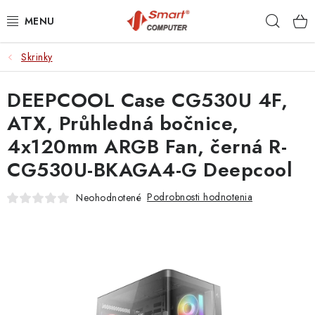
Prejsť
Hľad
na
obsah
Skrinky
NOTEBOOKY
DEEPCOOL Case CG530U 4F,
MOBILNÉ ZARIADENIA
ATX, Průhledná bočnice,
PC A KOMPONENTY
4x120mm ARGB Fan, černá R-
CG530U-BKAGA4-G Deepcool
PERIFÉRIE
Podrobnosti hodnotenia
Neohodnotené
TLAČIARNE
SIETE
ELEKTRONIKA