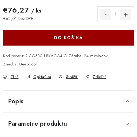
€76,27
/ ks
€62,01 bez DPH
Jednotková cena:
DO KOŠÍKA
Kód tovaru:
R-CG530U-BKAGA4-G
Záruka
:
24 mesiacov
Značka:
Deepcool
Tlač
Opýtať sa
Strážiť
Zdieľať
Popis
Parametre produktu