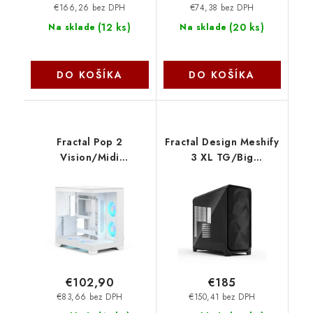
€166,26 bez DPH
€74,38 bez DPH
(
12 ks
)
(
20 ks
)
Na sklade
Na sklade
DO KOŠÍKA
DO KOŠÍKA
Fractal Pop 2
Fractal Design Meshify
Vision/Midi
3 XL TG/Big
Tower/Transpar./Biela
Tower/Transpar./
FD-C-POV2A-03 Fractal
Čierna FD-C-MES3X-02
Design
€102,90
€185
€83,66 bez DPH
€150,41 bez DPH