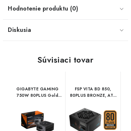
Hodnotenie produktu (0)
Diskusia
Súvisiaci tovar
GIGABYTE GAMING
FSP VITA BD 850,
750W 80PLUS Gold
80PLUS BRONZE, ATX
Modular GP-
3.1, bulk 9PA8508201
GME750GM PG5
Gigabyte