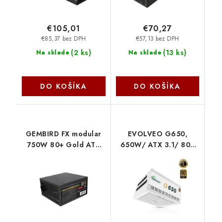
€105,01
€70,27
€85,37 bez DPH
€57,13 bez DPH
(
2 ks
)
(
13 ks
)
Na sklade
Na sklade
DO KOŠÍKA
DO KOŠÍKA
GEMBIRD FX modular
EVOLVEO G650,
750W 80+ Gold ATX
650W/ ATX 3.1/ 80+
3.1 CCC-PSUGOLD-
GOLD/ Modular G650-
750W Gembird
WH Evolveo