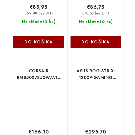
€85,95
€86,75
€69,88 bez DPH
€70,53 bez DPH
(
3 ks
)
(
6 ks
)
Na sklade
Na sklade
DO KOŠÍKA
DO KOŠÍKA
CORSAIR
ASUS ROG-STRIX-
RM850X/850W/ATX
1200P-GAMING
3.1/80PLUS
90YE00W0-B0NA00
Gold/Modular CP-
Asus
9020270-EU Corsair
€166,10
€295,70