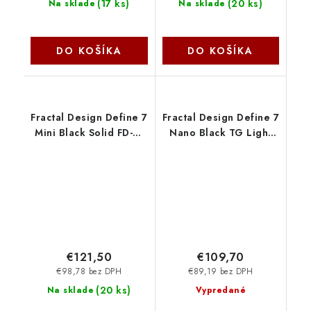
(
17 ks
)
(
20 ks
)
Na sklade
Na sklade
DO KOŠÍKA
DO KOŠÍKA
Fractal Design Define 7
Fractal Design Define 7
Mini Black Solid FD-C-
Nano Black TG Light
DEF7M-01
Tint FD-C-DEF7N-02
€121,50
€109,70
€98,78 bez DPH
€89,19 bez DPH
(
20 ks
)
Na sklade
Vypredané