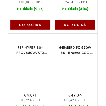
€135,04 bez DPH
€240,41 bez DPH
(
9 ks
)
(
5 ks
)
Na sklade
Na sklade
DO KOŠÍKA
DO KOŠÍKA
FSP HYPER 80+
GEMBIRD FX 650W
PRO/650W/ATX
80+ Bronze CCC-
3.1/80PLUS Bronzia
PSUBRONZE-650W
230V/Bulk
Gembird
9PA6507504
€47,71
€47,34
€38,79 bez DPH
€38,49 bez DPH