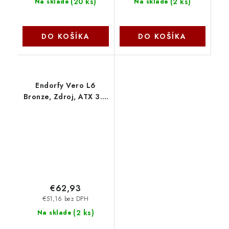
(
20 ks
)
(
2 ks
)
Na sklade
Na sklade
DO KOŠÍKA
DO KOŠÍKA
Endorfy Vero L6
Bronze, Zdroj, ATX 3.1,
650W, aktivní PFC,
120mm ventilátor, PCIe
5.1, Cybenetics Silver,
80PLUS Bronze
EY7A015
€62,93
€51,16 bez DPH
(
2 ks
)
Na sklade