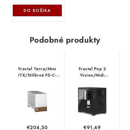
DO KOŠÍKA
Podobné produkty
Fractal Terra/Mini
Fractal Pop 2
ITX/Stříbrná FD-C-
Vision/Midi
TER1N-02 Fractal
Tower/Transpar./
Design
Čierna FD-C-POV2A-01
Fractal Design
€204,50
€91,49