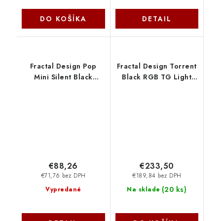
DO KOŠÍKA
DETAIL
Fractal Design Pop
Fractal Design Torrent
Mini Silent Black
Black RGB TG Light
Solid/Micro Tower/
Tint FD-C-TOR1A-04
Čierna FD-C-POS1M-01
€88,26
€233,50
€71,76 bez DPH
€189,84 bez DPH
(
20 ks
)
Vypredané
Na sklade