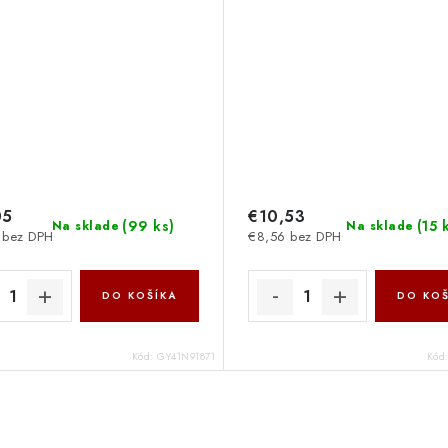
05
€10,53
(
99 ks
)
(
15 
Na sklade
Na sklade
 bez DPH
€8,56 bez DPH
DO KOŠÍKA
DO KOŠ
Kód:
GY41N91871
Kód