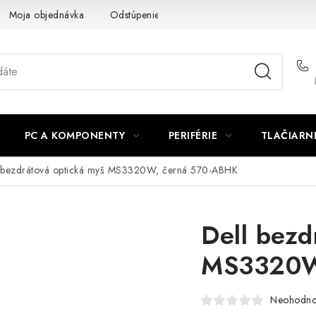
Moja objednávka
Odstúpenie od zmluvy
Formuláre na stiah
PC A KOMPONENTY
PERIFÉRIE
TLAČIARN
 bezdrátová optická myš MS3320W, černá 570-ABHK
Dell bezd
MS3320W
Neohodno