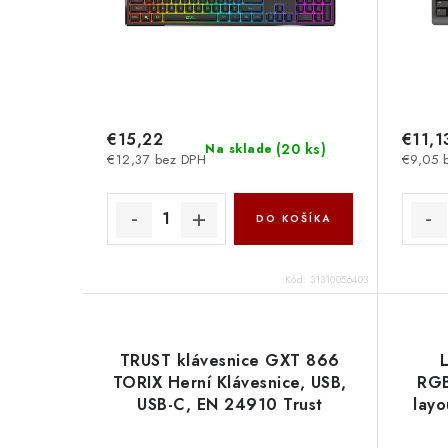
€15,22
€11,1
(
20 ks
)
Na sklade
€12,37 bez DPH
€9,05 
DO KOŠÍKA
Kód:
31310056403
TRUST klávesnice GXT 866
TORIX Herní Klávesnice, USB,
RGB
USB-C, EN 24910 Trust
lay