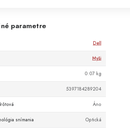
né parametre
Dell
Myši
0.07 kg
5397184289204
rôtová
Áno
nológia snímania
Optická