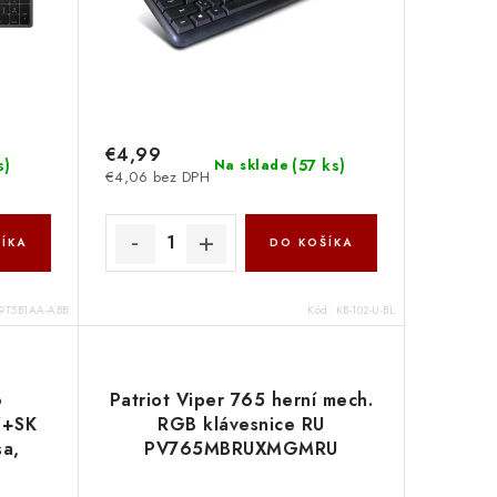
€4,99
s
)
(
57 ks
)
Na sklade
€4,06 bez DPH
ÍKA
DO KOŠÍKA
9T5B1AA-ABB
Kód:
KB-102-U-BL
6
Patriot Viper 765 herní mech.
Z+SK
RGB klávesnice RU
sa,
PV765MBRUXMGMRU
17427