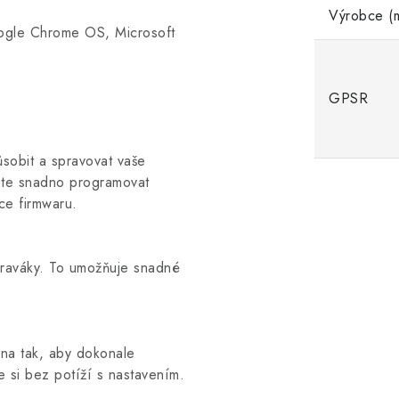
Výrobce (m
ogle Chrome OS, Microsoft
GPSR
sobit a spravovat vaše
žete snadno programovat
ace firmwaru.
 praváky. To umožňuje snadné
ena tak, aby dokonale
e si bez potíží s nastavením.