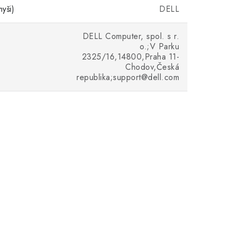
yši)
DELL
DELL Computer, spol. s r.
o.;V Parku
2325/16,14800,Praha 11-
Chodov,Česká
republika;support@dell.com