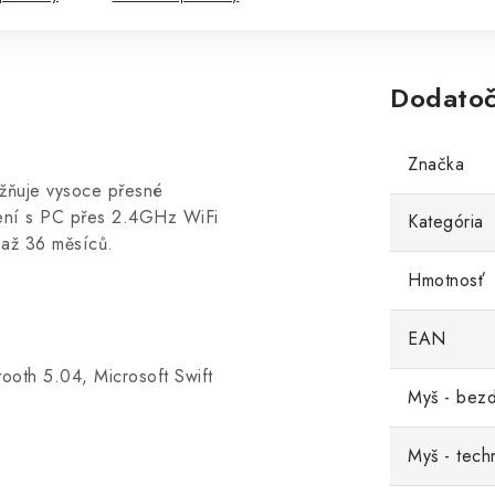
Dodatoč
Značka
žňuje vysoce přesné
ojení s PC přes 2.4GHz WiFi
Kategória
 až 36 měsíců.
Hmotnosť
EAN
ooth 5.04, Microsoft Swift
Myš - bezd
Myš - tech