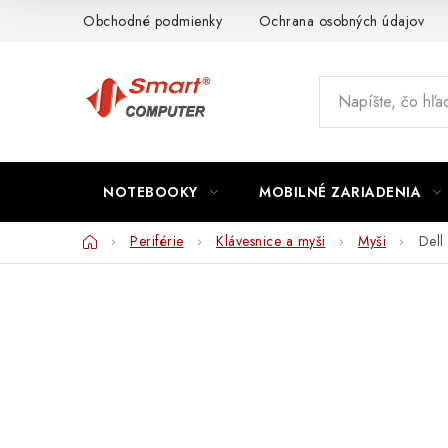
Prejsť
Obchodné podmienky
Ochrana osobných údajov
na
obsah
NOTEBOOKY
MOBILNÉ ZARIADENIA
Domov
Periférie
Klávesnice a myši
Myši
Dell