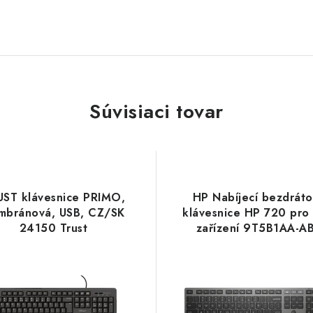
Súvisiaci tovar
UST klávesnice PRIMO,
HP Nabíjecí bezdrát
mbránová, USB, CZ/SK
klávesnice HP 720 pro 
24150 Trust
zařízení 9T5B1AA-A