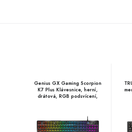
Genius GX Gaming Scorpion
TR
K7 Plus Klávesnice, herní,
me
drátová, RGB podsvícení,
copilot klávesa, CZ+SK
layout, USB, černá
31310056403