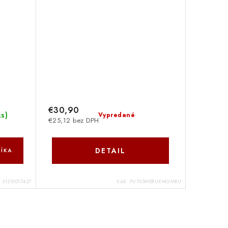
€30,90
ks
)
Vypredané
€25,12 bez DPH
DETAIL
ÍKA
:
31310017427
Kód:
PV765MBRUXMGMRU