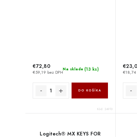
€72,80
€23,
(
13 ks
)
Na sklade
€59,19 bez DPH
€18,74
DO KOŠÍKA
Kód:
24910
Logitech® MX KEYS FOR