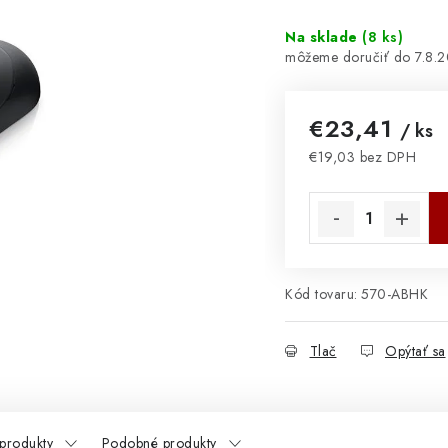
Na sklade
(
8 ks
)
7.8.
€23,41
/ ks
€19,03 bez DPH
Jednotková cena:
Kód tovaru:
570-ABHK
Tlač
Opýtať sa
 produkty
Podobné produkty