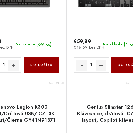
3
€59,89
(
69 ks
)
(
4 k
Na sklade
Na sklade
bez DPH
€48,69 bez DPH
DO KOŠÍKA
DO KOŠ
Kód:
24150
Kód:
Lenovo Legion K300
Genius Slimstar 12
/Drôtová USB/ CZ- SK
Klávesnice, drátová, C
out/Čierna GY41N91871
layout, Copilot kláve
USB,tenká, bílá 313100