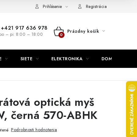
nutie
Napíšte nám
Prihlásenie
Registrácia
+421 917 636 978
Prázdny košík
po – pi: 8:00 – 18:00
NÁKUPNÝ
KOŠÍK
E
SIETE
ELEKTRONIKA
DOMÁCNOSŤ
rátová optická myš
, černá 570-ABHK
Podrobnosti hodnotenia
tené