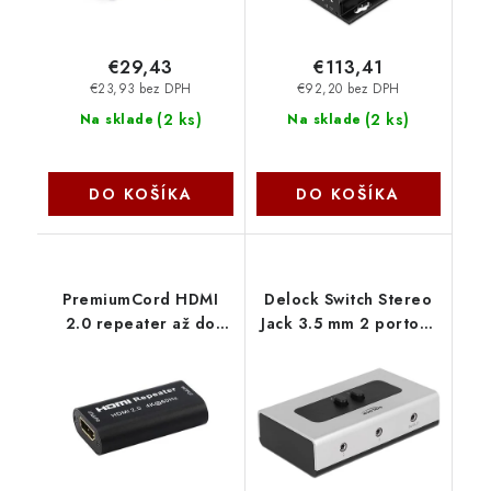
€29,43
€113,41
€23,93 bez DPH
€92,20 bez DPH
(
2 ks
)
(
2 ks
)
Na sklade
Na sklade
DO KOŠÍKA
DO KOŠÍKA
PremiumCord HDMI
Delock Switch Stereo
2.0 repeater až do
Jack 3.5 mm 2 portový
40m, 4K@60Hz
manuální obousměrný
khrep06
87699 DeLock