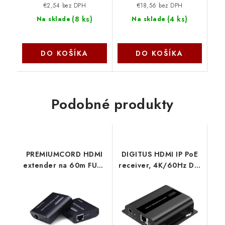
€2,54 bez DPH
€18,56 bez DPH
(
8 ks
)
(
4 ks
)
Na sklade
Na sklade
DO KOŠÍKA
DO KOŠÍKA
Podobné produkty
PREMIUMCORD HDMI
DIGITUS HDMI IP PoE
extender na 60m FULL
receiver, 4K/60Hz DS-
HD 1080p přes jeden
55354 Digitus
kabel Cat5e/6/6a/7,
EDID nastavení
khext60-7
PremiumCord