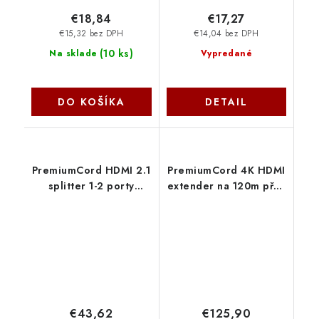
€18,84
€17,27
€15,32 bez DPH
€14,04 bez DPH
(
10 ks
)
Na sklade
Vypredané
DO KOŠÍKA
DETAIL
PremiumCord HDMI 2.1
PremiumCord 4K HDMI
splitter 1-2 porty
extender na 120m přes
khsplit2p
LAN, over IP, HDBitT
khext120-7
€43,62
€125,90