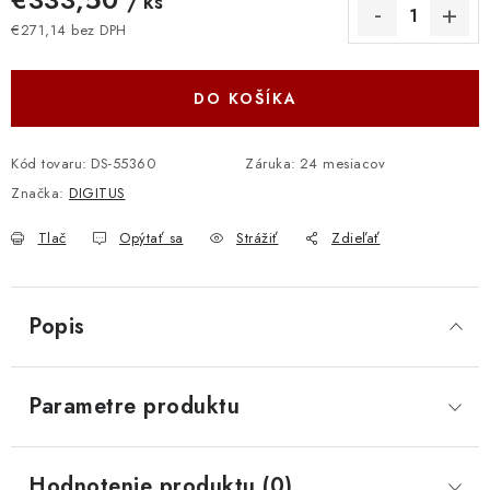
/ ks
€271,14 bez DPH
Jednotková cena:
DO KOŠÍKA
Kód tovaru:
DS-55360
Záruka
:
24 mesiacov
Značka:
DIGITUS
Tlač
Opýtať sa
Strážiť
Zdieľať
Popis
Parametre produktu
Hodnotenie produktu (0)