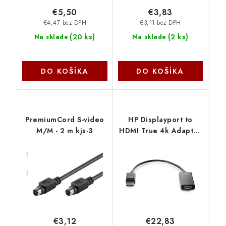
€5,50
€3,83
€4,47 bez DPH
€3,11 bez DPH
(
20 ks
)
(
2 ks
)
Na sklade
Na sklade
DO KOŠÍKA
DO KOŠÍKA
PremiumCord S-video
HP Displayport to
M/M - 2 m kjs-3
HDMI True 4k Adapter
2JA63AA
€3,12
€22,83