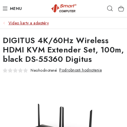
Prejsť
Hľad
na
obsah
Video karty a adaptéry
NOTEBOOKY
DIGITUS 4K/60Hz Wireless
MOBILNÉ ZARIADENIA
HDMI KVM Extender Set, 100m,
PC A KOMPONENTY
black DS-55360 Digitus
PERIFÉRIE
Podrobnosti hodnotenia
Neohodnotené
TLAČIARNE
SIETE
ELEKTRONIKA