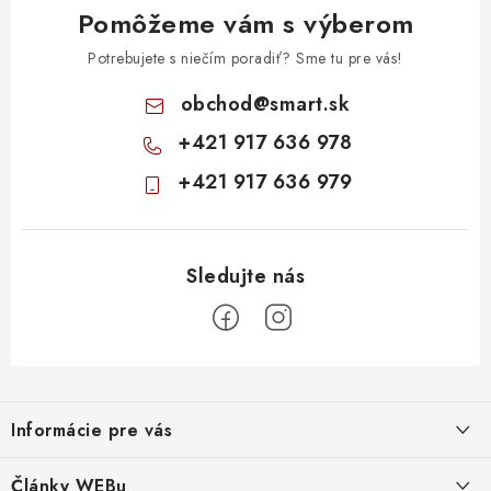
Pomôžeme vám s výberom
Potrebujete s niečím poradiť? Sme tu pre vás!
obchod
@
smart.sk
+421 917 636 978
+421 917 636 979
Z
á
Informácie pre vás
p
ä
Obchodné podmienky
Články WEBu