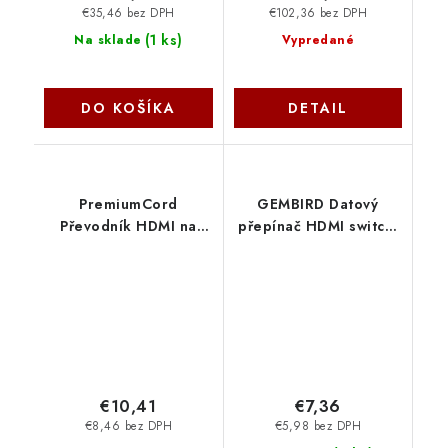
€35,46 bez DPH
€102,36 bez DPH
(
1 ks
)
Na sklade
Vypredané
DO KOŠÍKA
DETAIL
PremiumCord
GEMBIRD Datový
Převodník HDMI na
přepínač HDMI switch,
VGA se zvukem 3,5mm
3 cesty DSW-HDMI-35
stereo jack - černý
Gembird
khcon-54
€10,41
€7,36
€8,46 bez DPH
€5,98 bez DPH