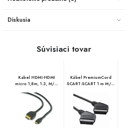
Diskusia
Súvisiaci tovar
Kabel HDMI-HDMI
Kábel PremiumCord
micro 1,8m, 1.3, M/M
SCART-SCART 1 m M/M
stíněný,zl.,č CC-HDMID-
kjss-1
6 Gembird