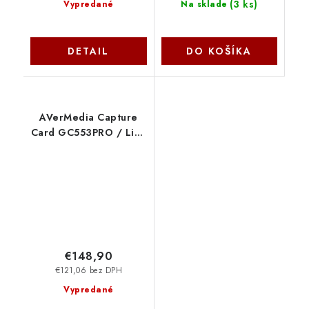
(
3 ks
)
Vypredané
Na sklade
DETAIL
DO KOŠÍKA
AVerMedia Capture
Card GC553PRO / Live
Gamer ULTRA S Black
AverMedia
€148,90
€121,06 bez DPH
Vypredané