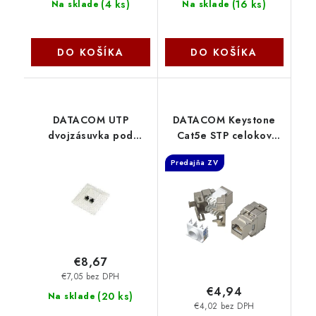
(
4 ks
)
(
16 ks
)
Na sklade
Na sklade
DO KOŠÍKA
DO KOŠÍKA
DATACOM UTP
DATACOM Keystone
dvojzásuvka pod
Cat5e STP celokov
omítku Cat6 FA-1004
beznástrojový 4042
Predajňa ZV
2454
€8,67
€7,05 bez DPH
€4,94
(
20 ks
)
Na sklade
€4,02 bez DPH