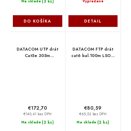
(
3 ks
)
Na sklade
Vypredané
DO KOŠÍKA
DETAIL
DATACOM UTP drát
DATACOM FTP drát
Cat5e 305m
cat6 bal.100m LSOH
OUTDOOR double
13822
jacket 1104
€172,70
€80,59
€140,41 bez DPH
€65,52 bez DPH
(
2 ks
)
(
2 ks
)
Na sklade
Na sklade