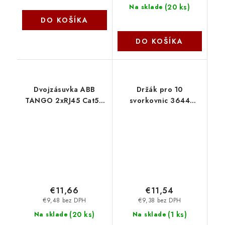
(
20 ks
)
Na sklade
DO KOŠÍKA
DO KOŠÍKA
Dvojzásuvka ABB
Držák pro 10
TANGO 2xRJ45 Cat5e
svorkovnic 3644
UTP bílá 2420
DATACOM
€11,66
€11,54
€9,48 bez DPH
€9,38 bez DPH
(
20 ks
)
(
1 ks
)
Na sklade
Na sklade