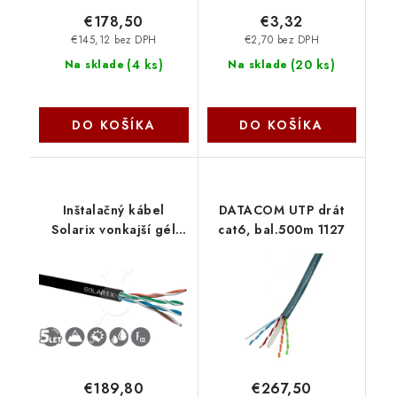
€178,50
€3,32
€145,12 bez DPH
€2,70 bez DPH
(
4 ks
)
(
20 ks
)
Na sklade
Na sklade
DO KOŠÍKA
DO KOŠÍKA
Inštalačný kábel
DATACOM UTP drát
Solarix vonkajší gél
cat6, bal.500m 1127
UTP, Cat5E, drôt, PE,
krabica 305m SXKD-5E-
UTP-PEG 27655196
€189,80
€267,50