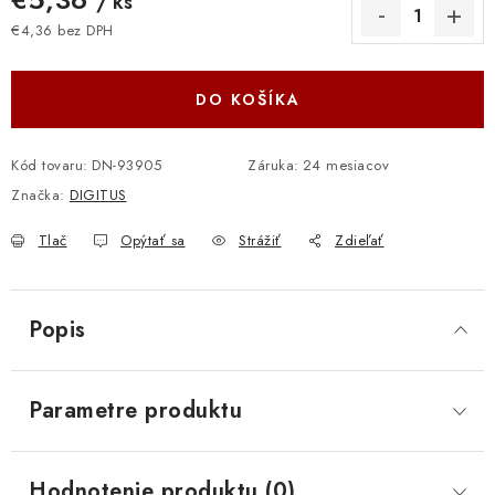
/ ks
€4,36 bez DPH
Jednotková cena:
DO KOŠÍKA
Kód tovaru:
DN-93905
Záruka
:
24 mesiacov
Značka:
DIGITUS
Tlač
Opýtať sa
Strážiť
Zdieľať
Popis
Parametre produktu
Hodnotenie produktu (0)