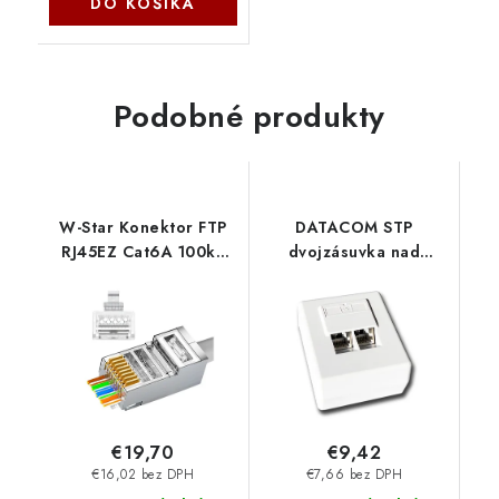
DO KOŠÍKA
Podobné produkty
W-Star Konektor FTP
DATACOM STP
RJ45EZ Cat6A 100ks
dvojzásuvka nad
3U pozlátený 6SLD
omítku Cat6 FA-1004
pass through
2457
FRJ45EZC6AS
€19,70
€9,42
€16,02 bez DPH
€7,66 bez DPH