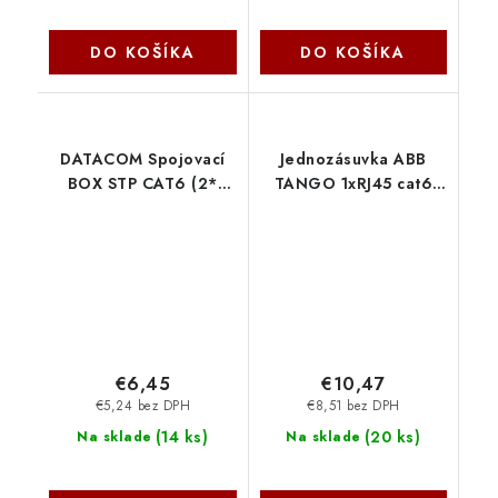
DO KOŠÍKA
DO KOŠÍKA
DATACOM Spojovací
Jednozásuvka ABB
BOX STP CAT6 (2*
TANGO 1xRJ45 cat6
zářez. pole) Silver
UTP bílá 2423
4235
€6,45
€10,47
€5,24 bez DPH
€8,51 bez DPH
(
14 ks
)
(
20 ks
)
Na sklade
Na sklade