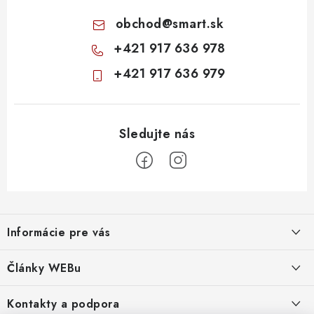
obchod
@
smart.sk
+421 917 636 978
+421 917 636 979
Z
á
Informácie pre vás
p
ä
Obchodné podmienky
Články WEBu
t
Ochrana osobných údajov
i
Dôležité oznamy
Kontakty a podpora
16.6.2026
Moja objednávka