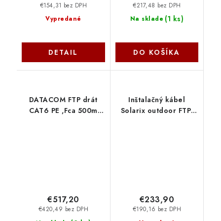
€154,31 bez DPH
€217,48 bez DPH
(
1 ks
)
Vypredané
Na sklade
DETAIL
DO KOŠÍKA
DATACOM FTP drát
Inštalačný kábel
CAT6 PE ,Fca 500m
Solarix outdoor FTP,
cívka, černý 1209
Cat5E, drôt, PE,
samonosný, cievka 305
m SXKD-5E-FTP-PE-SAM
27655195
€517,20
€233,90
€420,49 bez DPH
€190,16 bez DPH