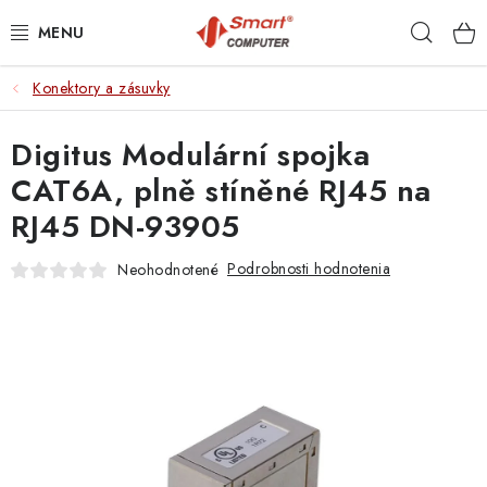
Prejsť
Hľad
na
obsah
Konektory a zásuvky
NOTEBOOKY
Digitus Modulární spojka
MOBILNÉ ZARIADENIA
CAT6A, plně stíněné RJ45 na
PC A KOMPONENTY
RJ45 DN-93905
PERIFÉRIE
Podrobnosti hodnotenia
Neohodnotené
TLAČIARNE
SIETE
ELEKTRONIKA