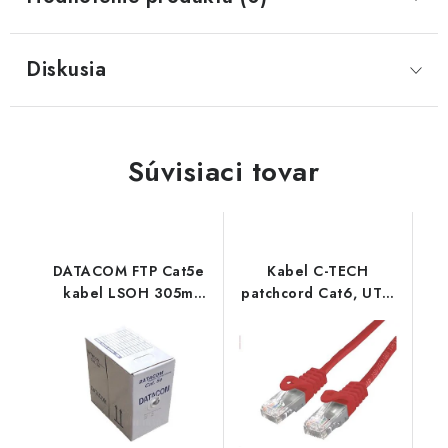
Diskusia
Súvisiaci tovar
DATACOM FTP Cat5e
Kabel C-TECH
kabel LSOH 305m
patchcord Cat6, UTP,
(lanko) šedý 12101
červený, 3m CB-PP6-3R
C-Tech