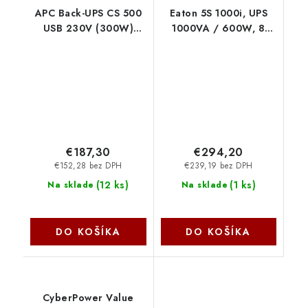
APC Back-UPS CS 500
Eaton 5S 1000i, UPS
USB 230V (300W)
1000VA / 600W, 8
BK500EI
zásuviek IEC 5S1000i
€187,30
€294,20
€152,28 bez DPH
€239,19 bez DPH
(
12 ks
)
(
1 ks
)
Na sklade
Na sklade
DO KOŠÍKA
DO KOŠÍKA
CyberPower Value