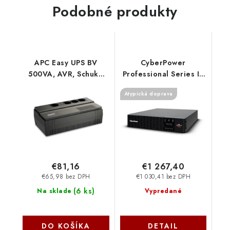
Podobné produkty
APC Easy UPS BV
CyberPower
500VA, AVR, Schuko
Professional Series III
Outlet, 230V BV500I-
RackMount
Atypická doprava
GR
3000VA/3000W, 2U
PR3000ERT2U Cyber
Power Systems
€81,16
€1 267,40
€65,98 bez DPH
€1 030,41 bez DPH
(
6 ks
)
Na sklade
Vypredané
DO KOŠÍKA
DETAIL