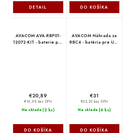
DETAIL
DO KOŠÍKA
AVACOM AVA-RBP01-
AVACOM Náhrada za
12072-KIT - baterie pro
RBC4 - batéria pre UPS
UPS Belkin,
AVA-RBC4 Avacom
CyberPower, EATON,
Effekta, FSP Fortron,
Legran Avacom
€20,89
€31
€16,98 bez DPH
€25,20 bez DPH
(
2 ks
)
(
4 ks
)
Na sklade
Na sklade
DO KOŠÍKA
DO KOŠÍKA