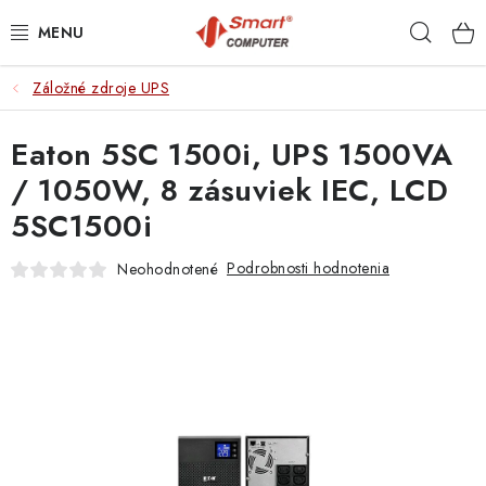
Prejsť
Hľad
na
obsah
Záložné zdroje UPS
NOTEBOOKY
Eaton 5SC 1500i, UPS 1500VA
MOBILNÉ ZARIADENIA
/ 1050W, 8 zásuviek IEC, LCD
PC A KOMPONENTY
5SC1500i
PERIFÉRIE
Podrobnosti hodnotenia
Neohodnotené
TLAČIARNE
SIETE
ELEKTRONIKA