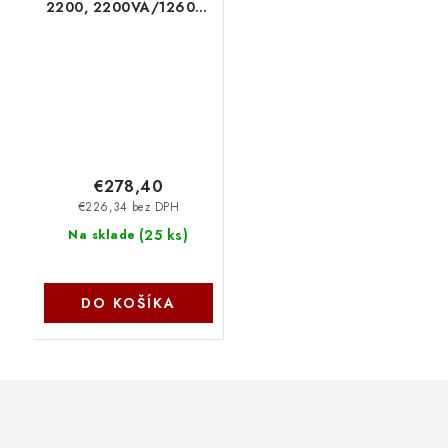
2200, 2200VA/1260W
LCD, 6x IE C13
zásuvka, RJ11/RJ45,
USB, RS232
Value2200EILCD
Cyber Power Systems
€278,40
€226,34 bez DPH
(
25 ks
)
Na sklade
DO KOŠÍKA