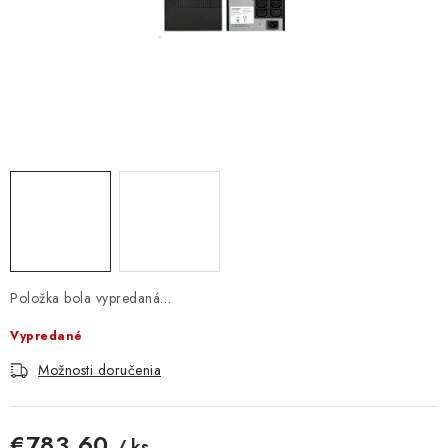
DOMÁCNOSŤ
: DOBRÁ CENA
: PREDAJŇA ZV
: OBĽÚBENÉ PRODUKTY
: TOP PRODUKTY
: NOVÉ PRODUKTY
Položka bola vypredaná…
ZNAČKY
Vypredané
Obchodné podmienky
Možnosti doručenia
Ochrana osobných údajov
Moja objednávka
Odstúpenie od zmluvy
Formuláre na stiahnutie
Napíšte nám
€783,60
/ ks