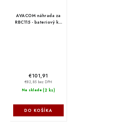
AVACOM náhrada za
RBC115 - bateriový kit
pro renovaci RBC115
(4ks baterií) AVA-
RBC115-KIT Avacom
€101,91
€82,85 bez DPH
(
2 ks
)
Na sklade
DO KOŠÍKA