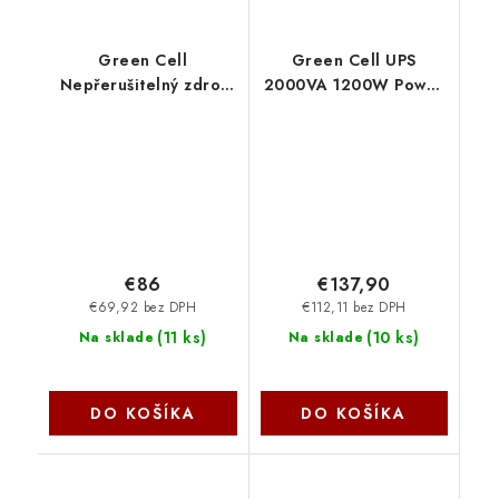
Green Cell
Green Cell UPS
Nepřerušitelný zdroj
2000VA 1200W Power
napájení UPS 1000VA
Proof UPS05
600W s LCD displejem
| VERZE EU | 2x Schuko
2x IEC zásuvky UPS03
€86
€137,90
€69,92 bez DPH
€112,11 bez DPH
(
11 ks
)
(
10 ks
)
Na sklade
Na sklade
DO KOŠÍKA
DO KOŠÍKA