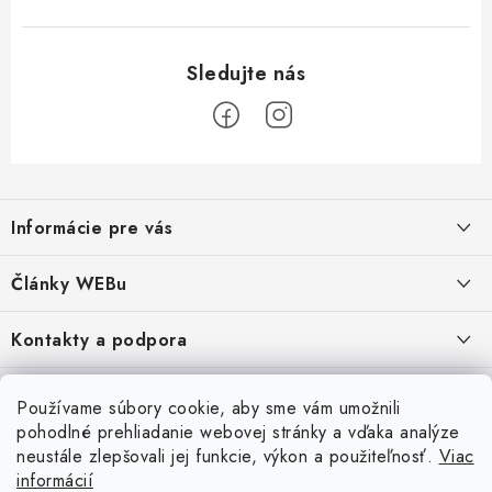
Z
á
Informácie pre vás
p
ä
Obchodné podmienky
Články WEBu
t
Ochrana osobných údajov
i
Dôležité oznamy
Kontakty a podpora
16.6.2026
e
Moja objednávka
Predajňa a sídlo spoločnosti
Servisné služby
Odstúpenie od zmluvy
Nákup na splátky
Používame súbory cookie, aby sme vám umožnili
2.8.2022
23.10.2022
pohodlné prehliadanie webovej stránky a vďaka analýze
Formuláre na stiahnutie
Servis a služby pre Vás
Doprava - UPS
Doprava - Packeta
Splátky - Home Credit
neustále zlepšovali jej funkcie, výkon a použiteľnosť.
Viac
Doprava a Platba
5.3.2022
Ako nakupovať
informácií
Napíšte nám
4.3.2022