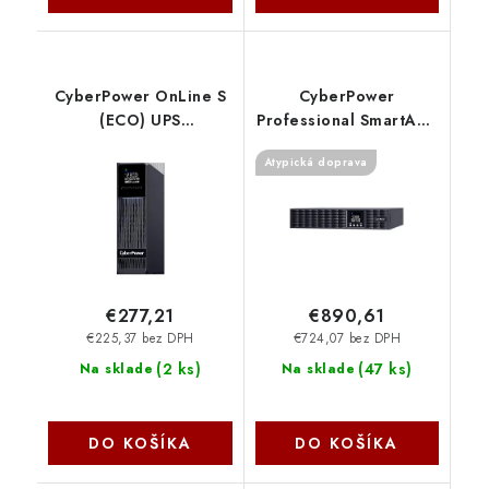
CyberPower OnLine S
CyberPower
(ECO) UPS
Professional SmartApp
1000VA/900W, Tower
OnLine S
Atypická doprava
OLS1KECR Cyber
3000VA/2700W,2U
Power Systems
OLS3000ERT2UA
Cyber Power Systems
€277,21
€890,61
€225,37 bez DPH
€724,07 bez DPH
(
2 ks
)
(
47 ks
)
Na sklade
Na sklade
DO KOŠÍKA
DO KOŠÍKA