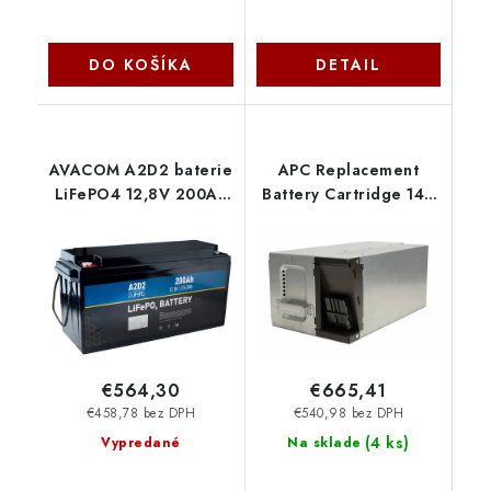
DO KOŠÍKA
DETAIL
AVACOM A2D2 baterie
APC Replacement
LiFePO4 12,8V 200Ah
Battery Cartridge 143
M8 LFA2-12V200C10-
APCRBC143
M8B3 Avacom
€564,30
€665,41
€458,78 bez DPH
€540,98 bez DPH
(
4 ks
)
Vypredané
Na sklade