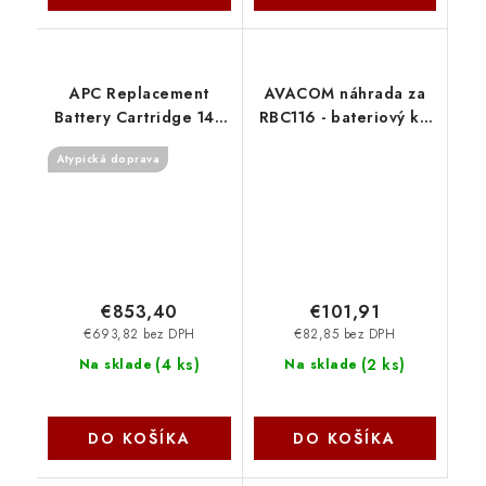
APC Replacement
AVACOM náhrada za
Battery Cartridge 140
RBC116 - bateriový kit
APCRBC140
pro renovaci RBC116
Atypická doprava
(4ks baterií) AVA-
RBC116-KIT Avacom
€853,40
€101,91
€693,82 bez DPH
€82,85 bez DPH
(
4 ks
)
(
2 ks
)
Na sklade
Na sklade
DO KOŠÍKA
DO KOŠÍKA