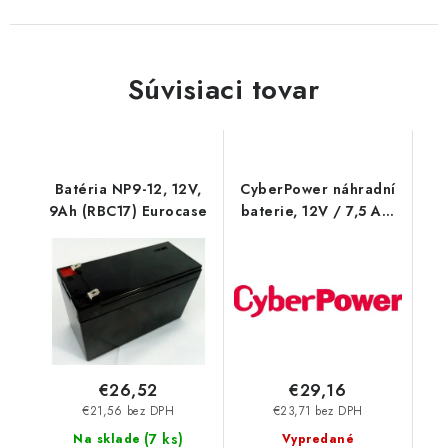
Súvisiaci tovar
Batéria NP9-12, 12V,
CyberPower náhradní
9Ah (RBC17) Eurocase
baterie, 12V / 7,5 Ah,
pro UT1500E-FR
RBP0089 Cyber Power
Systems
€26,52
€29,16
€21,56 bez DPH
€23,71 bez DPH
(
7 ks
)
Na sklade
Vypredané