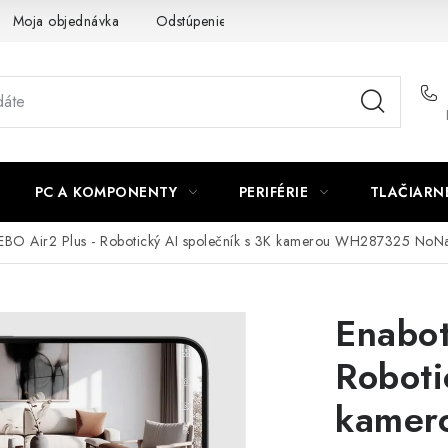
Moja objednávka
Odstúpenie od zmluvy
Formuláre na stiah
PC A KOMPONENTY
PERIFÉRIE
TLAČIARN
EBO Air2 Plus - Robotický AI společník s 3K kamerou WH287325 No
Enabot
Roboti
kamer