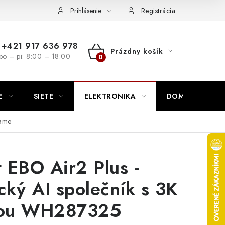
nutie
Napíšte nám
Prihlásenie
Registrácia
+421 917 636 978
Prázdny košík
po – pi: 8:00 – 18:00
NÁKUPNÝ
KOŠÍK
E
SIETE
ELEKTRONIKA
DOMÁCNOSŤ
Name
 EBO Air2 Plus -
cký AI společník s 3K
ou WH287325