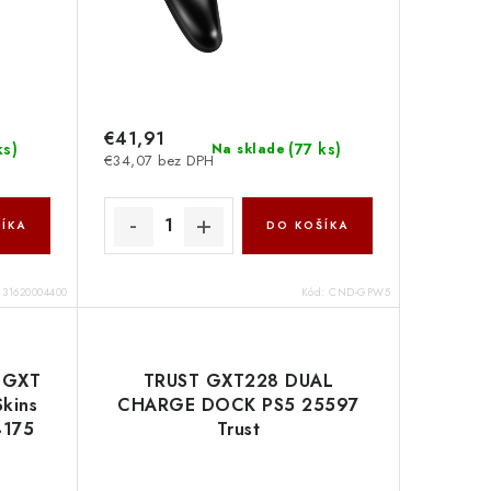
€41,91
ks
)
(
77 ks
)
Na sklade
€34,07 bez DPH
ÍKA
DO KOŠÍKA
:
31620004400
Kód:
CND-GPW5
č GXT
TRUST GXT228 DUAL
Skins
CHARGE DOCK PS5 25597
4175
Trust