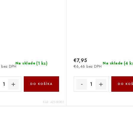
€7,95
(
1 ks
)
(
4 k
Na sklade
Na sklade
 bez DPH
€6,46 bez DPH
DO KOŠÍKA
DO KOŠ
Kód:
4Z1-00002