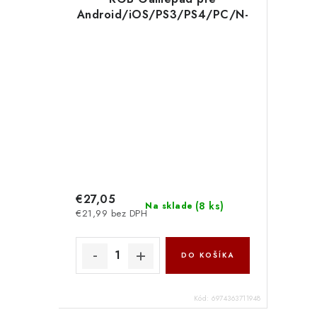
Android/iOS/PS3/PS4/PC/N-
Switch Gray 6974363711948
NoName
€27,05
(
8 ks
)
Na sklade
€21,99 bez DPH
DO KOŠÍKA
Kód:
6974363711948