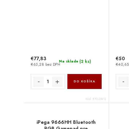
€77,83
€50
(
2 ks
)
Na sklade
€63,28 bez DPH
€40,65
DO KOŠÍKA
Kód:
EP2-29912
iPega 9666HH Bluetooth
RGB Gamepad pre