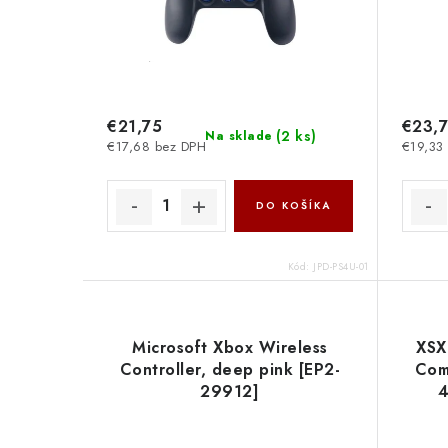
€21,75
€23,
(
2 ks
)
Na sklade
€17,68 bez DPH
€19,33
DO KOŠÍKA
Kód:
JPD-PS4U-01
Microsoft Xbox Wireless
XSX
Controller, deep pink [EP2-
Com
29912]
4