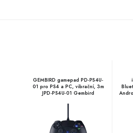
GEMBIRD gamepad PD-PS4U-
01 pro PS4 a PC, vibrační, 3m
Blue
JPD-PS4U-01 Gembird
Andr
TV/N