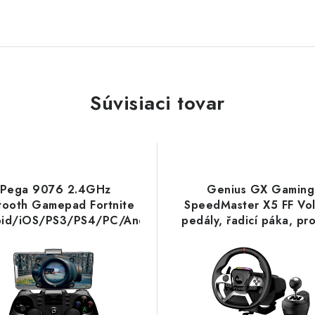
Súvisiaci tovar
iPega 9076 2.4GHz
Genius GX Gaming
tooth Gamepad Fortnite
SpeedMaster X5 FF Vol
oid/iOS/PS3/PS4/PC/Android
pedály, řadicí páka, pr
-Switch 6987264390761
PS4, Xbox One, vibra
NoName
černo-stříbrný 316200