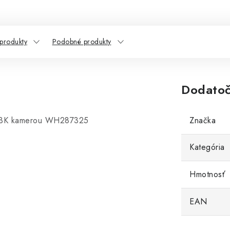
 produkty
Podobné produkty
Dodatoč
 s 3K kamerou WH287325
Značka
Kategória
Hmotnosť
EAN