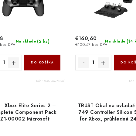
78
€160,60
(
2 ks
)
(
14 
Na sklade
Na sklade
 bez DPH
€130,57 bez DPH
DO KOŠÍKA
DO KOŠ
Kód:
6987264390761
Kód
 - Xbox Elite Series 2 –
TRUST Obal na ovlada
plete Component Pack
749 Controller Silicon 
Z1-00002 Microsoft
for Xbox, průhledná 2
Trust