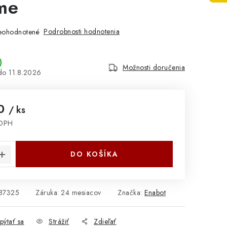
me
Podrobnosti hodnotenia
eohodnotené
)
Možnosti doručenia
11.8.2026
70
/ ks
 DPH
cena:
DO KOŠÍKA
87325
Záruka
:
24 mesiacov
Značka:
Enabot
pýtať sa
Strážiť
Zdieľať