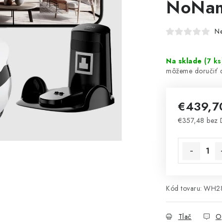
NoNa
N
Na sklade
(
7 ks
€439,
€357,48 bez
Jednotková 
Kód tovaru:
WH2
Tlač
O