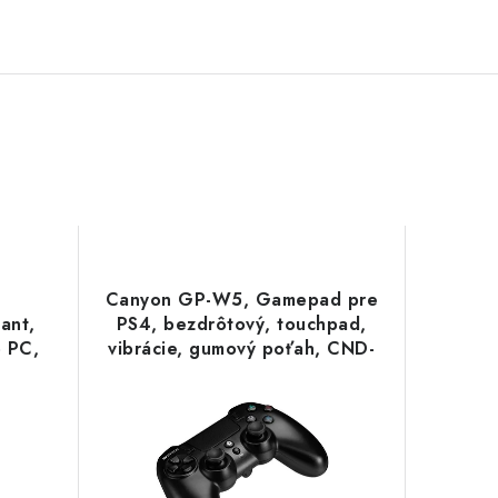
Canyon GP-W5, Gamepad pre
ant,
PS4, bezdrôtový, touchpad,
o PC,
vibrácie, gumový poťah, CND-
ce,
GPW5
04400