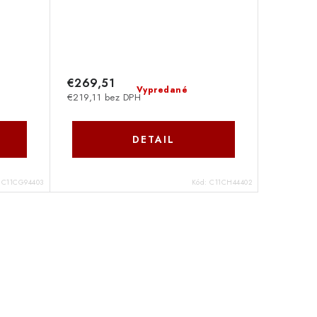
€269,51
Vypredané
€219,11 bez DPH
DETAIL
:
C11CG94403
Kód:
C11CH44402