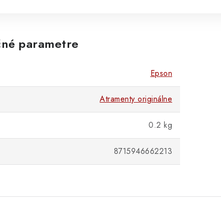
né parametre
Epson
Atramenty originálne
0.2 kg
8715946662213