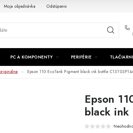
Moja objednávka
Odstúpenie od zmluvy
Formuláre na stiah
PC A KOMPONENTY
PERIFÉRIE
TLAČIARN
originálne
Epson 110 EcoTank Pigment black ink bottle C13T03P14
Epson 11
black in
Neohodno