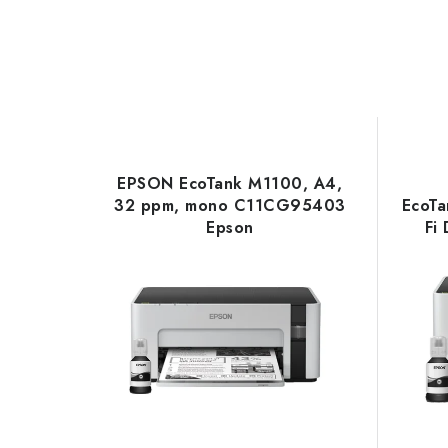
EPSON EcoTank M1100, A4,
32 ppm, mono C11CG95403
EcoTa
Epson
Fi