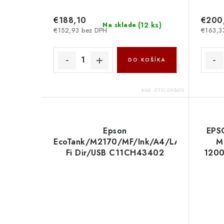
€188,10
€200
(
12 ks
)
Na sklade
€152,93 bez DPH
€163,3
DO KOŠÍKA
Kód:
C11CG95403
Epson
EPSO
EcoTank/M2170/MF/Ink/A4/LAN/Wi-
M
Fi Dir/USB C11CH43402
1200
Wi-F
Trad