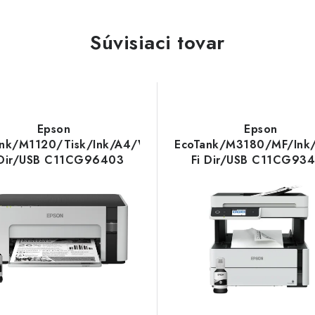
Súvisiaci tovar
Epson
Epson
nk/M1120/Tisk/Ink/A4/Wi-
EcoTank/M3180/MF/Ink
 Dir/USB C11CG96403
Fi Dir/USB C11CG93