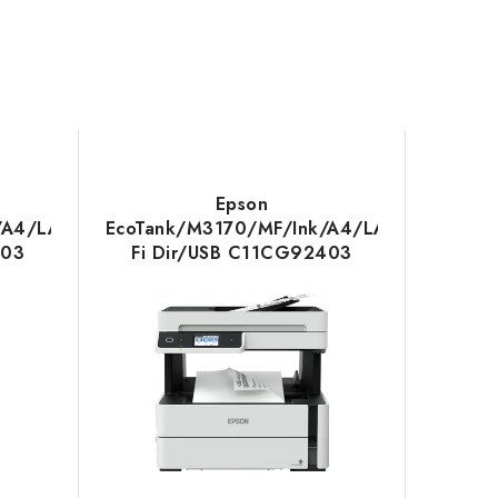
Epson
/A4/LAN/Wi-
EcoTank/M3170/MF/Ink/A4/LAN/Wi-
403
Fi Dir/USB C11CG92403