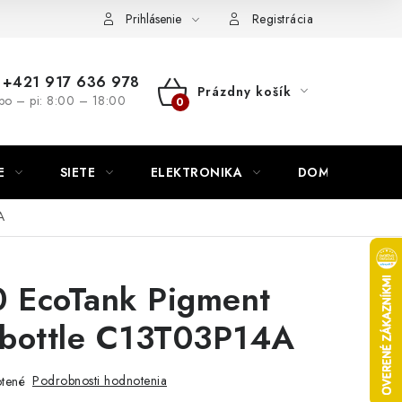
nutie
Napíšte nám
Prihlásenie
Registrácia
+421 917 636 978
Prázdny košík
po – pi: 8:00 – 18:00
NÁKUPNÝ
KOŠÍK
E
SIETE
ELEKTRONIKA
DOMÁCNOSŤ
A
0 EcoTank Pigment
k bottle C13T03P14A
Podrobnosti hodnotenia
tené