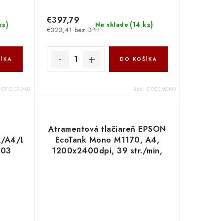
€397,79
ks
)
(
14 ks
)
Na sklade
€323,41 bez DPH
ÍKA
DO KOŠÍKA
:
C11CG93403
Kód:
C11CG92403
Atramentová tlačiareň EPSON
k/A4/LAN/Wi-
EcoTank Mono M1170, A4,
403
1200x2400dpi, 39 str./min,
USB, duplex, 3 roky záruka po
registráci C11CH44402 Epson