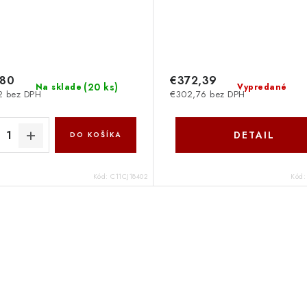
,80
€372,39
(
20 ks
)
Na sklade
Vypredané
2 bez DPH
€302,76 bez DPH
DETAIL
DO KOŠÍKA
Kód:
C11CJ18402
Kód