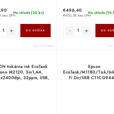
,90
€496,40
(
20 ks
)
(
16 
Na sklade
Na sklade
3 bez DPH
€403,58 bez DPH
DO KOŠÍKA
DO KOŠ
Kód:
C11CG96403
Kód
N tiskárna ink EcoTank
Epson
ono M2120, 3in1,A4,
EcoTank/M1180/Tisk/In
x2400dpi, 32ppm, USB,
Fi Dir/USB C11CG94
i, 3 roky záruka po reg.,
e In 500 Kč C11CJ18402
Epson