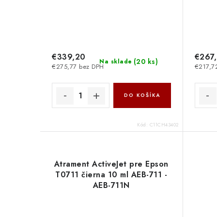
€339,20
€267
(
20 ks
)
Na sklade
€275,77 bez DPH
€217,7
DO KOŠÍKA
Kód:
C11CH43402
Atrament ActiveJet pre Epson
T0711 čierna 10 ml AEB-711 -
AEB-711N