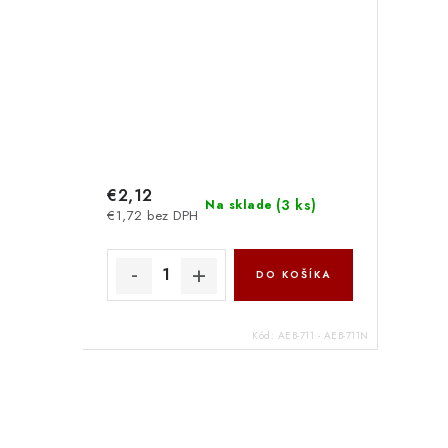
€2,12
(
3 ks
)
Na sklade
€1,72 bez DPH
DO KOŠÍKA
Kód:
AEB-711 - AEB-711N