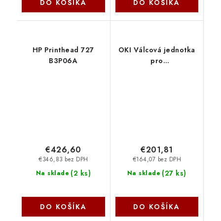
DO KOŠÍKA
DO KOŠÍKA
HP Printhead 727
OKI Válcová jednotka
B3P06A
pro
C301/C321/C331/C332/C5
(až 30 tis. čb stran, až
20 t 44968301
€426,60
€201,81
€346,83 bez DPH
€164,07 bez DPH
(
2 ks
)
(
27 ks
)
Na sklade
Na sklade
DO KOŠÍKA
DO KOŠÍKA