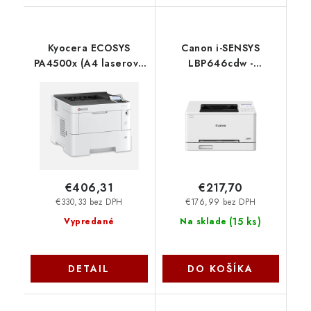
Kyocera ECOSYS
Canon i-SENSYS
PA4500x (A4 laserová
LBP646cdw -
tlačiareň, duplex, USB,
A4/LAN/WiFi/25ppm/colour
LAN, 45 ppm)
6929C007
110C0Y3NL0
€406,31
€217,70
€330,33 bez DPH
€176,99 bez DPH
(
15 ks
)
Vypredané
Na sklade
DETAIL
DO KOŠÍKA