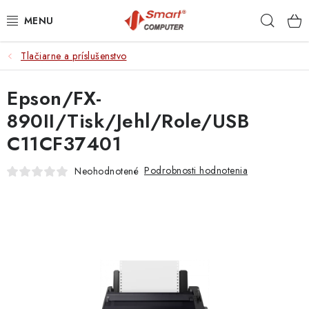
Prejsť
Hľad
na
obsah
Tlačiarne a príslušenstvo
NOTEBOOKY
Epson/FX-
MOBILNÉ ZARIADENIA
890II/Tisk/Jehl/Role/USB
PC A KOMPONENTY
C11CF37401
PERIFÉRIE
Podrobnosti hodnotenia
Neohodnotené
TLAČIARNE
SIETE
ELEKTRONIKA