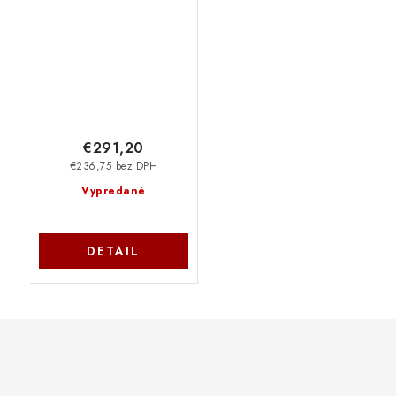
A4, USB, Wi-Fi, duplex)
3G652F
€291,20
€236,75 bez DPH
Vypredané
DETAIL