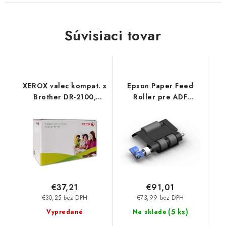
Súvisiaci tovar
XEROX valec kompat. s
Epson Paper Feed
Brother DR-2100,
Roller pre ADF
12.000str B
AMC4000/5000/6000
003R99782 Xerox
C12C937341
€37,21
€91,01
€30,25 bez DPH
€73,99 bez DPH
(
5 ks
)
Vypredané
Na sklade