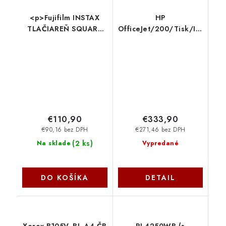
<p>Fujifilm INSTAX
HP
TLAČIAREŇ SQUARE
OfficeJet/200/Tisk/Ink/A4/
LINK biela</p>
Fi/USB CZ993A-670
16785470
€110,90
€333,90
€90,16 bez DPH
€271,46 bez DPH
(
2 ks
)
Na sklade
Vypredané
DO KOŠÍKA
DETAIL