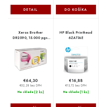
DETAIL
DO KOŠÍKA
Xerox Brother
HP Black Printhead
DR2590, 15.000 pgs,
6ZA11AE
drum 801L01376
€64,30
€16,88
€52,28 bez DPH
€13,72 bez DPH
(
2 ks
)
(
1 ks
)
Na sklade
Na sklade