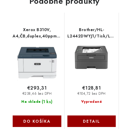
Podobné produkty
Xerox B310V,
Brother/HL-
A4,ČB,duplex,40ppm,wifi
L2442DWYJ1/Tisk/Laser/A4
B310V_DNI
Fi Dir/USB
HLL2442DWYJ1
€293,31
€128,81
€238,46 bez DPH
€104,72 bez DPH
(
1 ks
)
Na sklade
Vypredané
DO KOŠÍKA
DETAIL