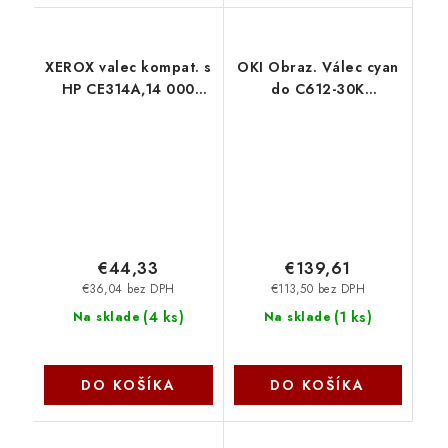
XEROX valec kompat. s
OKI Obraz. Válec cyan
HP CE314A,14 000
do C612-30K
str.,black 006R03356
46507307
Xerox
€44,33
€139,61
€36,04 bez DPH
€113,50 bez DPH
(
4 ks
)
(
1 ks
)
Na sklade
Na sklade
DO KOŠÍKA
DO KOŠÍKA