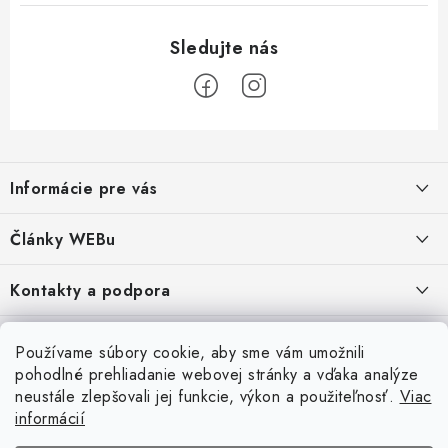
Z
á
Informácie pre vás
p
ä
Obchodné podmienky
Články WEBu
t
Ochrana osobných údajov
i
Dôležité oznamy
Kontakty a podpora
16.6.2026
e
Moja objednávka
Predajňa a sídlo spoločnosti
Servisné služby
Odstúpenie od zmluvy
Nákup na splátky
Používame súbory cookie, aby sme vám umožnili
2.8.2022
23.10.2022
pohodlné prehliadanie webovej stránky a vďaka analýze
Formuláre na stiahnutie
Servis a služby pre Vás
Doprava - UPS
Doprava - Packeta
Splátky - Home Credit
neustále zlepšovali jej funkcie, výkon a použiteľnosť.
Viac
Doprava a Platba
5.3.2022
Ako nakupovať
informácií
Napíšte nám
4.3.2022
18.3.2022