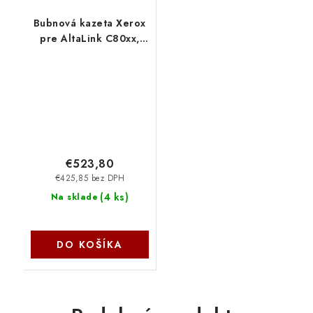
Bubnová kazeta Xerox
pre AltaLink C80xx,
WorkCentre
75xx/78xx/79xx (125
000 strán za minútu))
(R1-4) 013R00662
€523,80
€425,85 bez DPH
(
4 ks
)
Na sklade
DO KOŠÍKA