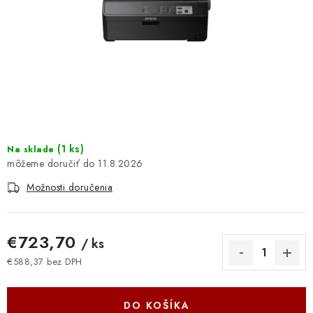
DOMÁCNOSŤ
: DOBRÁ CENA
: PREDAJŇA ZV
: OBĽÚBENÉ PRODUKTY
: TOP PRODUKTY
(
1 ks
)
Na sklade
11.8.2026
: NOVÉ PRODUKTY
Možnosti doručenia
ZNAČKY
€723,70
/ ks
Obchodné podmienky
Ochrana osobných údajov
€588,37 bez DPH
Jednotková cena:
Moja objednávka
Odstúpenie od zmluvy
Formuláre na stiahnutie
Napíšte nám
DO KOŠÍKA