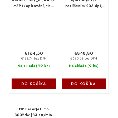
Xerox B105V_BI, A4 ČB
RJ-4250WB (s
MFP (kopírování, tisk,
rozlíšením 203 dpi,
skenování), 20ppm,
USB, bluetooth)
USB, Wifi, Apple
RJ4250WBZ1 Brother
AirPrint
€164,50
€848,80
€133,74 bez DPH
€690,08 bez DPH
(
99 ks
)
(
9 ks
)
Na sklade
Na sklade
DO KOŠÍKA
DO KOŠÍKA
HP LaserJet Pro
3002dw (33 str/min,