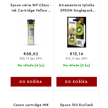
Epson série WF-C5xxx -
Atramentová tyčinka
Ink Cartridge Yellow L
EPSON Singlepack
C13T944440
"Kiwi" Yellow 202
Claria Premium Ink 4,1
ml C13T02F44010
Epson
€68,62
€15,14
€55,79 bez DPH
€12,31 bez DPH
(
4 ks
)
(
3 ks
)
Na sklade
Na sklade
DO KOŠÍKA
DO KOŠÍKA
Canon cartridge INK
Epson 103 EcoTank