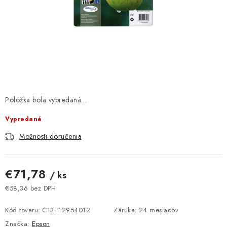
DOMÁCNOSŤ
: DOBRÁ CENA
: PREDAJŇA ZV
: OBĽÚBENÉ PRODUKTY
Položka bola vypredaná…
: TOP PRODUKTY
Vypredané
: NOVÉ PRODUKTY
Možnosti doručenia
ZNAČKY
€71,78
/ ks
Obchodné podmienky
Ochrana osobných údajov
€58,36 bez DPH
Jednotková cena:
Moja objednávka
Odstúpenie od zmluvy
Kód tovaru:
C13T12954012
Záruka
:
24 mesiacov
Formuláre na stiahnutie
Napíšte nám
Značka:
Epson