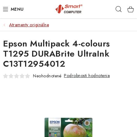
Prejsť
Hľad
na
obsah
Atramenty originálne
NOTEBOOKY
Epson Multipack 4-colours
MOBILNÉ ZARIADENIA
T1295 DURABrite UltraInk
PC A KOMPONENTY
C13T12954012
PERIFÉRIE
Podrobnosti hodnotenia
Neohodnotené
TLAČIARNE
SIETE
ELEKTRONIKA