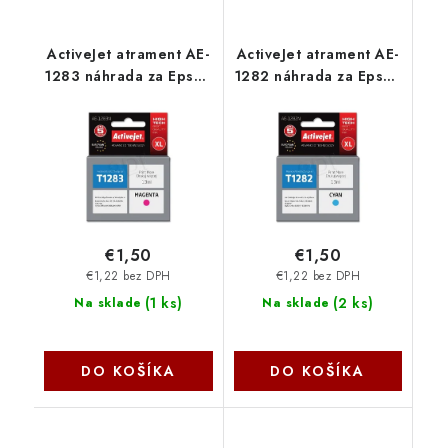
ActiveJet atrament AE-
ActiveJet atrament AE-
1283 náhrada za Epson
1282 náhrada za Epson
T1283 magenta 13 ml
T1282 cyan 13 ml AE-
AE-1283 - AE-1283N
1282 - AE-1282N
€1,50
€1,50
€1,22 bez DPH
€1,22 bez DPH
(
1 ks
)
(
2 ks
)
Na sklade
Na sklade
DO KOŠÍKA
DO KOŠÍKA