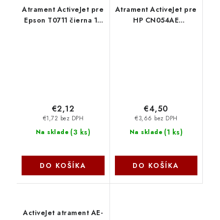
Atrament ActiveJet pre
Atrament ActiveJet pre
Epson T0711 čierna 10
HP CN054AE
ml AEB-711 - AEB-711N
(no.933XL) Cyan 14ml
AH-933CRX
€2,12
€4,50
€1,72 bez DPH
€3,66 bez DPH
(
3 ks
)
(
1 ks
)
Na sklade
Na sklade
DO KOŠÍKA
DO KOŠÍKA
ActiveJet atrament AE-