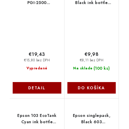
PGI-2500
Black ink bottle
Y/Yellow/9,6ml
C13T00S14A
9303B001
€19,43
€9,98
€15,80 bez DPH
€8,11 bez DPH
(
100 ks
)
Vypredané
Na sklade
DETAIL
DO KOŠÍKA
Epson 103 EcoTank
Epson singlepack,
Cyan ink bottle
Black 603
C13T00S24A
C13T03U14010