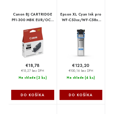
Canon BJ CARTRIDGE
Epson XL Cyan Ink pro
PFI-300 MBK EUR/OCN
WF-C53xx/WF-C58xx
4192C001
Series C13T11D240
€18,78
€123,20
€15,27 bez DPH
€100,16 bez DPH
(
3 ks
)
(
4 ks
)
Na sklade
Na sklade
DO KOŠÍKA
DO KOŠÍKA