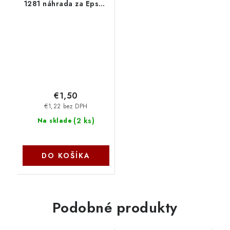
1281 náhrada za Epson
T1281 čierna 15 ml AE-
1281 - AE-1281N
€1,50
€1,22 bez DPH
(
2 ks
)
Na sklade
DO KOŠÍKA
Podobné produkty