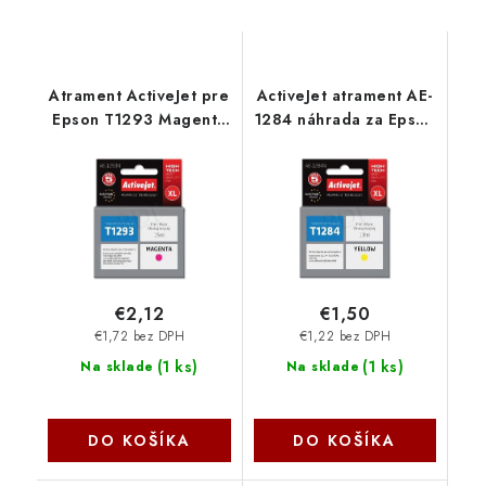
Atrament ActiveJet pre
ActiveJet atrament AE-
Epson T1293 Magenta
1284 náhrada za Epson
15 ml AE-1293 - AE-
T1284 yellow 13 ml AE-
1293N
1284 - AE-1284N
€2,12
€1,50
€1,72 bez DPH
€1,22 bez DPH
(
1 ks
)
(
1 ks
)
Na sklade
Na sklade
DO KOŠÍKA
DO KOŠÍKA