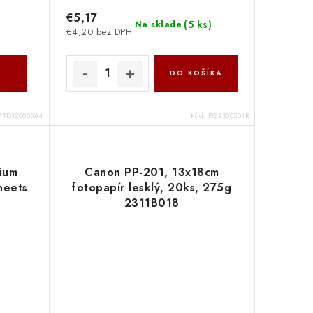
€5,17
(
5 ks
)
Na sklade
€4,20 bez DPH
DO KOŠÍKA
PTD120005A4
Kód:
PG2300504R
ium
Canon PP-201, 13x18cm
heets
fotopapír lesklý, 20ks, 275g
2311B018