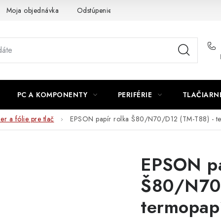
Moja objednávka
Odstúpenie od zmluvy
Formuláre na stiah
PC A KOMPONENTY
PERIFÉRIE
TLAČIARN
er a fólie pre tlač
EPSON papír rolka Š80/N70/D12 (TM-T88) - t
EPSON pa
Š80/N70/
termopap