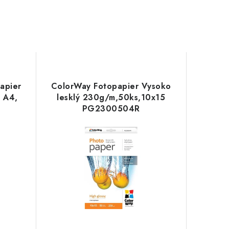
apier
ColorWay Fotopapier Vysoko
, A4,
lesklý 230g/m,50ks,10x15
PG2300504R