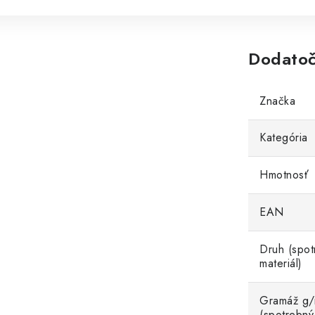
Dodatoč
Značka
Kategória
Hmotnosť
EAN
Druh (spot
materiál)
Gramáž g
(spotrebný 