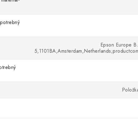
spotrebný
Epson Europe B
5,1101BA,Amsterdam,Netherlands;productco
otrebný
Položk