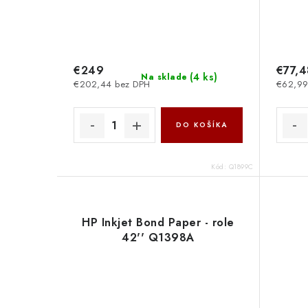
€249
€77,4
(
4 ks
)
Na sklade
€202,44 bez DPH
€62,99
DO KOŠÍKA
Kód:
Q1899C
HP Inkjet Bond Paper - role
42'' Q1398A