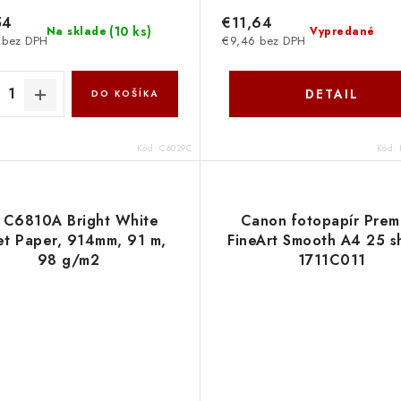
54
€11,64
(
10 ks
)
Na sklade
Vypredané
 bez DPH
€9,46 bez DPH
DETAIL
DO KOŠÍKA
Kód:
C6029C
Kód:
 C6810A Bright White
Canon fotopapír Prem
jet Paper, 914mm, 91 m,
FineArt Smooth A4 25 s
98 g/m2
1711C011