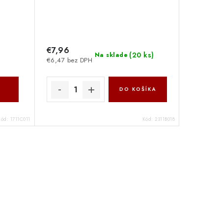
€7,96
(
20 ks
)
Na sklade
€6,47 bez DPH
DO KOŠÍKA
Kód:
1711C011
Kód:
2311B018