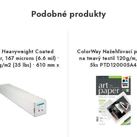
Podobné produkty
 Heavyweight Coated
ColorWay Nažehľovací p
, 167 microns (6.6 mil) •
na tmavý textil 120g/m
g/m2 (35 lbs) • 610 mm x
5ks PTD120005A4
30.5 m, C6029C