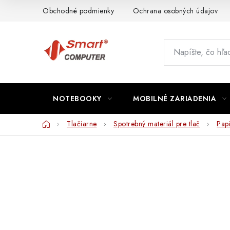
Prejsť
Obchodné podmienky
Ochrana osobných údajov
na
obsah
NOTEBOOKY
MOBILNÉ ZARIADENIA
Domov
Tlačiarne
Spotrebný materiál pre tlač
Papi