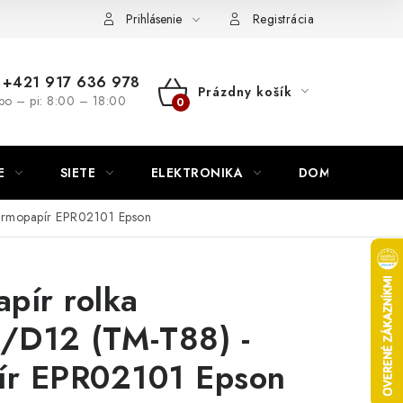
nutie
Napíšte nám
Prihlásenie
Registrácia
+421 917 636 978
Prázdny košík
po – pi: 8:00 – 18:00
NÁKUPNÝ
KOŠÍK
E
SIETE
ELEKTRONIKA
DOMÁCNOSŤ
ermopapír EPR02101 Epson
pír rolka
D12 (TM-T88) -
ír EPR02101 Epson