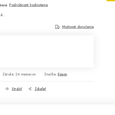
Podrobnosti hodnotenia
tené
aná…
Možnosti doručenia
Záruka
:
24 mesiacov
Značka:
Epson
Strážiť
Zdieľať