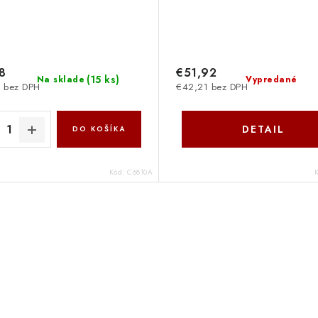
8
€51,92
(
15 ks
)
Na sklade
Vypredané
 bez DPH
€42,21 bez DPH
DETAIL
DO KOŠÍKA
Kód:
C6810A