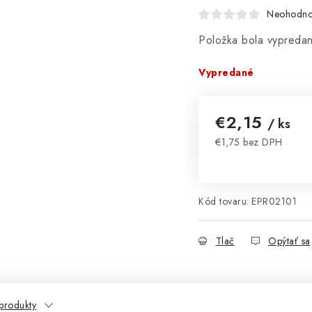
Neohodno
Položka bola vypred
Vypredané
€2,15
/ ks
€1,75 bez DPH
Jednotková cena:
Kód tovaru:
EPR02101
Tlač
Opýtať sa
produkty