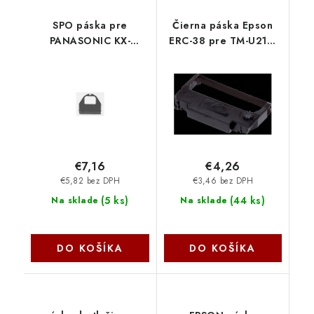
SPO páska pre
Čierna páska Epson
PANASONIC KX-
ERC-38 pre TM-U210,
P160/KX-P2130
TM-U220, TM-U230,
0CZ00447 NoName
TM-U300, TM-U375
(ERC38B) C43S015374
€7,16
€4,26
€5,82 bez DPH
€3,46 bez DPH
(
5 ks
)
(
44 ks
)
Na sklade
Na sklade
DO KOŠÍKA
DO KOŠÍKA