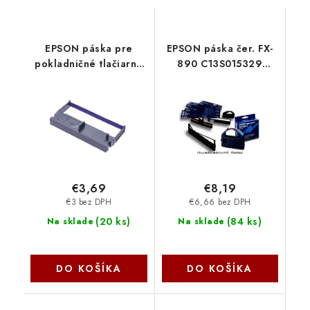
EPSON páska pre
EPSON páska čer. FX-
pokladničné tlačiarne
890 C13S015329
ERC05B - black
Epson
C43S015352 Epson PS
€3,69
€8,19
€3 bez DPH
€6,66 bez DPH
(
20 ks
)
(
84 ks
)
Na sklade
Na sklade
DO KOŠÍKA
DO KOŠÍKA