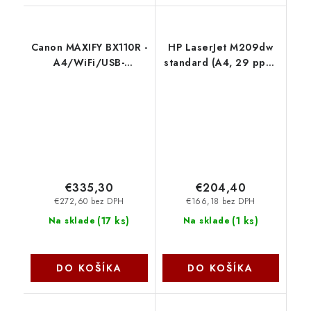
Canon MAXIFY BX110R -
HP LaserJet M209dw
A4/WiFi/USB-
standard (A4, 29 ppm,
C/PictBridge s baterií
USB, Ethernet, Wi-Fi,
7069C026
duplex) 6GW62F
€335,30
€204,40
€272,60 bez DPH
€166,18 bez DPH
(
17 ks
)
(
1 ks
)
Na sklade
Na sklade
DO KOŠÍKA
DO KOŠÍKA