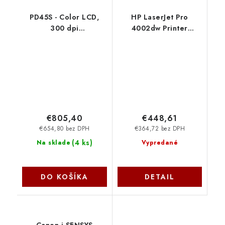
PD45S - Color LCD,
HP LaserJet Pro
300 dpi
4002dw Printer
PD45S0CE010000300
(40str/min, A4, USB,
Honeywell
Ethernet, Wi-Fi,
Duplex) 2Z606F
€805,40
€448,61
€654,80 bez DPH
€364,72 bez DPH
(
4 ks
)
Na sklade
Vypredané
DO KOŠÍKA
DETAIL
Canon i-SENSYS