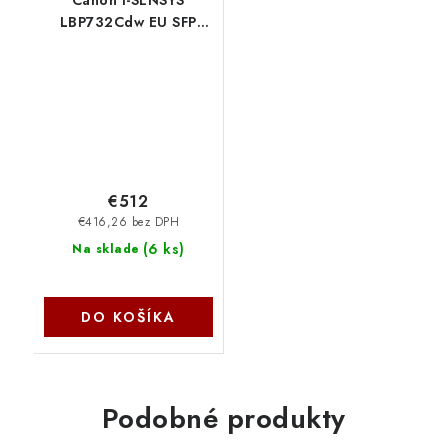
LBP732Cdw EU SFP
6173C006
€512
€416,26 bez DPH
(
6 ks
)
Na sklade
DO KOŠÍKA
Podobné produkty