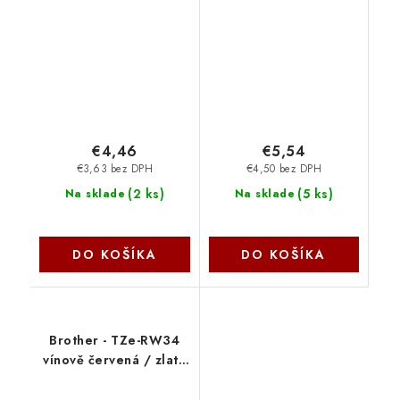
alternatívna, čierna
(S015329) F90034
F90121 NoName
NoName
€4,46
€5,54
€3,63 bez DPH
€4,50 bez DPH
(
2 ks
)
(
5 ks
)
Na sklade
Na sklade
DO KOŠÍKA
DO KOŠÍKA
Brother - TZe-RW34
vínově červená / zlatá
(12mm, 4m, pruhovaná)
TZERW34