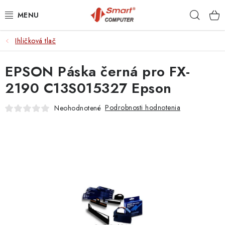
Prejsť
Hľad
na
obsah
Ihličková tlač
NOTEBOOKY
EPSON Páska černá pro FX-
MOBILNÉ ZARIADENIA
2190 C13S015327 Epson
PC A KOMPONENTY
Podrobnosti hodnotenia
Neohodnotené
PERIFÉRIE
TLAČIARNE
SIETE
ELEKTRONIKA