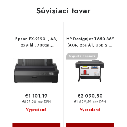
Súvisiaci tovar
Epson FX-2190II, A3,
HP DesignJet T650 36"
2x9ihl., 738zn.,
(A0+, 25s A1, USB 2.0,
LPT/USB C11CF38401
Ethernet, Wi-Fi)
Atypická doprava
5HB10D-B19
€1 101,19
€2 090,50
€895,28 bez DPH
€1 699,59 bez DPH
Vypredané
Vypredané