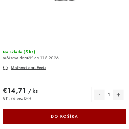
DOMÁCNOSŤ
: DOBRÁ CENA
: PREDAJŇA ZV
: OBĽÚBENÉ PRODUKTY
(
5 ks
)
Na sklade
11.8.2026
: TOP PRODUKTY
Možnosti doručenia
: NOVÉ PRODUKTY
€14,71
/ ks
ZNAČKY
€11,96 bez DPH
Jednotková cena:
Obchodné podmienky
Ochrana osobných údajov
Moja objednávka
Odstúpenie od zmluvy
DO KOŠÍKA
Formuláre na stiahnutie
Napíšte nám