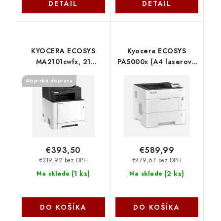
DETAIL
DETAIL
KYOCERA ECOSYS
Kyocera ECOSYS
MA2101cwfx, 21
PA5000x (A4 laserová
A4/min. čb/far. A4
tlačiareň, duplex, USB,
Atypická doprava
kopírka, sieťová
LAN, 50 ppm)
tlačiareň, skener, fax,
110C0X3NL0
duplex 110C223NL0
Kyocera
€393,50
€589,99
€319,92 bez DPH
€479,67 bez DPH
(
1 ks
)
(
2 ks
)
Na sklade
Na sklade
DO KOŠÍKA
DO KOŠÍKA