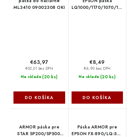
páska do tlačiarne
EPSON páska
ML3410 09002308 OKI
LQ1000/1170/1070/1010/105
C13S015022 Epson
€63,97
€8,49
€52,01 bez DPH
€6,90 bez DPH
(
20 ks
)
(
20 ks
)
Na sklade
Na sklade
DO KOŠÍKA
DO KOŠÍKA
ARMOR páska pre
Páska ARMOR pre
STAR SP200/SP500,
EPSON FX-890/LQ-590