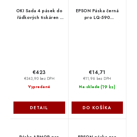
OKI Sada 4 pásek do
EPSON Páska černá
řádkových tiskáren -
pro LQ-590
modelů
C13S015337 Epson
MX1100/1150/1200
CRB - 4 x 30 tis. stran
dle ISO 19752
09005660
€423
€14,71
€343,90 bez DPH
€11,96 bez DPH
(
19 ks
)
Vypredané
Na sklade
DETAIL
DO KOŠÍKA