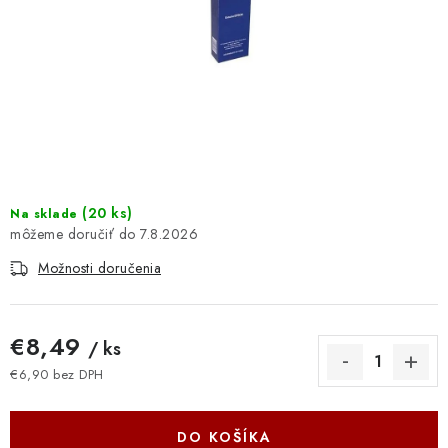
DOMÁCNOSŤ
: DOBRÁ CENA
: PREDAJŇA ZV
: OBĽÚBENÉ PRODUKTY
: TOP PRODUKTY
(
20 ks
)
Na sklade
7.8.2026
: NOVÉ PRODUKTY
Možnosti doručenia
ZNAČKY
€8,49
/ ks
Obchodné podmienky
Ochrana osobných údajov
€6,90 bez DPH
Jednotková cena:
Moja objednávka
Odstúpenie od zmluvy
Formuláre na stiahnutie
Napíšte nám
DO KOŠÍKA