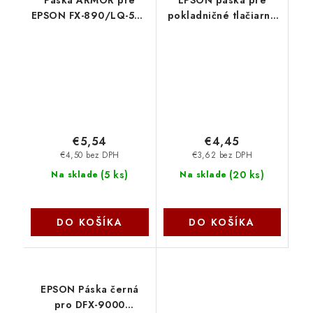
Páska ARMOR pre
EPSON páska pre
EPSON FX-890/LQ-590
pokladničné tlačiarne
(S015329) F90034
ERC22B - black
NoName
C43S015358 Epson PS
€5,54
€4,45
€4,50 bez DPH
€3,62 bez DPH
(
5 ks
)
(
20 ks
)
Na sklade
Na sklade
DO KOŠÍKA
DO KOŠÍKA
EPSON Páska černá
pro DFX-9000