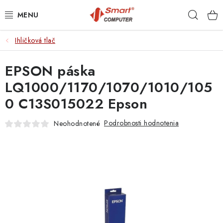
Prejsť
Hľad
na
obsah
Ihličková tlač
NOTEBOOKY
EPSON páska
MOBILNÉ ZARIADENIA
LQ1000/1170/1070/1010/105
PC A KOMPONENTY
0 C13S015022 Epson
PERIFÉRIE
Podrobnosti hodnotenia
Neohodnotené
TLAČIARNE
SIETE
ELEKTRONIKA