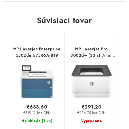
Súvisiaci tovar
HP LaserJet Enterprise
HP LaserJet Pro
5502dn 675R6A-B19
3002dw (33 str/min,
A4, USB, Wi-Fi, duplex)
3G652F
€633,60
€291,20
€515,12 bez DPH
€236,75 bez DPH
(
1 ks
)
Na sklade
Vypredané