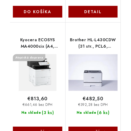
DO KOŠÍKA
DETAIL
Kyocera ECOSYS
Brother HL-L430CDW
MA4000cix (A4,
(31 str., PCL6,
farebná
ethernet, WiFi, duplex,
Atypická doprava
tlač/kopírovanie/skenovanie,
mobilní tisk)
HyPAS, duplex, RADF,
HLL8430CDWRE1
USB, LAN, 40ppm)
1102Z43NL0
€813,60
€482,50
€661,46 bez DPH
€392,28 bez DPH
(
3 ks
)
(
6 ks
)
Na sklade
Na sklade