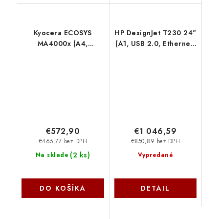
Kyocera ECOSYS
HP DesignJet T230 24"
MA4000x (A4,
(A1, USB 2.0, Ethernet,
tlač/kopírovanie/skenovanie,
Wi-Fi) - 2025 Edition
duplex, RADF, USB,
5HB07D
LAN, 40 ppm)
110C143NL0
€572,90
€1 046,59
€465,77 bez DPH
€850,89 bez DPH
(
2 ks
)
Na sklade
Vypredané
DO KOŠÍKA
DETAIL