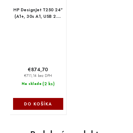
HP DesignJet T250 24"
(A1+, 30s A1, USB 2.0,
Ethernet, Wi-Fi) - bez
podstavca 5HB06D-
B19
€874,70
€711,14 bez DPH
(
2 ks
)
Na sklade
DO KOŠÍKA