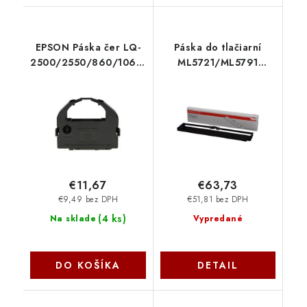
EPSON Páska čer LQ-
Páska do tlačiarní
2500/2550/860/1060/670/680/Pro
ML5721/ML5791
C13S015262 Epson
44173406 OKI
€11,67
€63,73
€9,49 bez DPH
€51,81 bez DPH
(
4 ks
)
Na sklade
Vypredané
DO KOŠÍKA
DETAIL