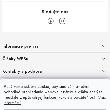
Z
á
Informácie pre vás
p
ä
Obchodné podmienky
Články WEBu
t
Ochrana osobných údajov
i
Dôležité oznamy
Kontakty a podpora
16.6.2026
e
Moja objednávka
Predajňa a sídlo spoločnosti
Servisné služby
Odstúpenie od zmluvy
Nákup na splátky
Používame súbory cookie, aby sme vám umožnili
2.8.2022
23.10.2022
pohodlné prehliadanie webovej stránky a vďaka analýze
Formuláre na stiahnutie
Servis a služby pre Vás
Doprava - UPS
Doprava - Packeta
Splátky - Home Credit
neustále zlepšovali jej funkcie, výkon a použiteľnosť.
Viac
Doprava a Platba
5.3.2022
Ako nakupovať
informácií
Napíšte nám
4.3.2022
18.3.2022