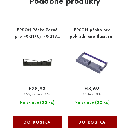
Podobné produkty
EPSON Páska černá
EPSON páska pre
pro FX-2170/ FX-2180
pokladničné tlačiarne
C13S015086 Epson
ERC05B - black
C43S015352 Epson PS
€28,93
€3,69
€23,52 bez DPH
€3 bez DPH
(
20 ks
)
(
20 ks
)
Na sklade
Na sklade
DO KOŠÍKA
DO KOŠÍKA