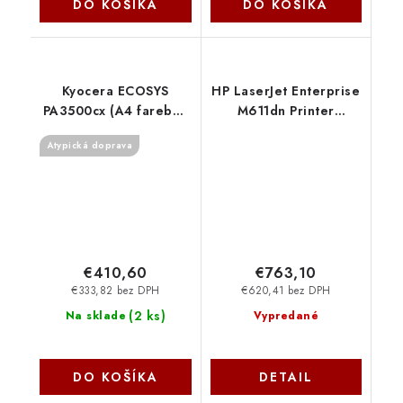
DO KOŠÍKA
DO KOŠÍKA
Kyocera ECOSYS
HP LaserJet Enterprise
PA3500cx (A4 farebná
M611dn Printer
laserová tlačiareň,
7PS84A-B19
Atypická doprava
duplex, USB, LAN,
35ppm) 1102YJ3NL0
€410,60
€763,10
€333,82 bez DPH
€620,41 bez DPH
(
2 ks
)
Na sklade
Vypredané
DO KOŠÍKA
DETAIL