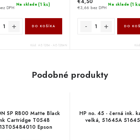
€4,50
(
1 ks
)
(
1 k
Na sklade
Na sklade
bez DPH
€3,66 bez DPH
DO KOŠÍKA
DO KOŠ
Kód:
AE-1284 - AE-1284N
Kó
Podobné produkty
N SP R800 Matte Black
HP no. 45 - černá ink. k
Ink Cartridge T0548
velká, 51645A 5164
13T05484010 Epson