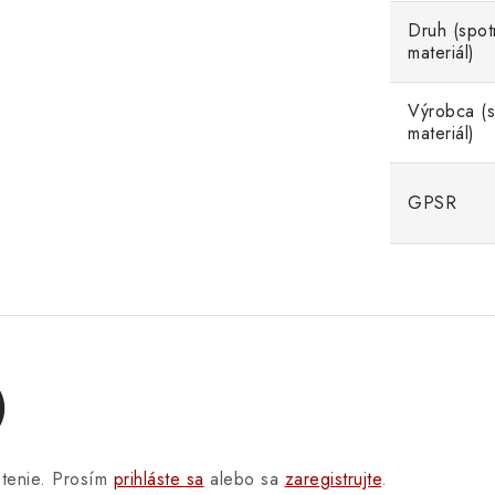
Druh (spot
materiál)
Výrobca (
materiál)
GPSR
)
otenie. Prosím
prihláste sa
alebo sa
zaregistrujte
.