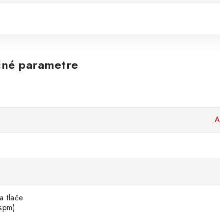
né parametre
A
a tlače
 spm)