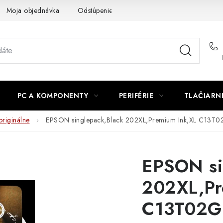
Moja objednávka
Odstúpenie od zmluvy
Formuláre na stiah
PC A KOMPONENTY
PERIFÉRIE
TLAČIARN
originálne
EPSON singlepack,Black 202XL,Premium Ink,XL C13T
EPSON si
202XL,Pr
C13T02G