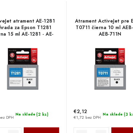
iveJet atrament AE-1281
Atrament ActiveJet pre 
hrada za Epson T1281
T0711 čierna 10 ml AEB-
rna 15 ml AE-1281 - AE-
AEB-711N
1281N
€2,12
(
2 ks
)
(
3 k
Na sklade
Na sklade
bez DPH
€1,72 bez DPH