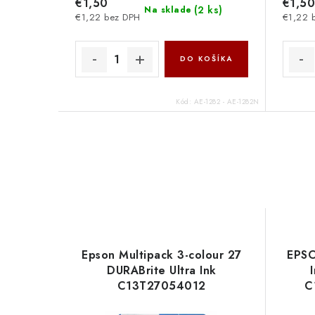
€1,50
€1,50
(
2 ks
)
Na sklade
€1,22 bez DPH
€1,22 
DO KOŠÍKA
Kód:
AE-1282 - AE-1282N
Epson Multipack 3-colour 27
EPSO
DURABrite Ultra Ink
C13T27054012
C