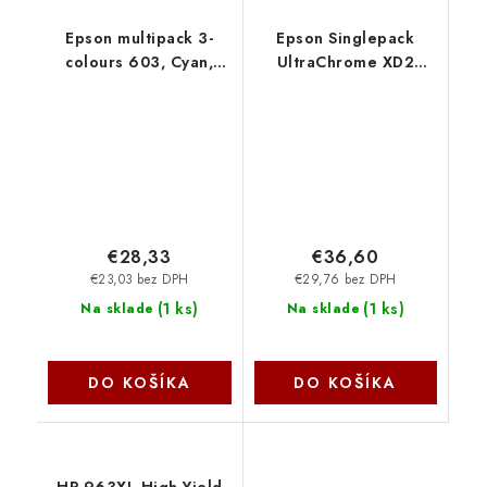
Epson multipack 3-
Epson Singlepack
colours 603, Cyan,
UltraChrome XD2
Magenta, Yellow
Magenta T40C340
C13T03U54010
C13T40C34N
€28,33
€36,60
€23,03 bez DPH
€29,76 bez DPH
(
1 ks
)
(
1 ks
)
Na sklade
Na sklade
DO KOŠÍKA
DO KOŠÍKA