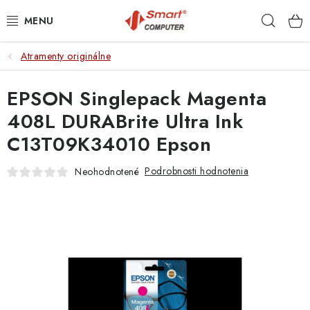
Prejsť
Hľad
na
obsah
Atramenty originálne
NOTEBOOKY
EPSON Singlepack Magenta
MOBILNÉ ZARIADENIA
408L DURABrite Ultra Ink
PC A KOMPONENTY
C13T09K34010 Epson
PERIFÉRIE
Podrobnosti hodnotenia
Neohodnotené
TLAČIARNE
SIETE
ELEKTRONIKA