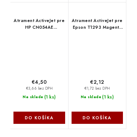
Atrament ActiveJet pre
Atrament ActiveJet pre
HP CN054AE
Epson T1293 Magenta
(no.933XL) Cyan 14ml
15 ml AE-1293 - AE-
AH-933CRX
1293N
€4,50
€2,12
€3,66 bez DPH
€1,72 bez DPH
(
1 ks
)
(
1 ks
)
Na sklade
Na sklade
DO KOŠÍKA
DO KOŠÍKA