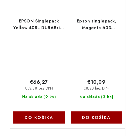
EPSON Singlepack
Epson singlepack,
Yellow 408L DURABrite
Magenta 603
Ultra Ink
C13T03U34010
C13T09K44010 Epson
€66,27
€10,09
€53,88 bez DPH
€8,20 bez DPH
(
2 ks
)
(
3 ks
)
Na sklade
Na sklade
DO KOŠÍKA
DO KOŠÍKA