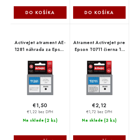
DO KOŠÍKA
DO KOŠÍKA
ActiveJet atrament AE-
Atrament ActiveJet pre
1281 náhrada za Epson
Epson T0711 čierna 10
T1281 čierna 15 ml AE-
ml AEB-711 - AEB-711N
1281 - AE-1281N
€1,50
€2,12
€1,22 bez DPH
€1,72 bez DPH
(
2 ks
)
(
3 ks
)
Na sklade
Na sklade