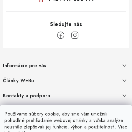
Z
á
Informácie pre vás
p
ä
Obchodné podmienky
Články WEBu
t
Ochrana osobných údajov
i
Dôležité oznamy
Kontakty a podpora
16.6.2026
e
Moja objednávka
Predajňa a sídlo spoločnosti
Servisné služby
Odstúpenie od zmluvy
Nákup na splátky
Používame súbory cookie, aby sme vám umožnili
2.8.2022
23.10.2022
pohodlné prehliadanie webovej stránky a vďaka analýze
Formuláre na stiahnutie
Servis a služby pre Vás
Doprava - UPS
Doprava - Packeta
Splátky - Home Credit
neustále zlepšovali jej funkcie, výkon a použiteľnosť.
Viac
Doprava a Platba
5.3.2022