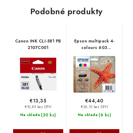
Podobné produkty
Canon INK CLI-581 PB
Epson multipack 4-
2107C001
colours 603
C13T03U64010
€13,35
€44,40
€10,85 bez DPH
€36,10 bez DPH
(
20 ks
)
(
6 ks
)
Na sklade
Na sklade