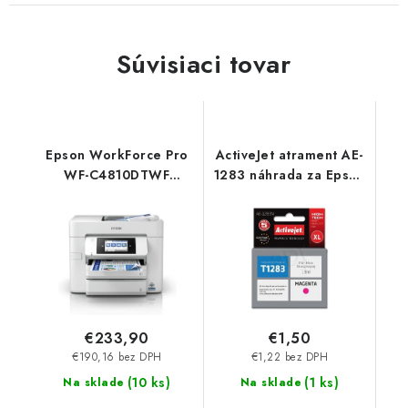
Súvisiaci tovar
Epson WorkForce Pro
ActiveJet atrament AE-
WF-C4810DTWF
1283 náhrada za Epson
C11CJ05403
T1283 magenta 13 ml
AE-1283 - AE-1283N
€233,90
€1,50
€190,16 bez DPH
€1,22 bez DPH
(
10 ks
)
(
1 ks
)
Na sklade
Na sklade