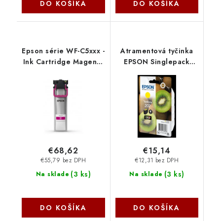
DO KOŠÍKA
DO KOŠÍKA
Epson série WF-C5xxx -
Atramentová tyčinka
Ink Cartridge Magenta
EPSON Singlepack
L C13T944340
"Kiwi" Yellow 202
Claria Premium Ink 4,1
ml C13T02F44010
Epson
€68,62
€15,14
€55,79 bez DPH
€12,31 bez DPH
(
3 ks
)
(
3 ks
)
Na sklade
Na sklade
DO KOŠÍKA
DO KOŠÍKA