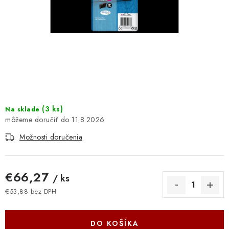
DOMÁCNOSŤ
: DOBRÁ CENA
: PREDAJŇA ZV
: OBĽÚBENÉ PRODUKTY
: TOP PRODUKTY
(
3 ks
)
Na sklade
11.8.2026
: NOVÉ PRODUKTY
Možnosti doručenia
ZNAČKY
€66,27
/ ks
Obchodné podmienky
Ochrana osobných údajov
€53,88 bez DPH
Jednotková cena:
Moja objednávka
Odstúpenie od zmluvy
Formuláre na stiahnutie
Napíšte nám
DO KOŠÍKA