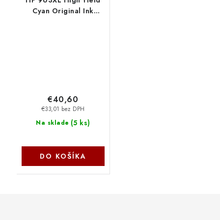
HP 963XL High Yield
Cyan Original Ink
Cartridge - 1600 stran
pro OJ 9010,
9013,9020 3JA27AE-
BGY
€40,60
€33,01 bez DPH
(
5 ks
)
Na sklade
DO KOŠÍKA