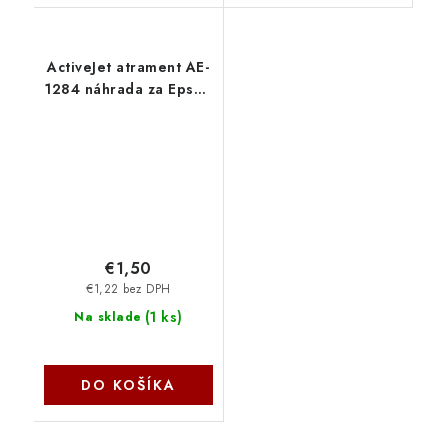
ActiveJet atrament AE-
1284 náhrada za Epson
T1284 yellow 13 ml AE-
1284 - AE-1284N
€1,50
€1,22 bez DPH
(
1 ks
)
Na sklade
DO KOŠÍKA