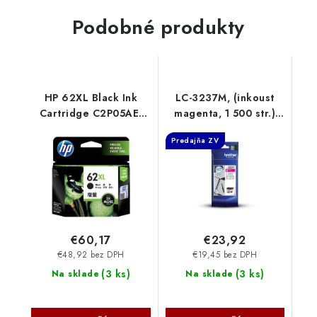
Podobné produkty
HP 62XL Black Ink
LC-3237M, (inkoust
Cartridge C2P05AE-
magenta, 1 500 str.)
UUQ
LC3237M Brother
Predajňa ZV
€60,17
€23,92
€48,92 bez DPH
€19,45 bez DPH
(
3 ks
)
(
3 ks
)
Na sklade
Na sklade