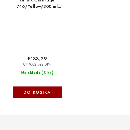
HP Ink Cartridge
746/Yellow/300 ml
P2V79A
€183,29
€149,02 bez DPH
(
3 ks
)
Na sklade
DO KOŠÍKA