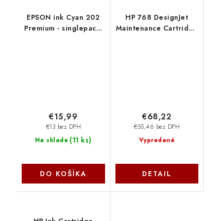
EPSON ink Cyan 202
HP 768 DesignJet
Premium - singlepack,
Maintenance Cartridge
4,1ml, 300s, standard
3EE18A
C13T02F24010 Epson
€15,99
€68,22
€13 bez DPH
€55,46 bez DPH
(
11 ks
)
Na sklade
Vypredané
DO KOŠÍKA
DETAIL