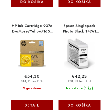
DO KOŠÍKA
DO KOŠÍKA
HP Ink Cartridge 937e
Epson Singlepack
EvoMore/Yellow/1650
Photo Black T47A1
stran 4S6W8NE-LS1
Ultrachrome
C13T47A100
€54,30
€42,23
€44,15 bez DPH
€34,33 bez DPH
(
1 ks
)
Vypredané
Na sklade
DETAIL
DO KOŠÍKA