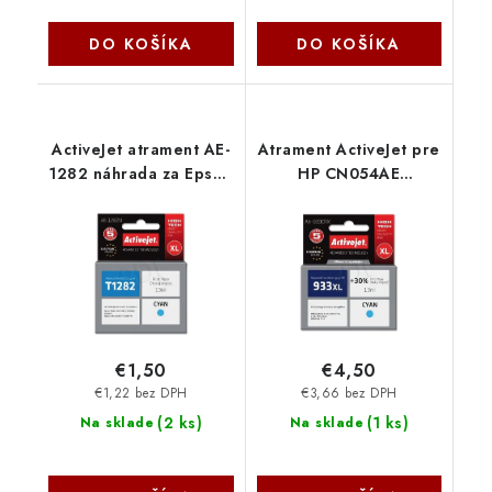
DO KOŠÍKA
DO KOŠÍKA
ActiveJet atrament AE-
Atrament ActiveJet pre
1282 náhrada za Epson
HP CN054AE
T1282 cyan 13 ml AE-
(no.933XL) Cyan 14ml
1282 - AE-1282N
AH-933CRX
€1,50
€4,50
€1,22 bez DPH
€3,66 bez DPH
(
2 ks
)
(
1 ks
)
Na sklade
Na sklade