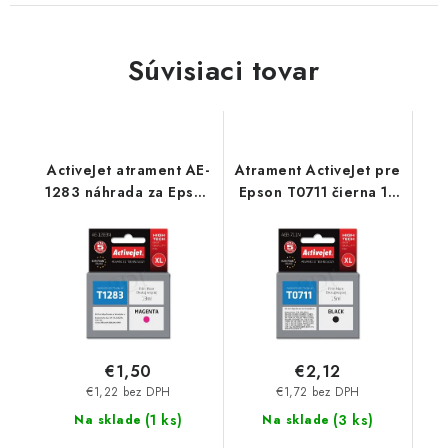
Súvisiaci tovar
ActiveJet atrament AE-
Atrament ActiveJet pre
1283 náhrada za Epson
Epson T0711 čierna 10
T1283 magenta 13 ml
ml AEB-711 - AEB-711N
AE-1283 - AE-1283N
€1,50
€2,12
€1,22 bez DPH
€1,72 bez DPH
(
1 ks
)
(
3 ks
)
Na sklade
Na sklade