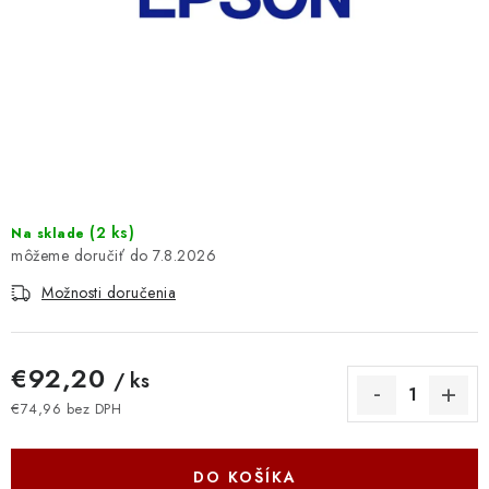
DOMÁCNOSŤ
: DOBRÁ CENA
: PREDAJŇA ZV
: OBĽÚBENÉ PRODUKTY
: TOP PRODUKTY
(
2 ks
)
Na sklade
7.8.2026
: NOVÉ PRODUKTY
Možnosti doručenia
ZNAČKY
€92,20
/ ks
Obchodné podmienky
Ochrana osobných údajov
€74,96 bez DPH
Jednotková cena:
Moja objednávka
Odstúpenie od zmluvy
Formuláre na stiahnutie
Napíšte nám
DO KOŠÍKA