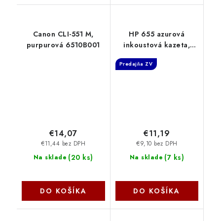
Canon CLI-551 M,
HP 655 azurová
purpurová 6510B001
inkoustová kazeta,
CZ110AE
Predajňa ZV
€14,07
€11,19
€11,44 bez DPH
€9,10 bez DPH
(
20 ks
)
(
7 ks
)
Na sklade
Na sklade
DO KOŠÍKA
DO KOŠÍKA