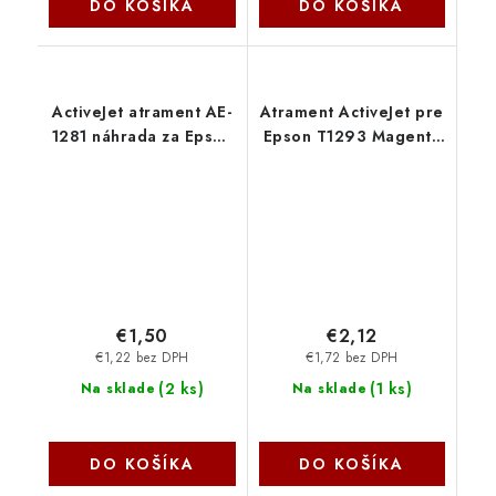
DO KOŠÍKA
DO KOŠÍKA
ActiveJet atrament AE-
Atrament ActiveJet pre
1281 náhrada za Epson
Epson T1293 Magenta
T1281 čierna 15 ml AE-
15 ml AE-1293 - AE-
1281 - AE-1281N
1293N
€1,50
€2,12
€1,22 bez DPH
€1,72 bez DPH
(
2 ks
)
(
1 ks
)
Na sklade
Na sklade
DO KOŠÍKA
DO KOŠÍKA