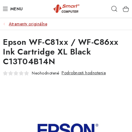
Prejsť
Hľad
na
obsah
Atramenty originálne
NOTEBOOKY
Epson WF-C81xx / WF-C86xx
MOBILNÉ ZARIADENIA
Ink Cartridge XL Black
PC A KOMPONENTY
C13T04B14N
PERIFÉRIE
Podrobnosti hodnotenia
Neohodnotené
TLAČIARNE
SIETE
ELEKTRONIKA