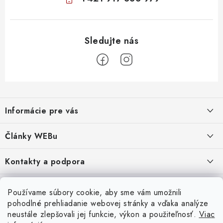
Z
á
Informácie pre vás
p
ä
Obchodné podmienky
Články WEBu
t
Ochrana osobných údajov
i
Dôležité oznamy
Kontakty a podpora
16.6.2026
e
Moja objednávka
Predajňa a sídlo spoločnosti
Servisné služby
Odstúpenie od zmluvy
Nákup na splátky
Používame súbory cookie, aby sme vám umožnili
2.8.2022
23.10.2022
pohodlné prehliadanie webovej stránky a vďaka analýze
Formuláre na stiahnutie
Servis a služby pre Vás
Doprava - UPS
Doprava - Packeta
Splátky - Home Credit
neustále zlepšovali jej funkcie, výkon a použiteľnosť.
Viac
Doprava a Platba
5.3.2022