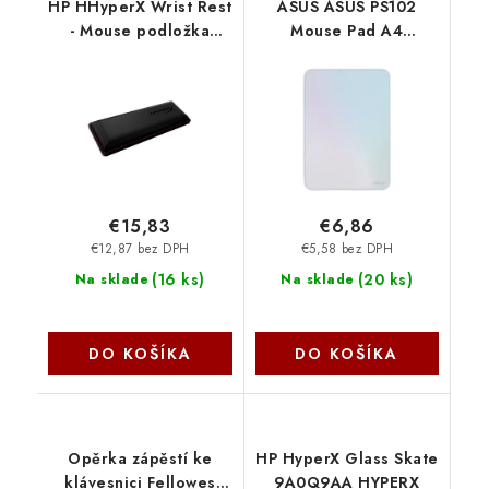
HP HHyperX Wrist Rest
ASUS ASUS PS102
- Mouse podložka
Mouse Pad A4
herní pod myš
90XB0AK0-BMP000
4Z7X2AA
Asus
€15,83
€6,86
€12,87 bez DPH
€5,58 bez DPH
(
16 ks
)
(
20 ks
)
Na sklade
Na sklade
DO KOŠÍKA
DO KOŠÍKA
Opěrka zápěstí ke
HP HyperX Glass Skate
klávesnici Fellowes
9A0Q9AA HYPERX