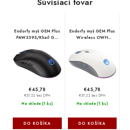
Súvisiaci tovar
Endorfy myš GEM Plus
Endorfy myš GEM Plus
PAW3395/Khail GM
Wireless OWH
8.0/bezdrátová/RGB/
PAW3395 / Khail GM
černá EY6A013
8.0 / bezdrátová / bílá
EY6A015 SilentiumPC
€45,78
€45,78
€37,22 bez DPH
€37,22 bez DPH
(
1 ks
)
(
1 ks
)
Na sklade
Na sklade
DO KOŠÍKA
DO KOŠÍKA