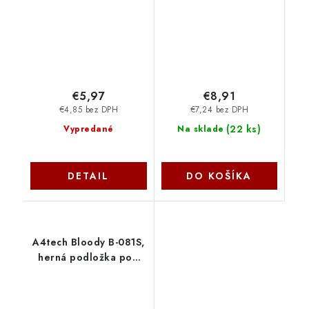
€5,97
€8,91
€4,85 bez DPH
€7,24 bez DPH
(
22 ks
)
Vypredané
Na sklade
DETAIL
DO KOŠÍKA
A4tech Bloody B-081S,
herná podložka pod
myš A4Tech