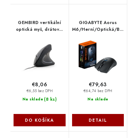
GEMBIRD vertikální
GIGABYTE Aorus
optická myš, drátová,
M6/Herní/Optická/Bezdráto
černá MUS-ERGO-01
USB/Černá GM-AORUS
Gembird
M6 Gigabyte
€8,06
€79,63
€6,55 bez DPH
€64,74 bez DPH
(
8 ks
)
Na sklade
Na sklade
DO KOŠÍKA
DETAIL