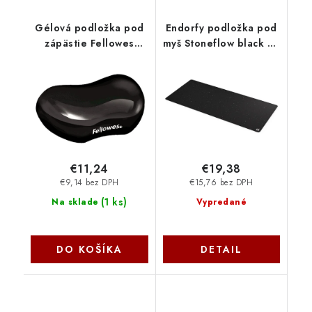
Gélová podložka pod
Endorfy podložka pod
zápästie Fellowes
myš Stoneflow black XL
CRYSTAL čierna
EY6B016
felfergwpadcrystn
€11,24
€19,38
€9,14 bez DPH
€15,76 bez DPH
(
1 ks
)
Na sklade
Vypredané
DO KOŠÍKA
DETAIL