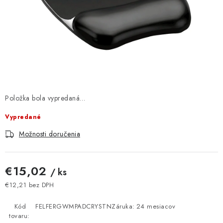
DOMÁCNOSŤ
: DOBRÁ CENA
: PREDAJŇA ZV
: OBĽÚBENÉ PRODUKTY
Položka bola vypredaná…
: TOP PRODUKTY
Vypredané
: NOVÉ PRODUKTY
Možnosti doručenia
ZNAČKY
€15,02
/ ks
Obchodné podmienky
Ochrana osobných údajov
€12,21 bez DPH
Jednotková cena:
Moja objednávka
Odstúpenie od zmluvy
Kód
FELFERGWMPADCRYSTN
Záruka
:
24 mesiacov
Formuláre na stiahnutie
Napíšte nám
tovaru: