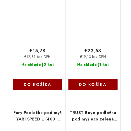
PlushTouch černá
FELFERGWPADKEYBPTN
€15,78
€23,53
€12,83 bez DPH
€19,13 bez DPH
(
2 ks
)
(
1 ks
)
Na sklade
Na sklade
DO KOŠÍKA
DO KOŠÍKA
Fury Podložka pod myš
TRUST Boye podložka
YARI SPEED L (400 x
pod myš eco zelená
300), černá NFU-2259
24745 Trust