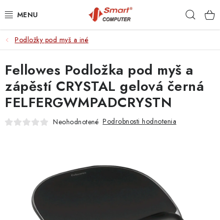
Prejsť
Hľad
na
obsah
Podložky pod myš a iné
NOTEBOOKY
Fellowes Podložka pod myš a
MOBILNÉ ZARIADENIA
zápěstí CRYSTAL gelová černá
PC A KOMPONENTY
FELFERGWMPADCRYSTN
PERIFÉRIE
Podrobnosti hodnotenia
Neohodnotené
TLAČIARNE
SIETE
ELEKTRONIKA