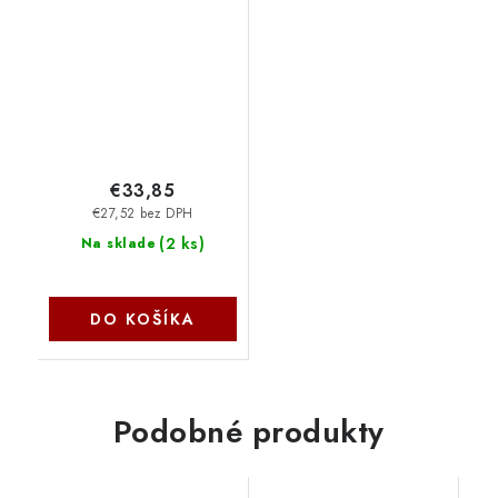
8.0 / drátová / černá
EY6A005 SilentiumPC
€33,85
€27,52 bez DPH
(
2 ks
)
Na sklade
DO KOŠÍKA
Podobné produkty