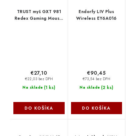
TRUST myš GXT 981
Endorfy LIV Plus
Redex Gaming Mouse,
Wireless EY6A016
optická, RGB, černá
24634 Trust
€27,10
€90,45
€22,03 bez DPH
€73,54 bez DPH
(
1 ks
)
(
2 ks
)
Na sklade
Na sklade
DO KOŠÍKA
DO KOŠÍKA