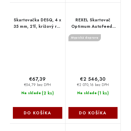
Skartovačka DESQ, 4 x
REXEL Skartovač
35 mm, 21l, krížový rez
Optimum AutoFeed+
20050 AVELI
750M 2020750MEU
Atypická doprava
Rexel
€67,39
€2 546,30
€54,79 bez DPH
€2 070,16 bez DPH
(
2 ks
)
(
1 ks
)
Na sklade
Na sklade
DO KOŠÍKA
DO KOŠÍKA