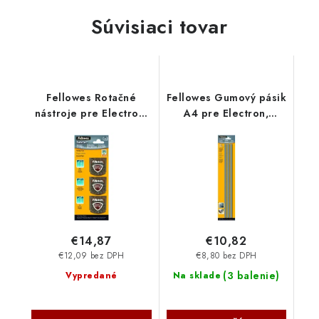
Súvisiaci tovar
Fellowes Rotačné
Fellowes Gumový pásik
nástroje pre Electron,
A4 pre Electron,
Proton, Neutron
Proton, Neutron
FELCUTTOOL
FELCUTSTRIP4
€14,87
€10,82
€12,09 bez DPH
€8,80 bez DPH
(
3 balenie
)
Vypredané
Na sklade