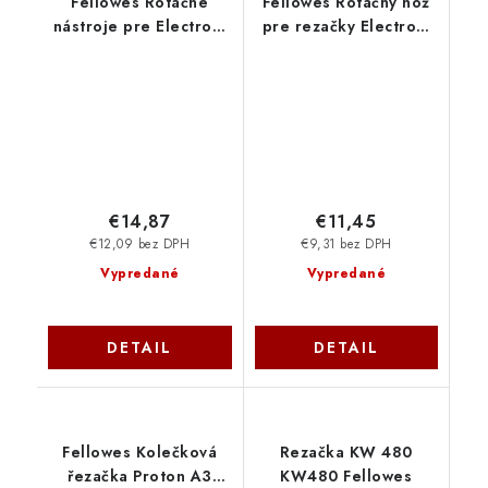
Fellowes Rotačné
Fellowes Rotačný nôž
nástroje pre Electron,
pre rezačky Electron,
Proton, Neutron
Proton, Neutron
FELCUTTOOL
FELCUTBLADE
€14,87
€11,45
€12,09 bez DPH
€9,31 bez DPH
Vypredané
Vypredané
DETAIL
DETAIL
Fellowes Kolečková
Rezačka KW 480
řezačka Proton A3
KW480 Fellowes