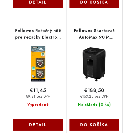
DETAIL
DO KOŠÍKA
Fellowes Rotačný nôž
Fellowes Skartovač
pre rezačky Electron,
AutoMax 90 M
Proton, Neutron
FELSHAM090M
FELCUTBLADE
€11,45
€188,50
€9,31 bez DPH
€153,25 bez DPH
(
3 ks
)
Vypredané
Na sklade
DETAIL
DO KOŠÍKA