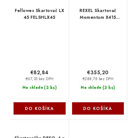
Fellowes Skartovač LX
REXEL Skartovač
45 FELSHLX45
Momentum X415
2104576EU Rexel
€82,84
€355,20
€67,35 bez DPH
€288,78 bez DPH
(
3 ks
)
(
3 ks
)
Na sklade
Na sklade
DO KOŠÍKA
DO KOŠÍKA
Skartovačka DESQ, 4 x