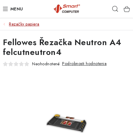
Prejsť
Hľad
na
obsah
Rezačky papiera
NOTEBOOKY
Fellowes Řezačka Neutron A4
MOBILNÉ ZARIADENIA
felcutneutron4
PC A KOMPONENTY
Podrobnosti hodnotenia
Neohodnotené
PERIFÉRIE
TLAČIARNE
SIETE
ELEKTRONIKA