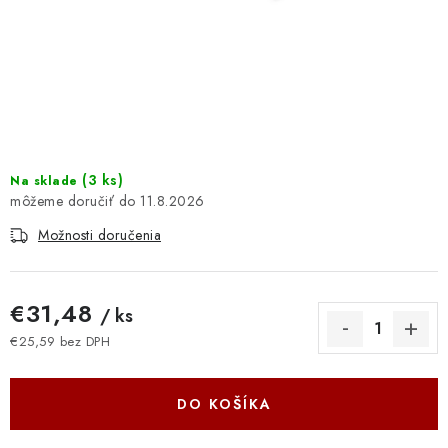
DOMÁCNOSŤ
: DOBRÁ CENA
: PREDAJŇA ZV
: OBĽÚBENÉ PRODUKTY
(
3 ks
)
Na sklade
11.8.2026
: TOP PRODUKTY
Možnosti doručenia
: NOVÉ PRODUKTY
€31,48
/ ks
ZNAČKY
€25,59 bez DPH
Jednotková cena:
Obchodné podmienky
Ochrana osobných údajov
Moja objednávka
Odstúpenie od zmluvy
DO KOŠÍKA
Formuláre na stiahnutie
Napíšte nám