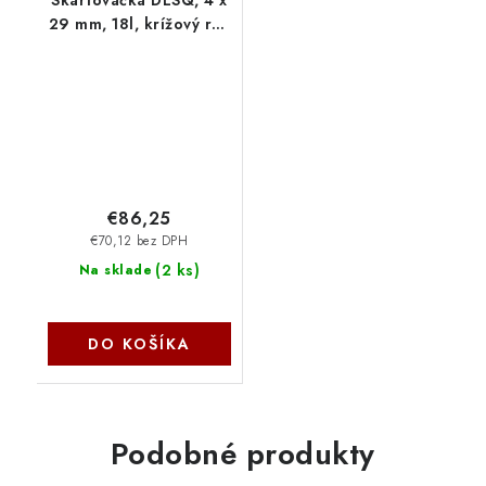
29 mm, 18l, krížový rez
20052 AVELI
€86,25
€70,12 bez DPH
(
2 ks
)
Na sklade
DO KOŠÍKA
Podobné produkty