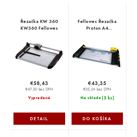
Řezačka KW 360
Fellowes Řezačka
KW360 Fellowes
Proton A4
felcutproton4
€58,43
€43,35
€47,50 bez DPH
€35,24 bez DPH
(
5 ks
)
Vypredané
Na sklade
DETAIL
DO KOŠÍKA