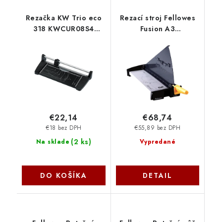
Rezačka KW Trio eco
Rezací stroj Fellowes
318 KWCUR08S4
Fusion A3
Fellowes
felcutfusion3
€22,14
€68,74
€18 bez DPH
€55,89 bez DPH
(
2 ks
)
Na sklade
Vypredané
DO KOŠÍKA
DETAIL