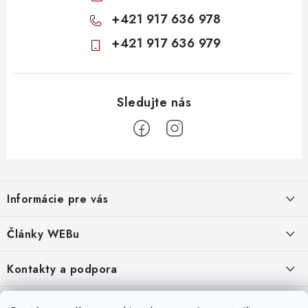
+421 917 636 978
+421 917 636 979
Z
á
Informácie pre vás
p
ä
Obchodné podmienky
Články WEBu
t
Ochrana osobných údajov
i
Dôležité oznamy
Kontakty a podpora
16.6.2026
e
Moja objednávka
Predajňa a sídlo spoločnosti
Servisné služby
Odstúpenie od zmluvy
Nákup na splátky