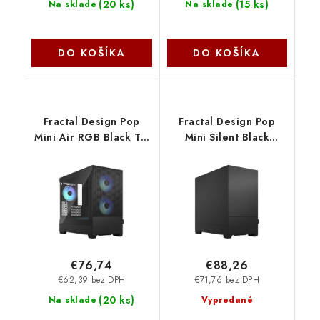
(
20 ks
)
(
15 ks
)
Na sklade
Na sklade
DO KOŠÍKA
DO KOŠÍKA
Fractal Design Pop
Fractal Design Pop
Mini Air RGB Black TG
Mini Silent Black
Clear Tint FD-C-POR1M-
Solid/Micro Tower/
06
Čierna FD-C-POS1M-01
€76,74
€88,26
€62,39 bez DPH
€71,76 bez DPH
(
20 ks
)
Na sklade
Vypredané