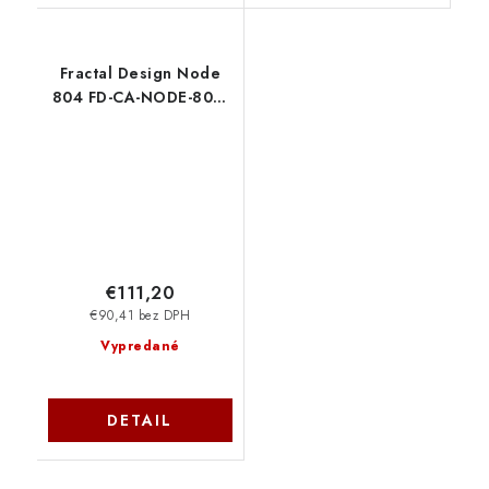
Fractal Design Node
804 FD-CA-NODE-804-
BL-W
€111,20
€90,41 bez DPH
Vypredané
DETAIL