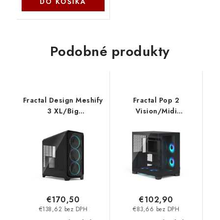
DO KOŠÍKA
Podobné produkty
Fractal Design Meshify
Fractal Pop 2
3 XL/Big
Vision/Midi
Tower/Transpar./
Tower/Transpar./
Čierna FD-C-MES3X-04
Čierna FD-C-POV2A-02
Fractal Design
€170,50
€102,90
€138,62 bez DPH
€83,66 bez DPH