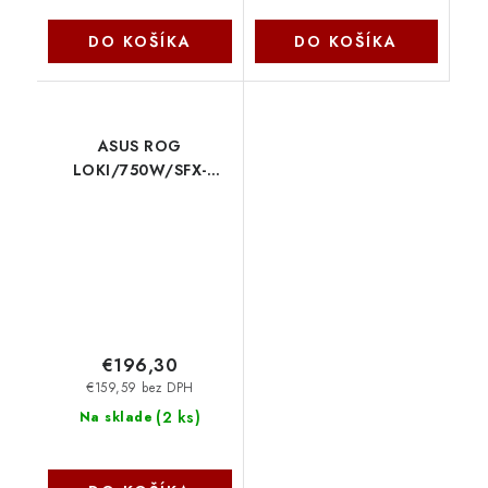
DO KOŠÍKA
DO KOŠÍKA
ASUS ROG
LOKI/750W/SFX-
L/80PLUS
Platinum/Modular
90YE00N4-B0NA00
Asus
€196,30
€159,59 bez DPH
(
2 ks
)
Na sklade