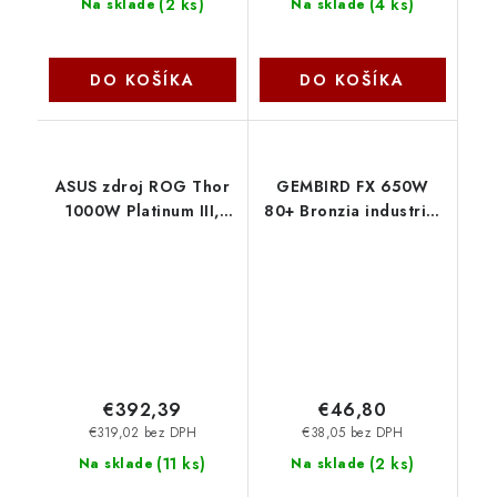
(
2 ks
)
(
4 ks
)
Na sklade
Na sklade
DO KOŠÍKA
DO KOŠÍKA
ASUS zdroj ROG Thor
GEMBIRD FX 650W
1000W Platinum III,
80+ Bronzia industrial
135mm, 80Plus
CCC-PSUBRONZE-
Platinum, ATX 3.1
650W-10 Gembird
90YE00V3-B0NA00
Asus
€392,39
€46,80
€319,02 bez DPH
€38,05 bez DPH
(
11 ks
)
(
2 ks
)
Na sklade
Na sklade