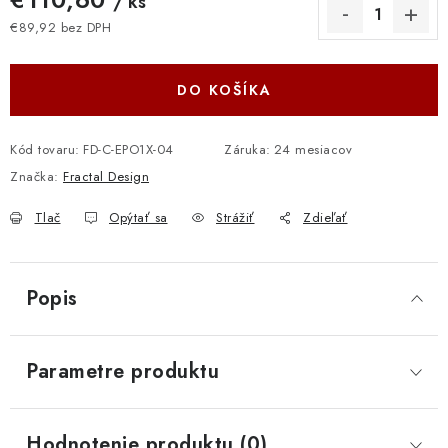
/ ks
€89,92 bez DPH
Jednotková cena:
DO KOŠÍKA
Kód tovaru:
FD-C-EPO1X-04
Záruka
:
24 mesiacov
Značka:
Fractal Design
Tlač
Opýtať sa
Strážiť
Zdieľať
Popis
Parametre produktu
Hodnotenie produktu (0)