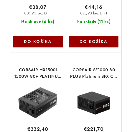
€38,07
€44,16
€30,95 bez DPH
€35,90 bez DPH
(
6 ks
)
(
11 ks
)
Na sklade
Na sklade
DO KOŠÍKA
DO KOŠÍKA
CORSAIR HX1500I
CORSAIR SF1000 80
1500W 80+ PLATINUM
PLUS Platinum SFX CP-
CP-9020309-EU
9020257-EU Corsair
Corsair
€332,40
€221,70