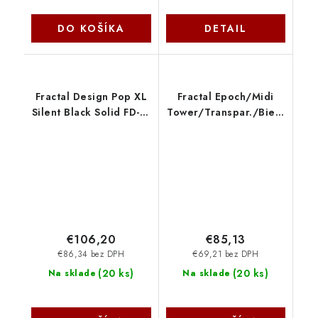
DO KOŠÍKA
DETAIL
Fractal Design Pop XL
Fractal Epoch/Midi
Silent Black Solid FD-C-
Tower/Transpar./Biela
POS1X-01
FD-C-EPO1A-03 Fractal
Design
€106,20
€85,13
€86,34 bez DPH
€69,21 bez DPH
(
20 ks
)
(
20 ks
)
Na sklade
Na sklade