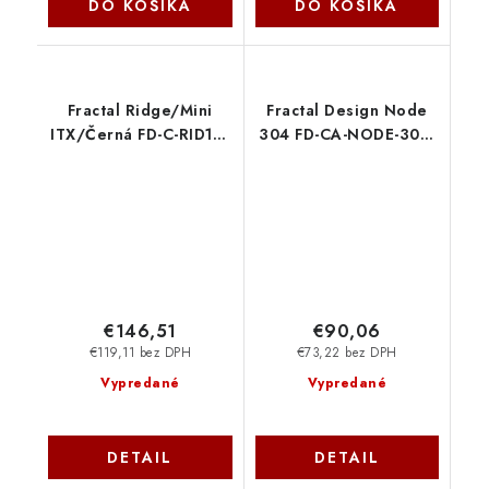
DO KOŠÍKA
DO KOŠÍKA
Fractal Ridge/Mini
Fractal Design Node
ITX/Černá FD-C-RID1N-
304 FD-CA-NODE-304-
11 Fractal Design
BL
€146,51
€90,06
€119,11 bez DPH
€73,22 bez DPH
Vypredané
Vypredané
DETAIL
DETAIL