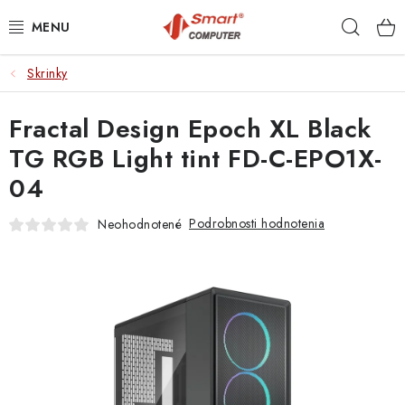
Prejsť
Hľad
na
obsah
Skrinky
NOTEBOOKY
Fractal Design Epoch XL Black
MOBILNÉ ZARIADENIA
TG RGB Light tint FD-C-EPO1X-
PC A KOMPONENTY
04
PERIFÉRIE
Podrobnosti hodnotenia
Neohodnotené
TLAČIARNE
SIETE
ELEKTRONIKA