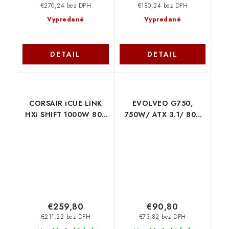
€270,24 bez DPH
€180,24 bez DPH
Vypredané
Vypredané
DETAIL
DETAIL
CORSAIR iCUE LINK
EVOLVEO G750,
HXi SHIFT 1000W 80+
750W/ ATX 3.1/ 80+
PLATINUM CP-
GOLD/ Modular G750-
9020265-EU Corsair
WH Evolveo
€259,80
€90,80
€211,22 bez DPH
€73,82 bez DPH