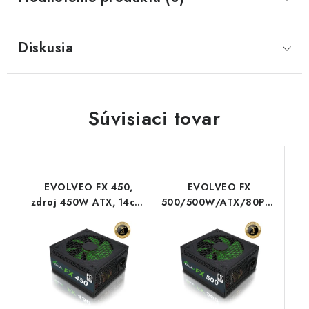
Diskusia
Súvisiaci tovar
EVOLVEO FX 450,
EVOLVEO FX
zdroj 450W ATX, 14cm,
500/500W/ATX/80PLUS
tichý, 80+, bulk
Normal czefx500
CZEFX450 Evolveo
Evolveo